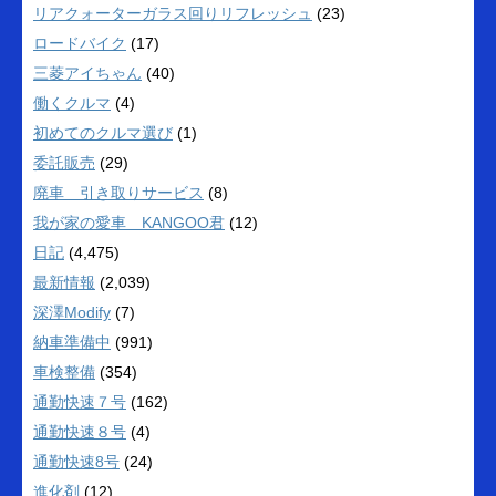
リアクォーターガラス回りリフレッシュ
(23)
ロードバイク
(17)
三菱アイちゃん
(40)
働くクルマ
(4)
初めてのクルマ選び
(1)
委託販売
(29)
廃車 引き取りサービス
(8)
我が家の愛車 KANGOO君
(12)
日記
(4,475)
最新情報
(2,039)
深澤Modify
(7)
納車準備中
(991)
車検整備
(354)
通勤快速７号
(162)
通勤快速８号
(4)
通勤快速8号
(24)
進化剤
(12)