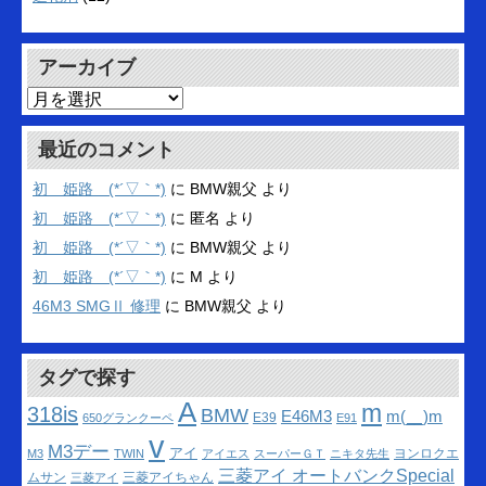
アーカイブ
ア
ー
カ
最近のコメント
イ
ブ
初 姫路 (*´▽｀*)
に
BMW親父
より
初 姫路 (*´▽｀*)
に
匿名
より
初 姫路 (*´▽｀*)
に
BMW親父
より
初 姫路 (*´▽｀*)
に
M
より
46M3 SMGⅡ 修理
に
BMW親父
より
タグで探す
A
m
318is
BMW
m(__)m
E46M3
E39
650グランクーペ
E91
v
M3デー
アイ
ヨンロクエ
M3
TWIN
アイエス
スーパーＧＴ
ニキタ先生
三菱アイ オートバンクSpecial
ムサン
三菱アイちゃん
三菱アイ