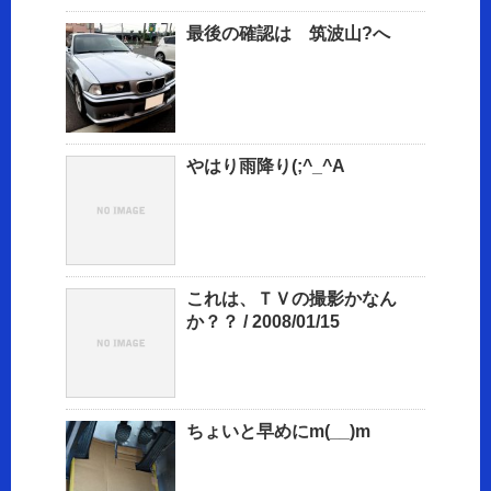
最後の確認は 筑波山?へ
やはり雨降り(;^_^A
これは、ＴＶの撮影かなん
か？？ / 2008/01/15
ちょいと早めにm(__)m