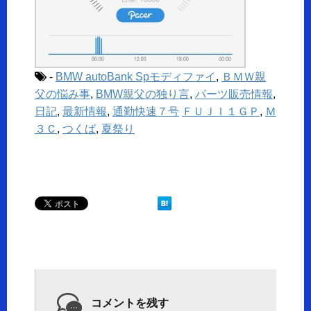
-
BMW autoBank Spモディファイ
,
ＢＭＷ親
父の悩み事
,
BMW親父の独り言
,
パーツ販売情報
,
日記
,
最新情報
,
通勤快速７号
ＦＵＪＩ１ＧＰ
,
Ｍ
３Ｃ
,
つくば
,
夏祭り
コメントを残す