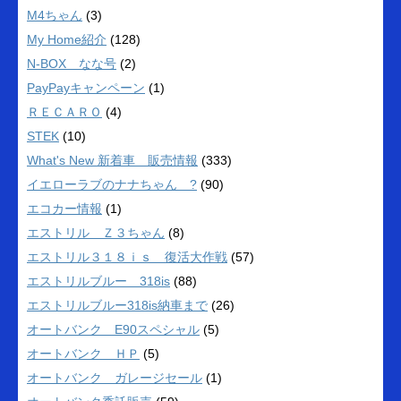
M4ちゃん
(3)
My Home紹介
(128)
N-BOX なな号
(2)
PayPayキャンペーン
(1)
ＲＥＣＡＲＯ
(4)
STEK
(10)
What's New 新着車 販売情報
(333)
イエローラブのナナちゃん ?
(90)
エコカー情報
(1)
エストリル Ｚ３ちゃん
(8)
エストリル３１８ｉｓ 復活大作戦
(57)
エストリルブルー 318is
(88)
エストリルブルー318is納車まで
(26)
オートバンク E90スペシャル
(5)
オートバンク ＨＰ
(5)
オートバンク ガレージセール
(1)