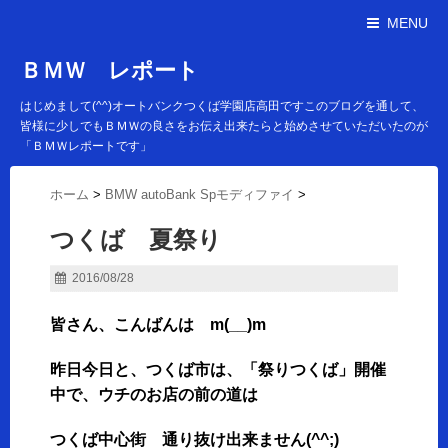
MENU
ＢＭＷ レポート
はじめまして(^^)オートバンクつくば学園店高田ですこのブログを通して、
皆様に少しでもＢＭＷの良さをお伝え出来たらと始めさせていただいたのが
「ＢＭＷレポートです」
ホーム
>
BMW autoBank Spモディファイ
>
つくば 夏祭り
2016/08/28
皆さん、こんばんは m(__)m
昨日今日と、つくば市は、「祭りつくば」開催
中で、ウチのお店の前の道は
つくば中心街 通り抜け出来ません(^^;)