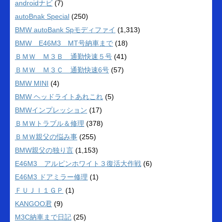
androidナビ
(7)
autoBnak Special
(250)
BMW autoBank Spモディファイ
(1,313)
BMW E46M3 MT号納車まで
(18)
ＢＭＷ Ｍ３Ｂ 通勤快速５号
(41)
ＢＭＷ Ｍ３Ｃ 通勤快速6号
(57)
BMW MINI
(4)
BMW ヘッドライトあれこれ
(5)
BMWインプレッション
(17)
ＢＭＷトラブル＆修理
(378)
ＢＭＷ親父の悩み事
(255)
BMW親父の独り言
(1,153)
E46M3 アルピンホワイト３復活大作戦
(6)
E46M3 ドアミラー修理
(1)
ＦＵＪＩ１ＧＰ
(1)
KANGOO君
(9)
M3C納車まで日記
(25)