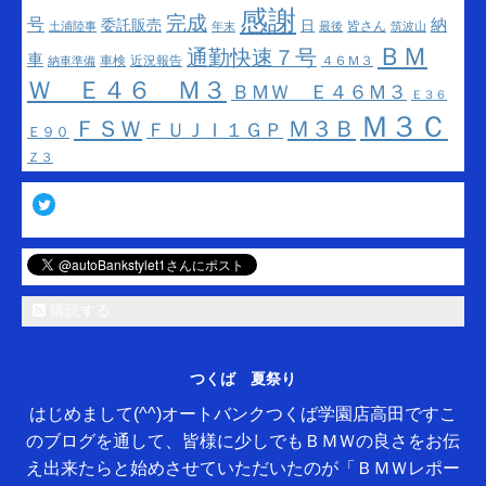
感謝
完成
号
納
委託販売
日
皆さん
土浦陸事
年末
最後
筑波山
ＢＭ
通勤快速７号
車
車検
近況報告
４６Ｍ３
納車準備
Ｗ Ｅ４６ Ｍ３
ＢＭＷ Ｅ４６Ｍ３
Ｅ３６
Ｍ３Ｃ
ＦＳＷ
Ｍ３Ｂ
ＦＵＪＩ１ＧＰ
Ｅ９０
Ｚ３
Twitter
購読する
つくば 夏祭り
はじめまして(^^)オートバンクつくば学園店高田ですこ
のブログを通して、皆様に少しでもＢＭＷの良さをお伝
え出来たらと始めさせていただいたのが「ＢＭＷレポー