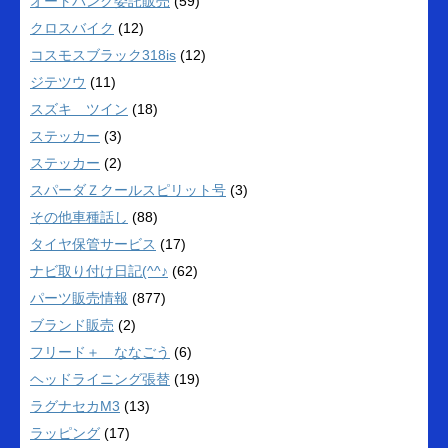
オートバンク委託販売
(59)
クロスバイク
(12)
コスモスブラック318is
(12)
ジテツウ
(11)
スズキ ツイン
(18)
ステッカー
(3)
ステッカー
(2)
スパーダＺクールスピリット号
(3)
その他車種話し
(88)
タイヤ保管サービス
(17)
ナビ取り付け日記(^^♪
(62)
パーツ販売情報
(877)
ブランド販売
(2)
フリード＋ ななごう
(6)
ヘッドライニング張替
(19)
ラグナセカM3
(13)
ラッピング
(17)