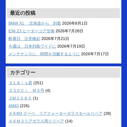
最近の投稿
BMW X1 北海道から 到着
2026年8月1日
E36 Z3 ヒーターコア交換
2026年7月28日
酷暑日 注意喚起
2026年7月21日
今週は 日本列島ワイドに
2026年7月19日
メンテナンスに 時間を頂戴するように
2026年7月17日
カテゴリー
３１８ｉｓ君
(251)
３３０Ｃｉ Ｍ３号
(4)
３M２０８０
(1)
46M3
(226)
４６M3 クーペ リアクォーターガラスモールリペア
(28)
４６Ｍ３リアガラス周りリペア
(14)