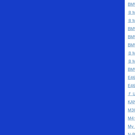
BM
Ｂ
Ｂ
BM
B
B
Ｂ
Ｂ
B
E
E4
Ｆ
KA
M
M
My
N-