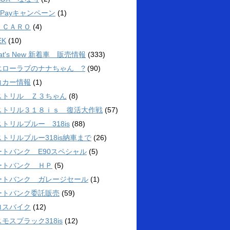
yPayキャンペーン
(1)
ＥＣＡＲＯ
(4)
EK
(10)
at's New 新着車 販売情報
(333)
エローラブのナナちゃん ?
(90)
コカー情報
(1)
ストリル Ｚ３ちゃん
(8)
ストリル３１８ｉｓ 復活大作戦
(57)
トリルブルー 318is
(88)
トリルブルー318is納車まで
(26)
ートバンク E90スペシャル
(5)
ートバンク ＨＰ
(5)
ートバンク ガレージセール
(1)
ートバンク委託販売
(59)
ロスバイク
(12)
モスブラック318is
(12)