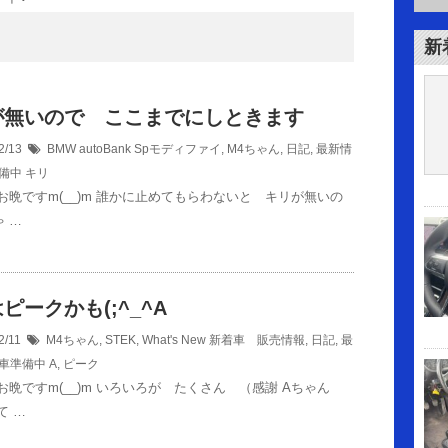
新
が無いので ここまでにしときます
2/13
BMW autoBank Spモディファイ
,
M4ちゃん
,
日記
,
最新情
備中
キリ
お晩ですm(__)m 誰かに止めてもらわないと キリが無いの
ゃ …
ピークかも(;^_^A
2/11
M4ちゃん
,
STEK
,
What's New 新着車 販売情報
,
日記
,
最
車準備中
A
,
ピーク
お晩ですm(__)m いろいろが たくさん （感謝 Aちゃん
て …