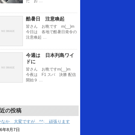
た お …
酷暑日 注意喚起
皆さん お晩です m(__)m
今日は 各地で酷暑日発令の
注意喚起 …
今週は 日本列島ワイ
ドに
皆さん お晩ですm(__)m
今夜は F1 スパ 決勝 配信
開始９ …
近の投稿
かなか 大変ですが ^^; 頑張ります
26年8月7日