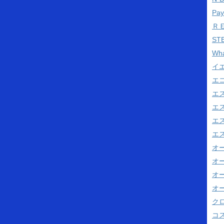
Pa
Ｒ
ST
Wh
イ
エ
エ
エ
エス
エス
オ
オ
オ
オ
ク
コス