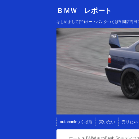
ＢＭＷ レポート
はじめまして(^^)オートバンクつくば学園店
autobankつくば店
買いたい
売りたい
ホーム
>
BMW autoBank Spモディフ