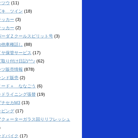
テツウ
(11)
ズキ ツイン
(18)
テッカー
(3)
テッカー
(2)
パーダＺクールスピリット号
(3)
の他車種話し
(88)
イヤ保管サービス
(17)
取り付け日記(^^♪
(62)
ーツ販売情報
(878)
ランド販売
(2)
リード＋ ななごう
(6)
ッドライニング張替
(19)
グナセカM3
(13)
ッピング
(17)
アクォーターガラス回りリフレッシュ
)
ードバイク
(17)