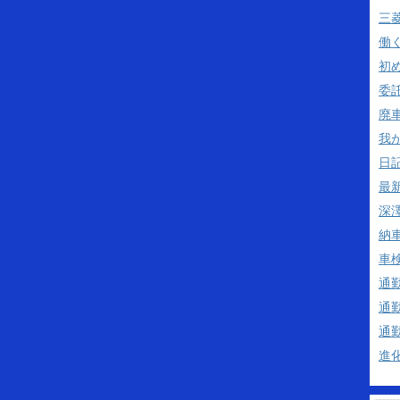
三
働
初
委
廃
我
日
最
深澤
納
車
通
通
通
進