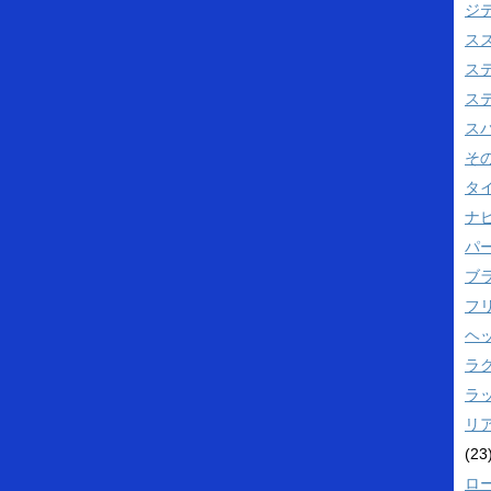
ジ
ス
ス
ス
ス
そ
タ
ナビ
パ
ブ
フ
ヘ
ラ
ラ
リ
(23
ロ