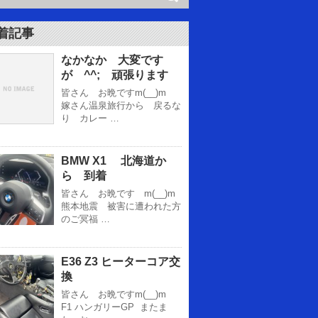
着記事
なかなか 大変です
が ^^; 頑張ります
皆さん お晩ですm(__)m
嫁さん温泉旅行から 戻るな
り カレー …
BMW X1 北海道か
ら 到着
皆さん お晩です m(__)m
熊本地震 被害に遭われた方
のご冥福 …
E36 Z3 ヒーターコア交
換
皆さん お晩ですm(__)m
F1 ハンガリーGP またま