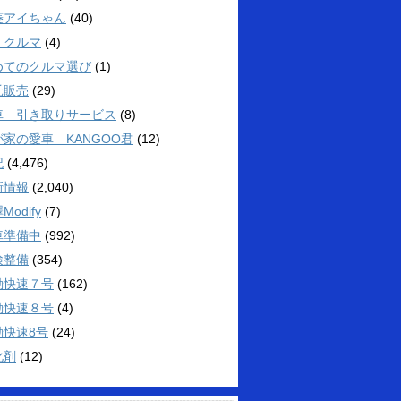
菱アイちゃん
(40)
くクルマ
(4)
めてのクルマ選び
(1)
託販売
(29)
車 引き取りサービス
(8)
が家の愛車 KANGOO君
(12)
記
(4,476)
新情報
(2,040)
Modify
(7)
車準備中
(992)
検整備
(354)
勤快速７号
(162)
勤快速８号
(4)
勤快速8号
(24)
化剤
(12)