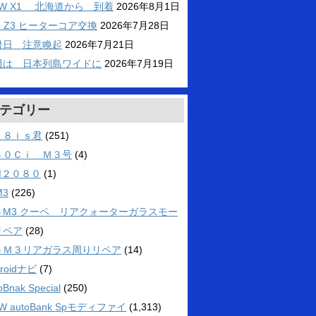
MW X1 北海道から 到着
2026年8月1日
6 Z3 ヒーターコア交換
2026年7月28日
暑日 注意喚起
2026年7月21日
週は 日本列島ワイドに
2026年7月19日
テゴリー
１８ｉｓ君
(251)
３０Ｃｉ Ｍ３号
(4)
M２０８０
(1)
M3
(226)
６M3 クーペ リアクォーターガラスモー
リペア
(28)
６Ｍ３リアガラス周りリペア
(14)
droidナビ
(7)
oBnak Special
(250)
W autoBank Spモディファイ
(1,313)