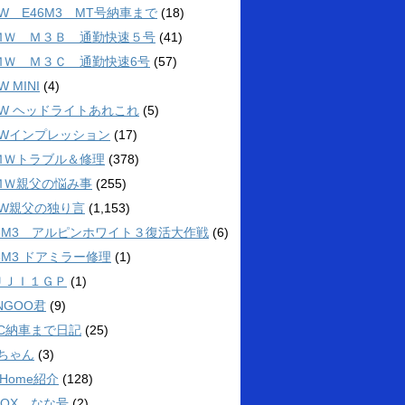
W E46M3 MT号納車まで
(18)
ＭＷ Ｍ３Ｂ 通勤快速５号
(41)
ＭＷ Ｍ３Ｃ 通勤快速6号
(57)
W MINI
(4)
MW ヘッドライトあれこれ
(5)
MWインプレッション
(17)
ＭＷトラブル＆修理
(378)
ＭＷ親父の悩み事
(255)
MW親父の独り言
(1,153)
46M3 アルピンホワイト３復活大作戦
(6)
6M3 ドアミラー修理
(1)
ＵＪＩ１ＧＰ
(1)
NGOO君
(9)
3C納車まで日記
(25)
4ちゃん
(3)
 Home紹介
(128)
BOX なな号
(2)