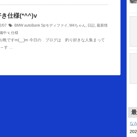
き仕様(*^^)v
2/07
BMW autoBank Spモディファイ
,
M4ちゃん
,
日記
,
最新情
備中
v
,
仕様
お晩ですm(__)m 今日の ブログは 釣り好きな人集まって
～す …
最
な
20