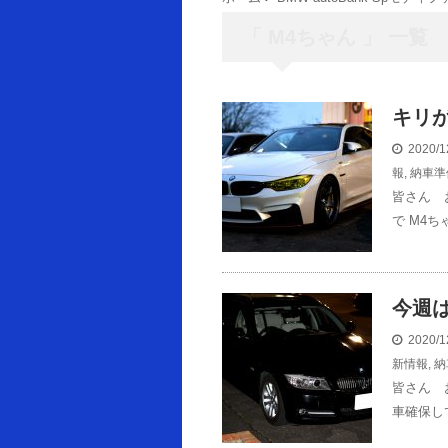
「 M4ちゃん 」 一覧
キリ
2020/1
報
,
納車準
皆さん 
で M4ち
今週は
2020/1
新情報
,
納
皆さん 
車確保し