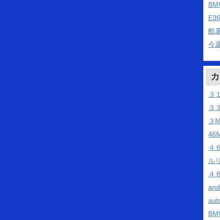
B
E3
酷
今
カ
３
３
３
46
４
ル
４
an
aut
BM