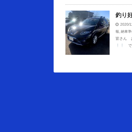
釣り好
2020/1
報
,
納車準
皆さん 
で