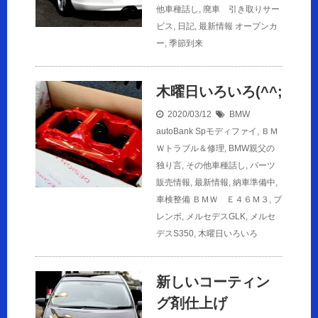
他車種話し
,
廃車 引き取りサー
ビス
,
日記
,
最新情報
オープンカ
ー
,
季節到来
木曜日いろいろ(^^;
2020/03/12
BMW
autoBank Spモディファイ
,
ＢＭ
Ｗトラブル＆修理
,
BMW親父の
独り言
,
その他車種話し
,
パーツ
販売情報
,
最新情報
,
納車準備中
,
車検整備
ＢＭＷ Ｅ４６Ｍ３
,
ブ
レンボ
,
メルセデスGLK
,
メルセ
デスS350
,
木曜日いろいろ
新しいコーティン
グ剤仕上げ