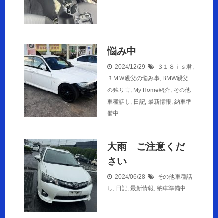
悩み中
2024/12/29
３１８ｉｓ君
,
ＢＭＷ親父の悩み事
,
BMW親父
の独り言
,
My Home紹介
,
その他
車種話し
,
日記
,
最新情報
,
納車準
備中
大雨 ご注意くだ
さい
2024/06/28
その他車種話
し
,
日記
,
最新情報
,
納車準備中