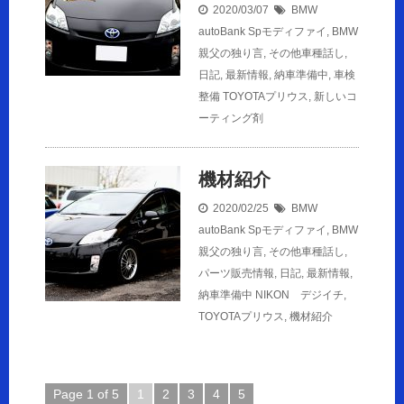
2020/03/07
BMW
autoBank Spモディファイ
,
BMW
親父の独り言
,
その他車種話し
,
日記
,
最新情報
,
納車準備中
,
車検
整備
TOYOTAプリウス
,
新しいコ
ーティング剤
機材紹介
2020/02/25
BMW
autoBank Spモディファイ
,
BMW
親父の独り言
,
その他車種話し
,
パーツ販売情報
,
日記
,
最新情報
,
納車準備中
NIKON デジイチ
,
TOYOTAプリウス
,
機材紹介
Page 1 of 5
1
2
3
4
5