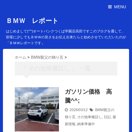
MENU
ＢＭＷ レポート
はじめまして(^^)オートバンクつくば学園店高田ですこのブログを通して、
皆様に少しでもＢＭＷの良さをお伝え出来たらと始めさせていただいたのが
「ＢＭＷレポートです」
ホーム
>
BMW親父の独り言
>
「 その他車種話し 」 一覧
ガソリン価格 高
騰^^;
2026/03/12
BMW親父の
独り言
,
その他車種話し
,
日記
,
最
新情報
,
納車準備中