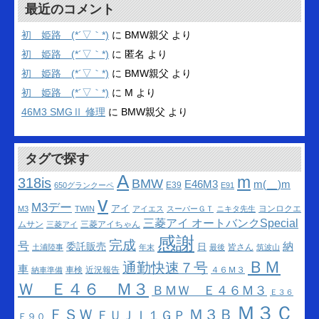
カ
最近のコメント
イ
ブ
初 姫路 (*´▽｀*)
に
BMW親父
より
初 姫路 (*´▽｀*)
に
匿名
より
初 姫路 (*´▽｀*)
に
BMW親父
より
初 姫路 (*´▽｀*)
に
M
より
46M3 SMGⅡ 修理
に
BMW親父
より
タグで探す
A
m
318is
BMW
m(__)m
E46M3
E39
650グランクーペ
E91
v
M3デー
アイ
ヨンロクエ
M3
TWIN
アイエス
スーパーＧＴ
ニキタ先生
三菱アイ オートバンクSpecial
ムサン
三菱アイちゃん
三菱アイ
感謝
完成
号
納
委託販売
日
皆さん
土浦陸事
年末
最後
筑波山
ＢＭ
通勤快速７号
車
車検
近況報告
４６Ｍ３
納車準備
Ｗ Ｅ４６ Ｍ３
ＢＭＷ Ｅ４６Ｍ３
Ｅ３６
Ｍ３Ｃ
ＦＳＷ
Ｍ３Ｂ
ＦＵＪＩ１ＧＰ
Ｅ９０