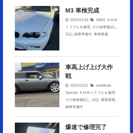
M3 車検完成
2025/12/18
46M3
,
ＢＭＷ
トラブル＆修理
,
その他車種話し
,
日記
,
納車準備中
,
車検整備
車高上げ上げ大作
戦
2025/10/21
autoBnak
Special
,
ＢＭＷトラブル＆修理
,
その他車種話し
,
日記
,
最新情報
,
納車準備中
爆速で修理完了