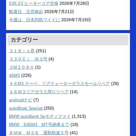
E36 Z3 ヒーターコア交換
2026年7月28日
酷暑日 注意喚起
2026年7月21日
今週は 日本列島ワイドに
2026年7月19日
カテゴリー
３１８ｉｓ君
(251)
３３０Ｃｉ Ｍ３号
(4)
３M２０８０
(1)
46M3
(226)
４６M3 クーペ リアクォーターガラスモールリペア
(28)
４６Ｍ３リアガラス周りリペア
(14)
androidナビ
(7)
autoBnak Special
(250)
BMW autoBank Spモディファイ
(1,313)
BMW E46M3 MT号納車まで
(18)
ＢＭＷ Ｍ３Ｂ 通勤快速５号
(41)