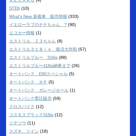
ＲＥＣＡＲＯ
(4)
STEK
(10)
What's New 新着車 販売情報
(333)
イエローラブのナナちゃん ?
(90)
エコカー情報
(1)
エストリル Ｚ３ちゃん
(8)
エストリル３１８ｉｓ 復活大作戦
(57)
エストリルブルー 318is
(88)
エストリルブルー318is納車まで
(26)
オートバンク E90スペシャル
(5)
オートバンク ＨＰ
(5)
オートバンク ガレージセール
(1)
オートバンク委託販売
(59)
クロスバイク
(12)
コスモスブラック318is
(12)
ジテツウ
(11)
スズキ ツイン
(18)