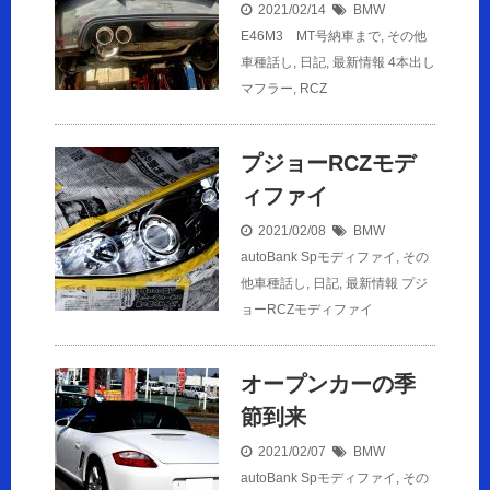
2021/02/14
BMW
E46M3 MT号納車まで
,
その他
車種話し
,
日記
,
最新情報
4本出し
マフラー
,
RCZ
プジョーRCZモデ
ィファイ
2021/02/08
BMW
autoBank Spモディファイ
,
その
他車種話し
,
日記
,
最新情報
プジ
ョーRCZモディファイ
オープンカーの季
節到来
2021/02/07
BMW
autoBank Spモディファイ
,
その