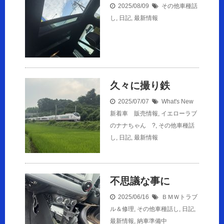
2025/08/09
その他車種話
し
,
日記
,
最新情報
久々に撮り鉄
2025/07/07
What's New
新着車 販売情報
,
イエローラブ
のナナちゃん ?
,
その他車種話
し
,
日記
,
最新情報
不思議な事に
2025/06/16
ＢＭＷトラブ
ル＆修理
,
その他車種話し
,
日記
,
最新情報
,
納車準備中