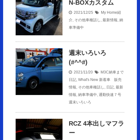
N-BOXカスタム
2021/12/25
My Home紹
介
,
その他車種話し
,
最新情報
,
納
車準備中
週末いろいろ
(#^^#)
2021/11/20
M3C納車まで
日記
,
What's New 新着車 販売
情報
,
その他車種話し
,
日記
,
最新
情報
,
納車準備中
,
通勤快速７号
週末いろいろ
RCZ 4本出しマフラ
ー