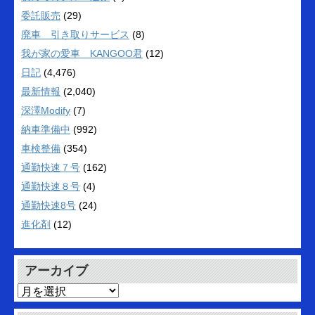
委託販売
(29)
廃車 引き取りサービス
(8)
我が家の愛車 KANGOO君
(12)
日記
(4,476)
最新情報
(2,040)
深澤Modify
(7)
納車準備中
(992)
車検整備
(354)
通勤快速７号
(162)
通勤快速８号
(4)
通勤快速8号
(24)
進化剤
(12)
アーカイブ
ア
ー