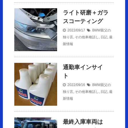
ライト研磨＋ガラ
スコーティング
2022/09/17
BMW親父の
独り言
,
その他車種話し
,
日記
,
最
新情報
通勤車インサイ
ト
2022/09/16
BMW親父の
独り言
,
その他車種話し
,
日記
,
最
新情報
最終入庫車両は