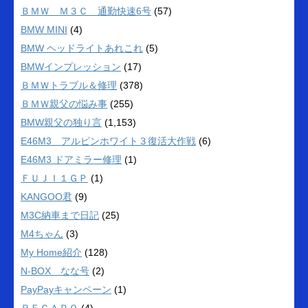
ＢＭＷ Ｍ３Ｃ 通勤快速6号
(57)
BMW MINI
(4)
BMW ヘッドライトあれこれ
(5)
BMWインプレッション
(17)
ＢＭＷトラブル＆修理
(378)
ＢＭＷ親父の悩み事
(255)
BMW親父の独り言
(1,153)
E46M3 アルピンホワイト３復活大作戦
(6)
E46M3 ドアミラー修理
(1)
ＦＵＪＩ１ＧＰ
(1)
KANGOO君
(9)
M3C納車まで日記
(25)
M4ちゃん
(3)
My Home紹介
(128)
N-BOX なな号
(2)
PayPayキャンペーン
(1)