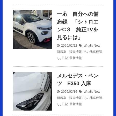
一応 自分への備
忘録 「シトロエ
ンC３ 純正TVを
見るには」
2026/02/22
What's New
新着車 販売情報
,
その他車種話
し
,
日記
,
最新情報
メルセデス・ベン
ツ E350 入庫
2026/02/16
What's New
新着車 販売情報
,
その他車種話
し
,
日記
,
最新情報