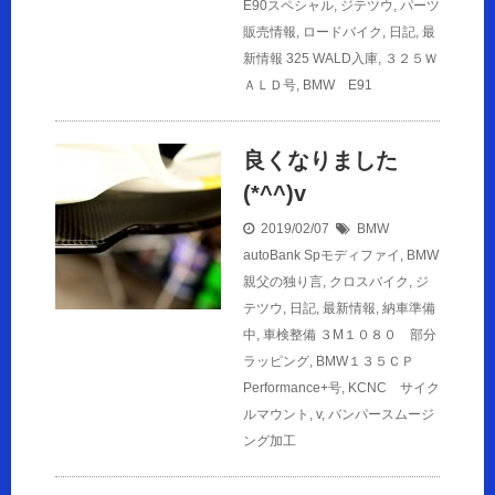
E90スペシャル
,
ジテツウ
,
パーツ
販売情報
,
ロードバイク
,
日記
,
最
新情報
325 WALD入庫
,
３２５Ｗ
ＡＬＤ号
,
BMW E91
良くなりました
(*^^)v
2019/02/07
BMW
autoBank Spモディファイ
,
BMW
親父の独り言
,
クロスバイク
,
ジ
テツウ
,
日記
,
最新情報
,
納車準備
中
,
車検整備
３M１０８０ 部分
ラッピング
,
BMW１３５ＣＰ
Performance+号
,
KCNC サイク
ルマウント
,
v
,
バンパースムージ
ング加工