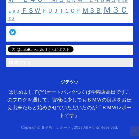
ＢＭＷ Ｅ４６Ｍ３
Ｅ３６
Ｍ３Ｃ
ＦＳＷ
Ｍ３Ｂ
ＦＵＪＩ１ＧＰ
Ｅ９０
Ｚ３
Twitter
購読する
ジテツウ
はじめまして(^^)オートバンクつくば学園店高田ですこ
のブログを通して、皆様に少しでもＢＭＷの良さをお伝
え出来たらと始めさせていただいたのが「ＢＭＷレポー
トです」
Copyright© ＢＭＷ レポート , 2019 All Rights Reserved.