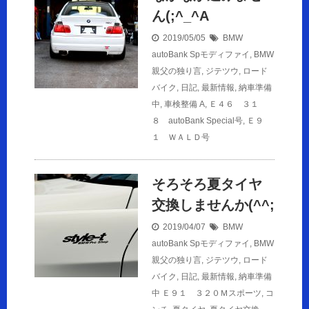
ん(;^_^A
2019/05/05
BMW
autoBank Spモディファイ
,
BMW
親父の独り言
,
ジテツウ
,
ロード
バイク
,
日記
,
最新情報
,
納車準備
中
,
車検整備
A
,
Ｅ４６ ３１
８ autoBank Special号
,
Ｅ９
１ ＷＡＬＤ号
そろそろ夏タイヤ
交換しませんか(^^;
2019/04/07
BMW
autoBank Spモディファイ
,
BMW
親父の独り言
,
ジテツウ
,
ロード
バイク
,
日記
,
最新情報
,
納車準備
中
Ｅ９１ ３２０Ｍスポーツ
,
コ