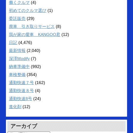
働くクルマ
(4)
初めてのクルマ選び
(1)
委託販売
(29)
廃車 引き取りサービス
(8)
我が家の愛車 KANGOO君
(12)
日記
(4,476)
最新情報
(2,040)
深澤Modify
(7)
納車準備中
(992)
車検整備
(354)
通勤快速７号
(162)
通勤快速８号
(4)
通勤快速8号
(24)
進化剤
(12)
アーカイブ