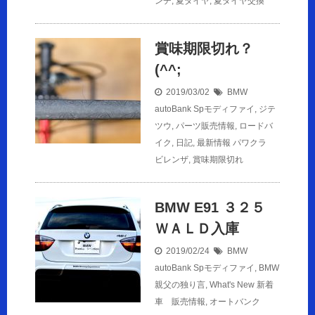
ンチ
,
夏タイヤ
,
夏タイヤ交換
賞味期限切れ？
(^^;
2019/03/02
BMW
autoBank Spモディファイ
,
ジテ
ツウ
,
パーツ販売情報
,
ロードバ
イク
,
日記
,
最新情報
パワクラ
ビレンザ
,
賞味期限切れ
BMW E91 ３２５
ＷＡＬＤ入庫
2019/02/24
BMW
autoBank Spモディファイ
,
BMW
親父の独り言
,
What's New 新着
車 販売情報
,
オートバンク