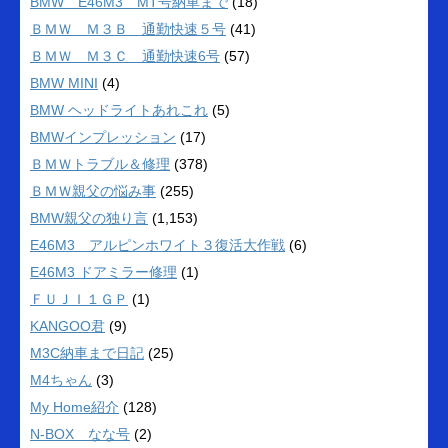
BMW E46M3 MT号納車まで
(18)
ＢＭＷ Ｍ３Ｂ 通勤快速５号
(41)
ＢＭＷ Ｍ３Ｃ 通勤快速6号
(57)
BMW MINI
(4)
BMW ヘッドライトあれこれ
(5)
BMWインプレッション
(17)
ＢＭＷトラブル＆修理
(378)
ＢＭＷ親父の悩み事
(255)
BMW親父の独り言
(1,153)
E46M3 アルピンホワイト３復活大作戦
(6)
E46M3 ドアミラー修理
(1)
ＦＵＪＩ１ＧＰ
(1)
KANGOO君
(9)
M3C納車まで日記
(25)
M4ちゃん
(3)
My Home紹介
(128)
N-BOX なな号
(2)