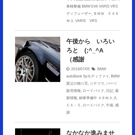
車検整備
BMW E46 VARIS VRS
ディフェーザー
,
ＢＭＷ Ｅ４６
Ｍ３
,
VARIS VRS
午後から いろい
ろと (;^_^A
（感謝
2019/07/05
BMW
autoBank Spモディファイ
,
BMW
親父の独り言
,
ジテツウ
,
パーツ
販売情報
,
ロードバイク
,
日記
,
最
新情報
,
納車準備中
４６Ｍ３
,
A
,
ＣＸ－５
,
ロードバイク
,
午後
,
感
謝
なかなか進みませ