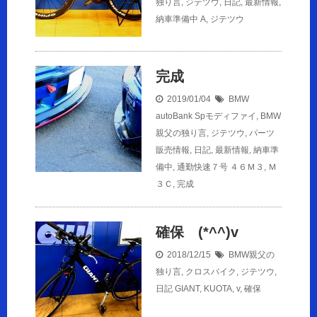
独り言
,
ジテツウ
,
日記
,
最新情報
,
納車準備中
A
,
ジテツウ
完成
2019/01/04
BMW
autoBank Spモディファイ
,
BMW
親父の独り言
,
ジテツウ
,
パーツ
販売情報
,
日記
,
最新情報
,
納車準
備中
,
通勤快速７号
４６Ｍ３
,
Ｍ
３Ｃ
,
完成
確保 (*^^)v
2018/12/15
BMW親父の
独り言
,
クロスバイク
,
ジテツウ
,
日記
GIANT
,
KUOTA
,
v
,
確保