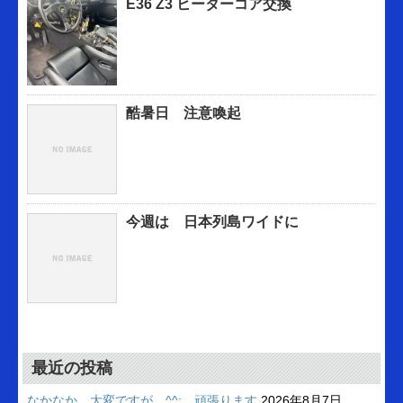
E36 Z3 ヒーターコア交換
酷暑日 注意喚起
今週は 日本列島ワイドに
最近の投稿
なかなか 大変ですが ^^; 頑張ります
2026年8月7日