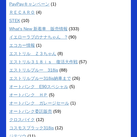
PayPayキャンペーン
(1)
ＲＥＣＡＲＯ
(4)
STEK
(10)
What's New 新着車 販売情報
(333)
イエローラブのナナちゃん ?
(90)
エコカー情報
(1)
エストリル Ｚ３ちゃん
(8)
エストリル３１８ｉｓ 復活大作戦
(57)
エストリルブルー 318is
(88)
エストリルブルー318is納車まで
(26)
オートバンク E90スペシャル
(5)
オートバンク ＨＰ
(5)
オートバンク ガレージセール
(1)
オートバンク委託販売
(59)
クロスバイク
(12)
コスモスブラック318is
(12)
ジテツウ
(11)