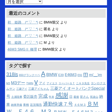
ア
ー
カ
最近のコメント
イ
ブ
初 姫路 (*´▽｀*)
に
BMW親父
より
初 姫路 (*´▽｀*)
に
匿名
より
初 姫路 (*´▽｀*)
に
BMW親父
より
初 姫路 (*´▽｀*)
に
M
より
46M3 SMGⅡ 修理
に
BMW親父
より
タグで探す
A
m
318is
BMW
m(__)m
E46M3
E39
650グランクーペ
E91
v
M3デー
アイ
ヨンロクエ
M3
TWIN
アイエス
スーパーＧＴ
ニキタ先生
三菱アイ オートバンクSpecial
ムサン
三菱アイちゃん
三菱アイ
感謝
完成
号
納
委託販売
日
皆さん
土浦陸事
年末
最後
筑波山
ＢＭ
通勤快速７号
車
車検
近況報告
４６Ｍ３
納車準備
Ｗ Ｅ４６ Ｍ３