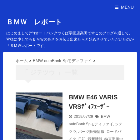
MENU
ＢＭＷ レポート
はじめまして(^^)オートバンクつくば学園店高田ですこのブログを通して、
皆様に少しでもＢＭＷの良さをお伝え出来たらと始めさせていただいたのが
「ＢＭＷレポートです」
ホーム
>
BMW autoBank Spモディファイ
>
「 ジテツウ 」 一覧
BMW E46 VARIS
VRSﾃﾞｨﾌｪｰｻﾞｰ
2019/07/29
BMW
autoBank Spモディファイ
,
ジテ
ツウ
,
パーツ販売情報
,
ロードバ
イク
,
日記
,
最新情報
,
納車準備中
,