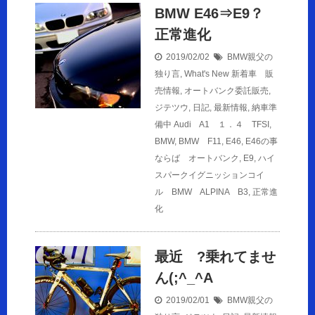
BMW E46⇒E9？
正常進化
2019/02/02
BMW親父の
独り言
,
What's New 新着車 販
売情報
,
オートバンク委託販売
,
ジテツウ
,
日記
,
最新情報
,
納車準
備中
Audi A1 １．４ TFSI
,
BMW
,
BMW F11
,
E46
,
E46の事
ならば オートバンク
,
E9
,
ハイ
スパークイグニッションコイ
ル BMW ALPINA B3
,
正常進
化
最近 ?乗れてませ
ん(;^_^A
2019/02/01
BMW親父の