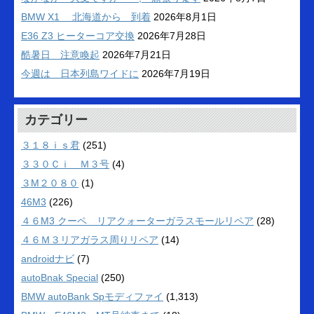
BMW X1 北海道から 到着
2026年8月1日
E36 Z3 ヒーターコア交換
2026年7月28日
酷暑日 注意喚起
2026年7月21日
今週は 日本列島ワイドに
2026年7月19日
カテゴリー
３１８ｉｓ君
(251)
３３０Ｃｉ Ｍ３号
(4)
３M２０８０
(1)
46M3
(226)
４６M3 クーペ リアクォーターガラスモールリペア
(28)
４６Ｍ３リアガラス周りリペア
(14)
androidナビ
(7)
autoBnak Special
(250)
BMW autoBank Spモディファイ
(1,313)