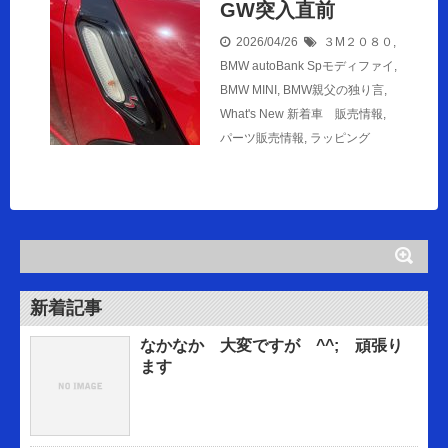
GW突入直前
2026/04/26
３M２０８０
,
BMW autoBank Spモディファイ
,
BMW MINI
,
BMW親父の独り言
,
What's New 新着車 販売情報
,
パーツ販売情報
,
ラッピング
新着記事
なかなか 大変ですが ^^; 頑張り
ます