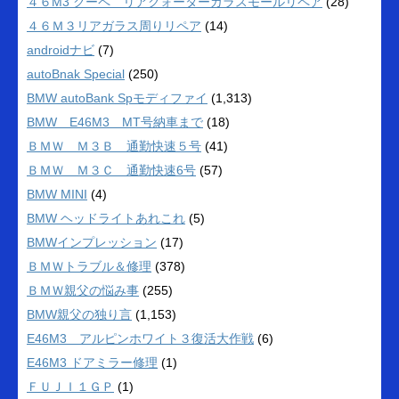
４６M3 クーペ リアクォーターガラスモールリペア
(28)
４６Ｍ３リアガラス周りリペア
(14)
androidナビ
(7)
autoBnak Special
(250)
BMW autoBank Spモディファイ
(1,313)
BMW E46M3 MT号納車まで
(18)
ＢＭＷ Ｍ３Ｂ 通勤快速５号
(41)
ＢＭＷ Ｍ３Ｃ 通勤快速6号
(57)
BMW MINI
(4)
BMW ヘッドライトあれこれ
(5)
BMWインプレッション
(17)
ＢＭＷトラブル＆修理
(378)
ＢＭＷ親父の悩み事
(255)
BMW親父の独り言
(1,153)
E46M3 アルピンホワイト３復活大作戦
(6)
E46M3 ドアミラー修理
(1)
ＦＵＪＩ１ＧＰ
(1)