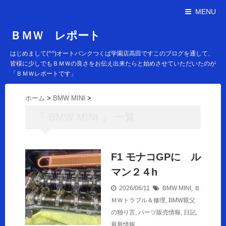
MENU
ＢＭＷ レポート
はじめまして(^^)オートバンクつくば学園店高田ですこのブログを通して、
皆様に少しでもＢＭＷの良さをお伝え出来たらと始めさせていただいたのが
「ＢＭＷレポートです」
ホーム
>
BMW MINI
>
「 BMW MINI 」 一覧
F1 モナコGPに ル
マン２４h
2026/06/11
BMW MINI
,
Ｂ
ＭＷトラブル＆修理
,
BMW親父
の独り言
,
パーツ販売情報
,
日記
,
最新情報