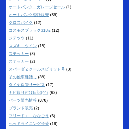
オートバンク ガレージセール
(1)
オートバンク委託販売
(59)
クロスバイク
(12)
コスモスブラック318is
(12)
ジテツウ
(11)
スズキ ツイン
(18)
ステッカー
(3)
ステッカー
(2)
スパーダＺクールスピリット号
(3)
その他車種話し
(88)
タイヤ保管サービス
(17)
ナビ取り付け日記(^^♪
(62)
パーツ販売情報
(878)
ブランド販売
(2)
フリード＋ ななごう
(6)
ヘッドライニング張替
(19)