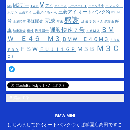
v
M3デー
アイ
ヨンロクエ
M3
TWIN
アイエス
スーパーＧＴ
ニキタ先生
三菱アイ オートバンクSpecial
ムサン
三菱アイちゃん
三菱アイ
感謝
完成
号
納
委託販売
日
皆さん
土浦陸事
年末
最後
筑波山
ＢＭ
通勤快速７号
車
車検
近況報告
４６Ｍ３
納車準備
Ｗ Ｅ４６ Ｍ３
ＢＭＷ Ｅ４６Ｍ３
Ｅ３６
Ｍ３Ｃ
ＦＳＷ
Ｍ３Ｂ
ＦＵＪＩ１ＧＰ
Ｅ９０
Ｚ３
Twitter
購読する
BMW MINI
はじめまして(^^)オートバンクつくば学園店高田ですこ