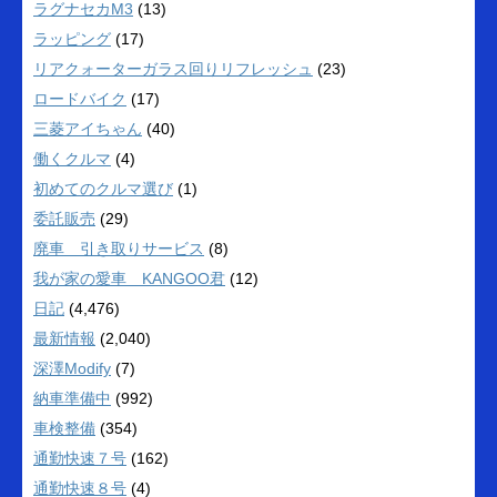
ラグナセカM3
(13)
ラッピング
(17)
リアクォーターガラス回りリフレッシュ
(23)
ロードバイク
(17)
三菱アイちゃん
(40)
働くクルマ
(4)
初めてのクルマ選び
(1)
委託販売
(29)
廃車 引き取りサービス
(8)
我が家の愛車 KANGOO君
(12)
日記
(4,476)
最新情報
(2,040)
深澤Modify
(7)
納車準備中
(992)
車検整備
(354)
通勤快速７号
(162)
通勤快速８号
(4)