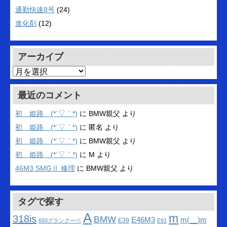
通勤快速8号
(24)
進化剤
(12)
アーカイブ
ア
ー
カ
最近のコメント
イ
ブ
初 姫路 (*´▽｀*)
に
BMW親父
より
初 姫路 (*´▽｀*)
に
匿名
より
初 姫路 (*´▽｀*)
に
BMW親父
より
初 姫路 (*´▽｀*)
に
M
より
46M3 SMGⅡ 修理
に
BMW親父
より
タグで探す
A
m
318is
BMW
m(__)m
E46M3
E39
650グランクーペ
E91