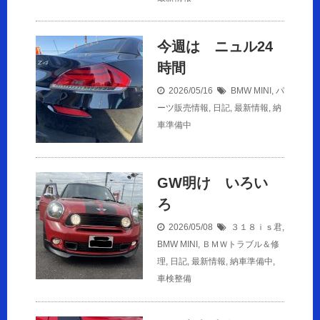
今週は ニュル24
時間
2026/05/16
BMW MINI
,
パ
ーツ販売情報
,
日記
,
最新情報
,
納
車準備中
GW明け いろい
ろ
2026/05/08
３１８ｉｓ君
,
BMW MINI
,
ＢＭＷトラブル＆修
理
,
日記
,
最新情報
,
納車準備中
,
車検整備