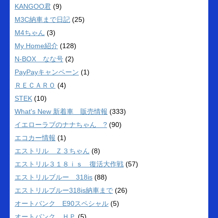
KANGOO君
(9)
M3C納車まで日記
(25)
M4ちゃん
(3)
My Home紹介
(128)
N-BOX なな号
(2)
PayPayキャンペーン
(1)
ＲＥＣＡＲＯ
(4)
STEK
(10)
What's New 新着車 販売情報
(333)
イエローラブのナナちゃん ?
(90)
エコカー情報
(1)
エストリル Ｚ３ちゃん
(8)
エストリル３１８ｉｓ 復活大作戦
(57)
エストリルブルー 318is
(88)
エストリルブルー318is納車まで
(26)
オートバンク E90スペシャル
(5)
オートバンク ＨＰ
(5)