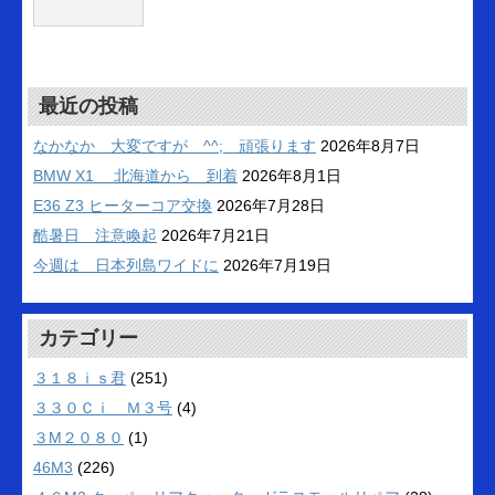
最近の投稿
なかなか 大変ですが ^^; 頑張ります
2026年8月7日
BMW X1 北海道から 到着
2026年8月1日
E36 Z3 ヒーターコア交換
2026年7月28日
酷暑日 注意喚起
2026年7月21日
今週は 日本列島ワイドに
2026年7月19日
カテゴリー
３１８ｉｓ君
(251)
３３０Ｃｉ Ｍ３号
(4)
３M２０８０
(1)
46M3
(226)