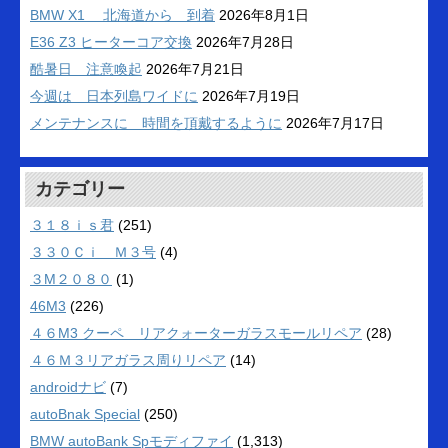
BMW X1 北海道から 到着
2026年8月1日
E36 Z3 ヒーターコア交換
2026年7月28日
酷暑日 注意喚起
2026年7月21日
今週は 日本列島ワイドに
2026年7月19日
メンテナンスに 時間を頂戴するように
2026年7月17日
カテゴリー
３１８ｉｓ君
(251)
３３０Ｃｉ Ｍ３号
(4)
３M２０８０
(1)
46M3
(226)
４６M3 クーペ リアクォーターガラスモールリペア
(28)
４６Ｍ３リアガラス周りリペア
(14)
androidナビ
(7)
autoBnak Special
(250)
BMW autoBank Spモディファイ
(1,313)