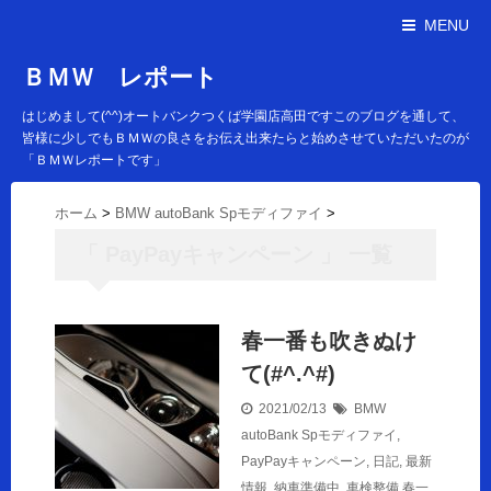
MENU
ＢＭＷ レポート
はじめまして(^^)オートバンクつくば学園店高田ですこのブログを通して、
皆様に少しでもＢＭＷの良さをお伝え出来たらと始めさせていただいたのが
「ＢＭＷレポートです」
ホーム
>
BMW autoBank Spモディファイ
>
「 PayPayキャンペーン 」 一覧
春一番も吹きぬけ
て(#^.^#)
2021/02/13
BMW
autoBank Spモディファイ
,
PayPayキャンペーン
,
日記
,
最新
情報
,
納車準備中
,
車検整備
春一