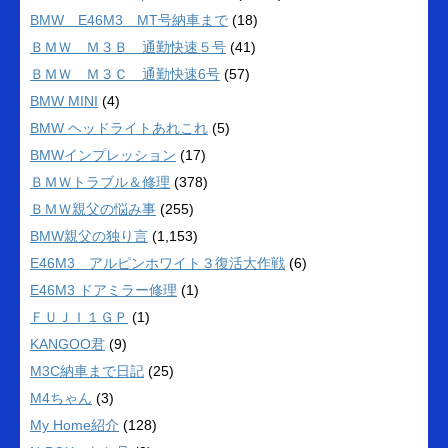
BMW E46M3 MT号納車まで
(18)
ＢＭＷ Ｍ３Ｂ 通勤快速５号
(41)
ＢＭＷ Ｍ３Ｃ 通勤快速6号
(57)
BMW MINI
(4)
BMW ヘッドライトあれこれ
(5)
BMWインプレッション
(17)
ＢＭＷトラブル＆修理
(378)
ＢＭＷ親父の悩み事
(255)
BMW親父の独り言
(1,153)
E46M3 アルピンホワイト３復活大作戦
(6)
E46M3 ドアミラー修理
(1)
ＦＵＪＩ１ＧＰ
(1)
KANGOO君
(9)
M3C納車まで日記
(25)
M4ちゃん
(3)
My Home紹介
(128)