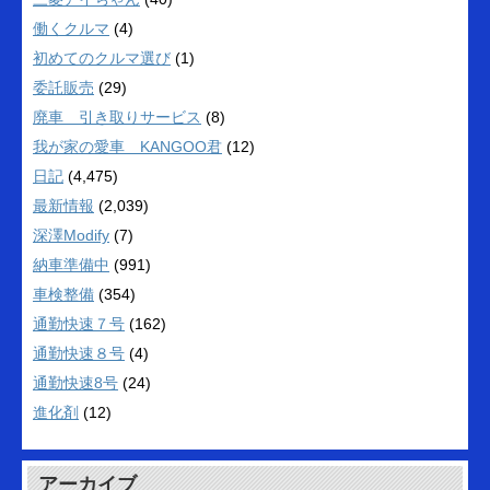
働くクルマ
(4)
初めてのクルマ選び
(1)
委託販売
(29)
廃車 引き取りサービス
(8)
我が家の愛車 KANGOO君
(12)
日記
(4,475)
最新情報
(2,039)
深澤Modify
(7)
納車準備中
(991)
車検整備
(354)
通勤快速７号
(162)
通勤快速８号
(4)
通勤快速8号
(24)
進化剤
(12)
アーカイブ