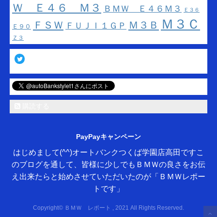
Ｗ Ｅ４６ Ｍ３
ＢＭＷ Ｅ４６Ｍ３
Ｅ３６
Ｍ３Ｃ
ＦＳＷ
Ｍ３Ｂ
ＦＵＪＩ１ＧＰ
Ｅ９０
Ｚ３
Twitter
購読する
PayPayキャンペーン
はじめまして(^^)オートバンクつくば学園店高田ですこ
のブログを通して、皆様に少しでもＢＭＷの良さをお伝
え出来たらと始めさせていただいたのが「ＢＭＷレポー
トです」
Copyright© ＢＭＷ レポート , 2021 All Rights Reserved.