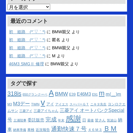
ア
ー
カ
最近のコメント
イ
ブ
初 姫路 (*´▽｀*)
に
BMW親父
より
初 姫路 (*´▽｀*)
に
匿名
より
初 姫路 (*´▽｀*)
に
BMW親父
より
初 姫路 (*´▽｀*)
に
M
より
46M3 SMGⅡ 修理
に
BMW親父
より
タグで探す
A
m
318is
BMW
m(__)m
E46M3
E39
650グランクーペ
E91
v
M3デー
アイ
ヨンロクエ
M3
TWIN
アイエス
スーパーＧＴ
ニキタ先生
三菱アイ オートバンクSpecial
ムサン
三菱アイちゃん
三菱アイ
感謝
完成
号
納
委託販売
日
皆さん
土浦陸事
年末
最後
筑波山
ＢＭ
通勤快速７号
車
車検
近況報告
４６Ｍ３
納車準備