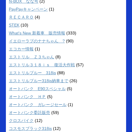
N-BOX なな号
(2)
PayPayキャンペーン
(1)
ＲＥＣＡＲＯ
(4)
STEK
(10)
What's New 新着車 販売情報
(333)
イエローラブのナナちゃん ?
(90)
エコカー情報
(1)
エストリル Ｚ３ちゃん
(8)
エストリル３１８ｉｓ 復活大作戦
(57)
エストリルブルー 318is
(88)
エストリルブルー318is納車まで
(26)
オートバンク E90スペシャル
(5)
オートバンク ＨＰ
(5)
オートバンク ガレージセール
(1)
オートバンク委託販売
(59)
クロスバイク
(12)
コスモスブラック318is
(12)