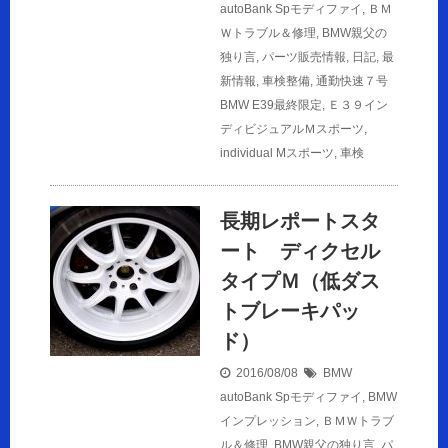
autoBank Spモディファイ
,
ＢＭ
Ｗトラブル＆修理
,
BMW親父の
独り言
,
パーツ販売情報
,
日記
,
最
新情報
,
車検整備
,
通勤快速７号
BMW E39最終限定
,
Ｅ３９イン
ディビジュアルＭスポーツ
,
individual Mスポーツ
,
車検
長期レポートスタ
ート ディクセル
タイプＭ（低ダス
トブレーキパッ
ド）
2016/08/08
BMW
autoBank Spモディファイ
,
BMW
インプレッション
,
ＢＭＷトラブ
ル＆修理
,
BMW親父の独り言
,
パ