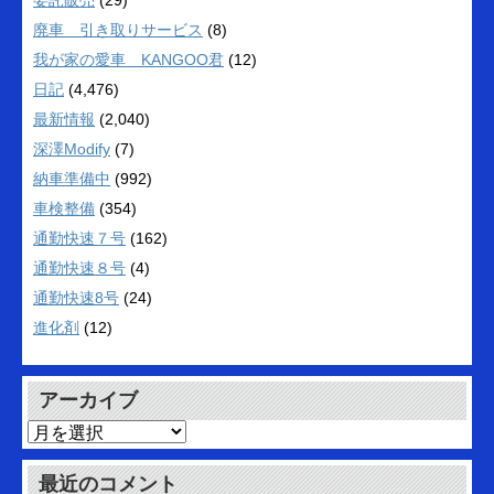
委託販売
(29)
廃車 引き取りサービス
(8)
我が家の愛車 KANGOO君
(12)
日記
(4,476)
最新情報
(2,040)
深澤Modify
(7)
納車準備中
(992)
車検整備
(354)
通勤快速７号
(162)
通勤快速８号
(4)
通勤快速8号
(24)
進化剤
(12)
アーカイブ
ア
ー
カ
最近のコメント