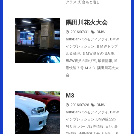
クラス
,
灯台もと暗し
隅田川花火大会
2016/07/31
BMW
autoBank Spモディファイ
,
BMW
インプレッション
,
ＢＭＷトラブ
ル＆修理
,
ＢＭＷ親父の悩み事
,
BMW親父の独り言
,
最新情報
,
通
勤快速７号
Ｍ３Ｃ
,
隅田川花火大
会
M3
2016/07/26
BMW
autoBank Spモディファイ
,
BMW
インプレッション
,
BMW親父の
独り言
,
パーツ販売情報
,
日記
,
最
新情報
,
通勤快速７号
ＢＭＷ Ｅ