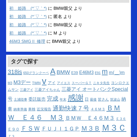
イ
ブ
初 姫路 (*´▽｀*)
に
BMW親父
より
初 姫路 (*´▽｀*)
に
匿名
より
初 姫路 (*´▽｀*)
に
BMW親父
より
初 姫路 (*´▽｀*)
に
M
より
46M3 SMGⅡ 修理
に
BMW親父
より
タグで探す
A
m
318is
BMW
m(__)m
E46M3
E39
650グランクーペ
E91
v
M3デー
アイ
ヨンロクエ
M3
TWIN
アイエス
スーパーＧＴ
ニキタ先生
三菱アイ オートバンクSpecial
ムサン
三菱アイちゃん
三菱アイ
感謝
完成
号
納
委託販売
日
皆さん
土浦陸事
年末
最後
筑波山
ＢＭ
通勤快速７号
車
車検
近況報告
４６Ｍ３
納車準備
Ｗ Ｅ４６ Ｍ３
ＢＭＷ Ｅ４６Ｍ３
Ｅ３６
Ｍ３Ｃ
ＦＳＷ
Ｍ３Ｂ
ＦＵＪＩ１ＧＰ
Ｅ９０
Ｚ３