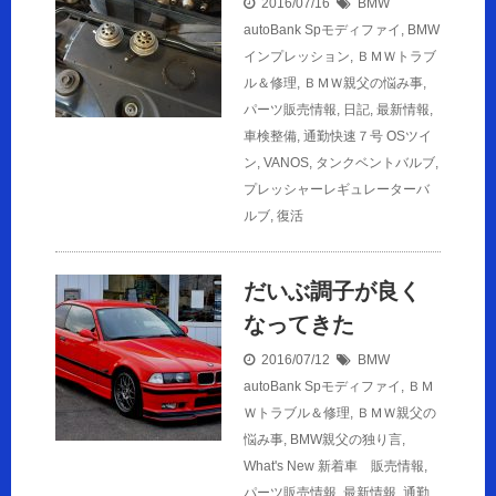
2016/07/16
BMW
autoBank Spモディファイ
,
BMW
インプレッション
,
ＢＭＷトラブ
ル＆修理
,
ＢＭＷ親父の悩み事
,
パーツ販売情報
,
日記
,
最新情報
,
車検整備
,
通勤快速７号
OSツイ
ン
,
VANOS
,
タンクベントバルブ
,
プレッシャーレギュレーターバ
ルブ
,
復活
だいぶ調子が良く
なってきた
2016/07/12
BMW
autoBank Spモディファイ
,
ＢＭ
Ｗトラブル＆修理
,
ＢＭＷ親父の
悩み事
,
BMW親父の独り言
,
What's New 新着車 販売情報
,
パーツ販売情報
,
最新情報
,
通勤