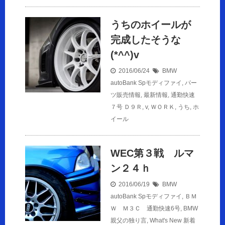
うちのホイールが
完成したそうな
(*^^)v
2016/06/24
BMW
autoBank Spモディファイ
,
パー
ツ販売情報
,
最新情報
,
通勤快速
７号
Ｄ９Ｒ
,
v
,
ＷＯＲＫ
,
うち
,
ホ
イール
WEC第３戦 ルマ
ン２４ｈ
2016/06/19
BMW
autoBank Spモディファイ
,
ＢＭ
Ｗ Ｍ３Ｃ 通勤快速6号
,
BMW
親父の独り言
,
What's New 新着