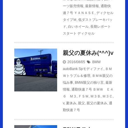
ーツ販売情報
,
最新情報
,
通勤快
速７号
ＹＡＮＡＳＥ
,
ディクセル
タイプＭ
,
低ダストブレーキパッ
ド
,
白いホイール
,
長期レポート
スタート ディクセル
親父の夏休み(*^^)v
2016/08/05
BMW
autoBank Spモディファイ
,
ＢＭ
Ｗトラブル＆修理
,
ＢＭＷ親父の
悩み事
,
BMW親父の独り言
,
最新
情報
,
通勤快速７号
ＢＭＷ Ｅ４
６ Ｍ３
,
ＦＳＷ
,
Ｍ３Ｂ
,
Ｍ３Ｃ
,
v
,
夏休み
,
親父
,
親父の夏休み
,
通
勤快速７号