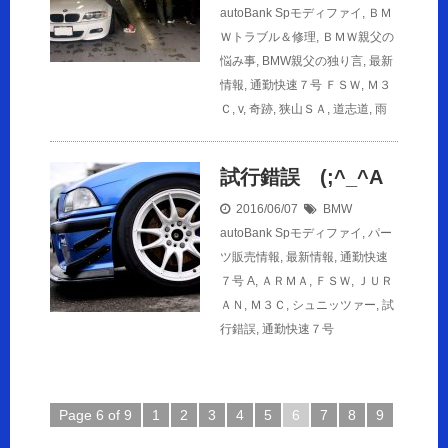
autoBank Spモディファイ
,
ＢＭ
Ｗトラブル＆修理
,
ＢＭＷ親父の
悩み事
,
BMW親父の独り言
,
最新
情報
,
通勤快速７号
ＦＳＷ
,
Ｍ３
Ｃ
,
v
,
奇跡
,
狭山ＳＡ
,
道志道
,
雨
試行錯誤 (;^_^A
2016/06/07
BMW
autoBank Spモディファイ
,
パー
ツ販売情報
,
最新情報
,
通勤快速
７号
A
,
ＡＲＭＡ
,
ＦＳＷ
,
ＪＵＲ
ＡＮ
,
Ｍ３Ｃ
,
シュニッツァー
,
試
行錯誤
,
通勤快速７号
Page 6 of 9
1
2
3
4
5
6
7
8
9