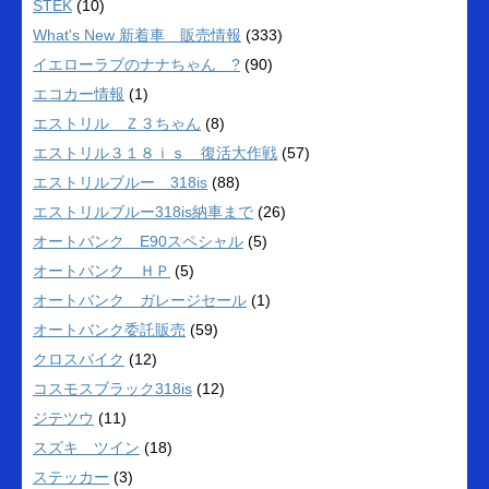
STEK
(10)
What's New 新着車 販売情報
(333)
イエローラブのナナちゃん ?
(90)
エコカー情報
(1)
エストリル Ｚ３ちゃん
(8)
エストリル３１８ｉｓ 復活大作戦
(57)
エストリルブルー 318is
(88)
エストリルブルー318is納車まで
(26)
オートバンク E90スペシャル
(5)
オートバンク ＨＰ
(5)
オートバンク ガレージセール
(1)
オートバンク委託販売
(59)
クロスバイク
(12)
コスモスブラック318is
(12)
ジテツウ
(11)
スズキ ツイン
(18)
ステッカー
(3)