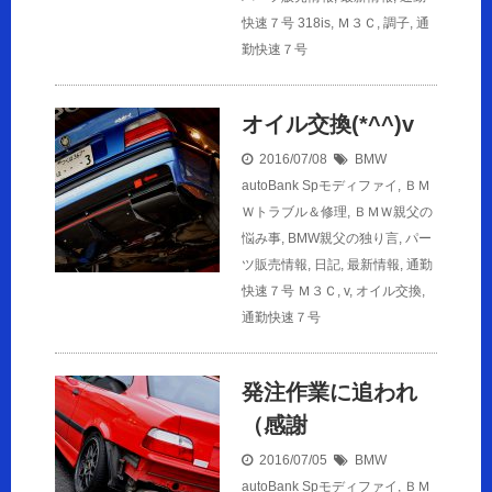
快速７号
318is
,
Ｍ３Ｃ
,
調子
,
通
勤快速７号
オイル交換(*^^)v
2016/07/08
BMW
autoBank Spモディファイ
,
ＢＭ
Ｗトラブル＆修理
,
ＢＭＷ親父の
悩み事
,
BMW親父の独り言
,
パー
ツ販売情報
,
日記
,
最新情報
,
通勤
快速７号
Ｍ３Ｃ
,
v
,
オイル交換
,
通勤快速７号
発注作業に追われ
（感謝
2016/07/05
BMW
autoBank Spモディファイ
,
ＢＭ