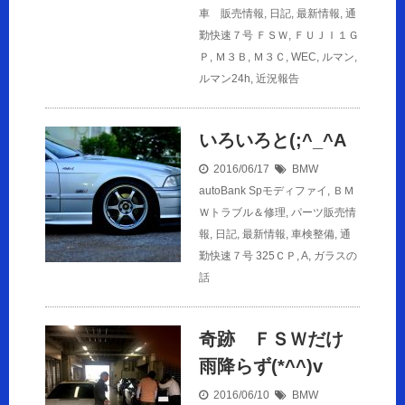
車 販売情報
,
日記
,
最新情報
,
通
勤快速７号
ＦＳＷ
,
ＦＵＪＩ１Ｇ
Ｐ
,
Ｍ３Ｂ
,
Ｍ３Ｃ
,
WEC
,
ルマン
,
ルマン24h
,
近況報告
いろいろと(;^_^A
2016/06/17
BMW
autoBank Spモディファイ
,
ＢＭ
Ｗトラブル＆修理
,
パーツ販売情
報
,
日記
,
最新情報
,
車検整備
,
通
勤快速７号
325ＣＰ
,
A
,
ガラスの
話
奇跡 ＦＳＷだけ
雨降らず(*^^)v
2016/06/10
BMW