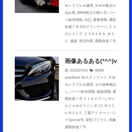
Ｗトラブル＆修理
,
ＢＭＷ親父の
悩み事
,
BMW親父の独り言
,
パー
ツ販売情報
,
日記
,
最新情報
,
通勤
快速７号
650グランクーペ
,
Ｅ３
６レストア
,
Ｅ３９ＡＢＳ
,
Ｍ３
Ｃ
,
感謝
,
発注作業
,
通勤快速７号
画像あるある(*^^)v
2016/07/03
BMW
autoBank Spモディファイ
,
ＢＭ
Ｗトラブル＆修理
,
その他車種話
し
,
パーツ販売情報
,
最新情報
,
通
勤快速７号
Ｃ１８０アバンギャ
ルドＡＭＧライン
,
E-12
,
Ｍ３Ｃ
,
v
,
Ｗ２０５
,
三菱アイ オートバン
クSpecial号
,
新型プリウス
,
画像
,
通勤快速７号