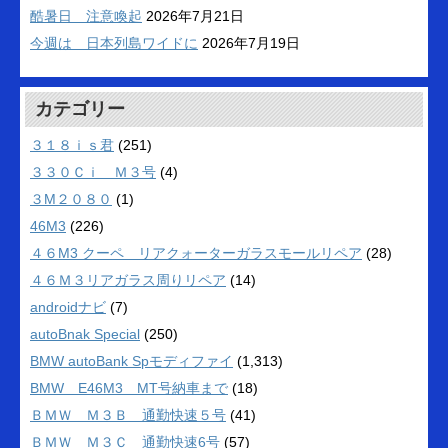
酷暑日 注意喚起
2026年7月21日
今週は 日本列島ワイドに
2026年7月19日
カテゴリー
３１８ｉｓ君
(251)
３３０Ｃｉ Ｍ３号
(4)
３M２０８０
(1)
46M3
(226)
４６M3 クーペ リアクォーターガラスモールリペア
(28)
４６Ｍ３リアガラス周りリペア
(14)
androidナビ
(7)
autoBnak Special
(250)
BMW autoBank Spモディファイ
(1,313)
BMW E46M3 MT号納車まで
(18)
ＢＭＷ Ｍ３Ｂ 通勤快速５号
(41)
ＢＭＷ Ｍ３Ｃ 通勤快速6号
(57)