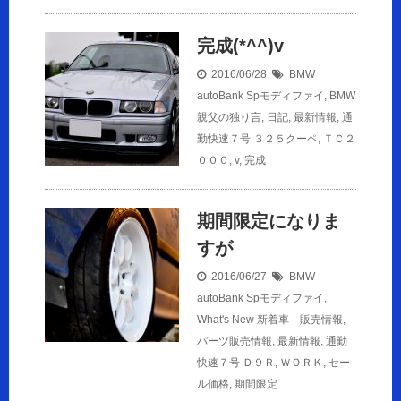
完成(*^^)v
2016/06/28
BMW
autoBank Spモディファイ
,
BMW
親父の独り言
,
日記
,
最新情報
,
通
勤快速７号
３２５クーペ
,
ＴＣ２
０００
,
v
,
完成
期間限定になりま
すが
2016/06/27
BMW
autoBank Spモディファイ
,
What's New 新着車 販売情報
,
パーツ販売情報
,
最新情報
,
通勤
快速７号
Ｄ９Ｒ
,
ＷＯＲＫ
,
セー
ル価格
,
期間限定