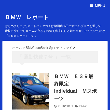
MENU
ＢＭＷ レポート
はじめまして(^^)オートバンクつくば学園店高田ですこのブログを通して、
皆様に少しでもＢＭＷの良さをお伝え出来たらと始めさせていただいたのが
「ＢＭＷレポートです」
ホーム
>
BMW autoBank Spモディファイ
>
「 通勤快速７号 」 一覧
ＢＭＷ Ｅ３９最
終限定
individual Ｍスポ
ーツ
2016/08/09
BMW