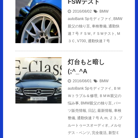
FSWテスト
2016/08/02
BMW
autoBank Spモディファイ
,
BMW
親父の独り言
,
車検整備
,
通勤快
速７号
ＦＳＷ
,
ＦＳＷテスト
,
Ｍ
３Ｃ
,
V700
,
通勤快速７号
灯台もと暗し
(;^_^A
2016/08/01
BMW
autoBank Spモディファイ
,
ＢＭ
Ｗトラブル＆修理
,
ＢＭＷ親父の
悩み事
,
BMW親父の独り言
,
パー
ツ販売情報
,
日記
,
最新情報
,
車検
整備
,
通勤快速７号
A
,
m
,
Ｚ３
,
ブ
ルートゥースオーディオ
,
メルセ
デス・ベンツ
,
完全復活
,
新型Ｅ