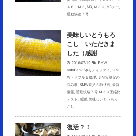
４６ Ｍ３
,
M3
,
Ｍ３Ｃ
,
M3デー
,
通勤快速７号
美味しいとうもろ
こし いただきま
した（感謝
2016/07/19
BMW
autoBank Spモディファイ
,
ＢＭ
Ｗトラブル＆修理
,
ＢＭＷ親父の
悩み事
,
BMW親父の独り言
,
最新
情報
,
通勤快速７号
Ｍ３Ｃ圧縮比
テスト
,
感謝
,
美味しいとうもろ
こし
復活？！