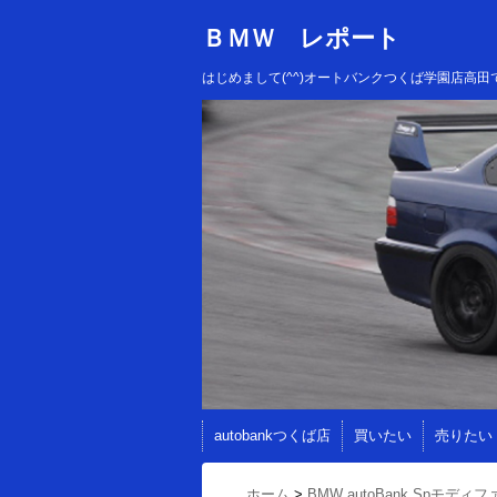
ＢＭＷ レポート
はじめまして(^^)オートバンクつくば学園店
autobankつくば店
買いたい
売りたい
ホーム
>
BMW autoBank Spモディフ