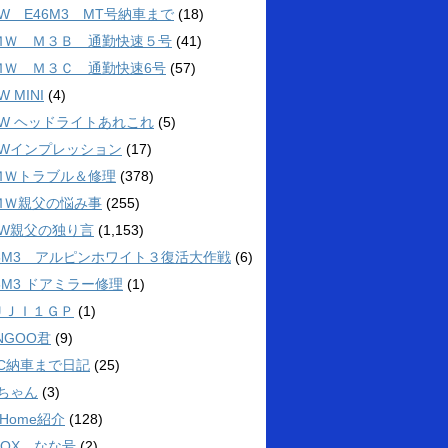
W E46M3 MT号納車まで
(18)
ＭＷ Ｍ３Ｂ 通勤快速５号
(41)
ＭＷ Ｍ３Ｃ 通勤快速6号
(57)
W MINI
(4)
MW ヘッドライトあれこれ
(5)
MWインプレッション
(17)
ＭＷトラブル＆修理
(378)
ＭＷ親父の悩み事
(255)
MW親父の独り言
(1,153)
46M3 アルピンホワイト３復活大作戦
(6)
6M3 ドアミラー修理
(1)
ＵＪＩ１ＧＰ
(1)
NGOO君
(9)
3C納車まで日記
(25)
4ちゃん
(3)
 Home紹介
(128)
BOX なな号
(2)