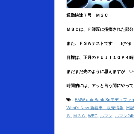
通勤快速７号 Ｍ３Ｃ
Ｍ３Ｃは、Ｆ師匠に指摘された部分
また、ＦＳＷテストです !(^^)!
目標は、正月のＦＵＪＩ１ＧＰ４時
まだまだ先のように思えますが い
時間的には、アッと言う間にやって
-
BMW autoBank Spモディファ
What's New 新着車 販売情報
,
日
Ｂ
,
Ｍ３Ｃ
,
WEC
,
ルマン
,
ルマン24