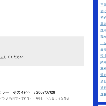
三
働
初
委
廃
我
日
最
深澤
イン
してください。
納
車
通
通
通
 その４(^^ゞ / 2007/07/28
進
ンク高田で～す(^^)ｖｖ 毎日、うだるような暑さ …