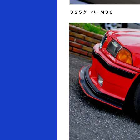
３２５クーペ・Ｍ３Ｃ