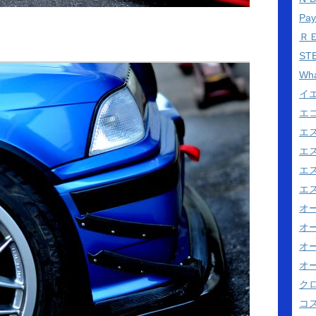
Pa
Ｒ
ST
Wh
イ
エ
エ
エ
エス
エス
オ
オ
オ
オ
ク
コス