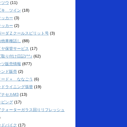
テツウ
(11)
ズキ ツイン
(18)
テッカー
(3)
テッカー
(2)
パーダＺクールスピリット号
(3)
の他車種話し
(88)
イヤ保管サービス
(17)
取り付け日記(^^♪
(62)
ーツ販売情報
(877)
ランド販売
(2)
リード＋ ななごう
(6)
ッドライニング張替
(19)
グナセカM3
(13)
ッピング
(17)
アクォーターガラス回りリフレッシュ
)
ードバイク
(17)