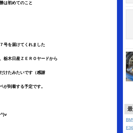
勝は初めてのこと
７号を届けてくれました
、栃木日産ＺＥＲＯヤードから
だけたみたいです（感謝
ペが到着する予定です。
最
)v
B
E3