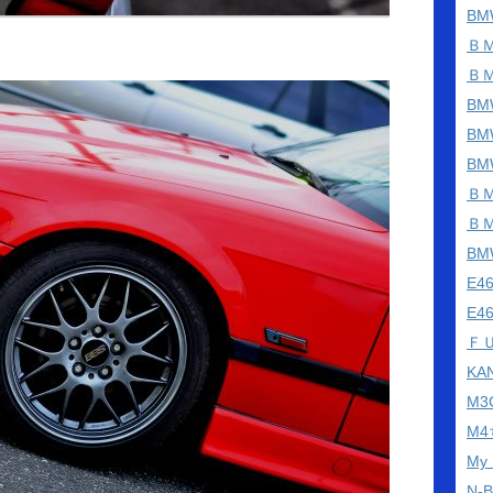
BM
Ｂ
Ｂ
BM
B
B
Ｂ
Ｂ
B
E
E4
Ｆ
KA
M
M
My
N-