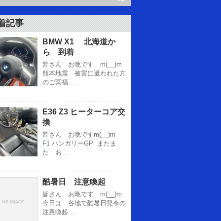
着記事
BMW X1 北海道か
ら 到着
皆さん お晩です m(__)m
熊本地震 被害に遭われた方
のご冥福 …
E36 Z3 ヒーターコア交
換
皆さん お晩ですm(__)m
F1 ハンガリーGP またま
た お …
酷暑日 注意喚起
皆さん お晩です m(__)m
今日は 各地で酷暑日発令の
注意喚起 …