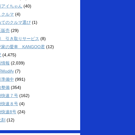
菱アイちゃん
(40)
くクルマ
(4)
めてのクルマ選び
(1)
託販売
(29)
車 引き取りサービス
(8)
が家の愛車 KANGOO君
(12)
記
(4,475)
新情報
(2,039)
Modify
(7)
車準備中
(991)
検整備
(354)
勤快速７号
(162)
勤快速８号
(4)
勤快速8号
(24)
化剤
(12)