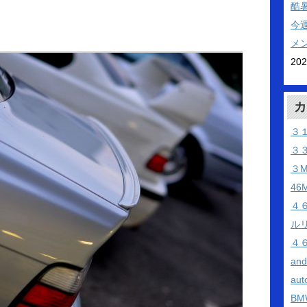
酷
今
メ
20
カ
３
３
３
46
４
ル
４
an
aut
BM