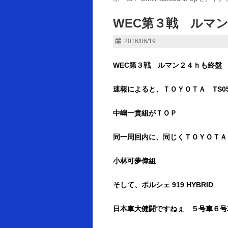
WEC第３戦 ルマ
2016/06/19
WEC第３戦 ルマン２４ｈも終盤
速報によると、ＴＯＹＯＴＡ TS050
中嶋一貴組がＴＯＰ
同一周回内に、同じくＴＯＹＯＴＡ T
小林可夢偉組
そして、ポルシェ 919 HYBRID
日本車大健闘ですねぇ ５号車６号