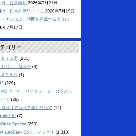
暑日 注意喚起
2026年7月21日
週は 日本列島ワイドに
2026年7月19日
ンテナンスに 時間を頂戴するように
26年7月17日
テゴリー
１８ｉｓ君
(251)
３０Ｃｉ Ｍ３号
(4)
M２０８０
(1)
M3
(226)
６M3 クーペ リアクォーターガラスモー
リペア
(28)
６Ｍ３リアガラス周りリペア
(14)
droidナビ
(7)
oBnak Special
(250)
W autoBank Spモディファイ
(1,313)