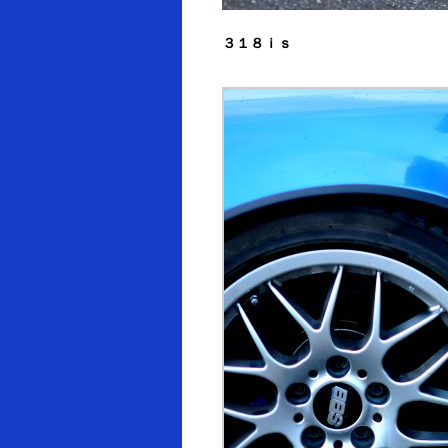
３１８ｉｓ