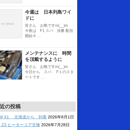
今週は 日本列島ワイ
ドに
皆さん お晩ですm(__)m
今夜は F1 スパ 決勝 配信
開始９ …
メンテナンスに 時間
を頂戴するように
皆さん お晩ですm(__)m
今日から スパ F１のスタ
ートです …
近の投稿
MW X1 北海道から 到着
2026年8月1日
6 Z3 ヒーターコア交換
2026年7月28日