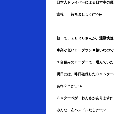
日本人ドライバーによる日本車の優
吉報 待ちましょう(*^^)v
朝一で、ＺＥＲＯさんが、通勤快速
車高が低いローダウン車扱いなので
１台積みのローダーで、運んでいた
明日には、昨日確保した３２５クー
あれ？？(;^_^A
３６クーペが わんさかあります(*^^
みんな 左ハンドルだし(*^^)v