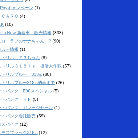
yPayキャンペーン
(1)
ＥＣＡＲＯ
(4)
EK
(10)
at's New 新着車 販売情報
(333)
エローラブのナナちゃん ?
(90)
コカー情報
(1)
ストリル Ｚ３ちゃん
(8)
ストリル３１８ｉｓ 復活大作戦
(57)
トリルブルー 318is
(88)
トリルブルー318is納車まで
(26)
ートバンク E90スペシャル
(5)
ートバンク ＨＰ
(5)
ートバンク ガレージセール
(1)
ートバンク委託販売
(59)
ロスバイク
(12)
モスブラック318is
(12)