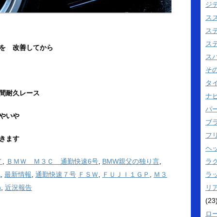
ジ
ス
ス
ス
を 改善してから
ス
そ
タ
間耐久レース
ナビ
パ
やいや
ブ
フ
きます
ヘ
ラ
イ
,
ＢＭＷ Ｍ３Ｃ 通勤快速6号
,
BMW親父の独り言
,
ラ
記
,
最新情報
,
通勤快速７号
ＦＳＷ
,
ＦＵＪＩ１ＧＰ
,
Ｍ３
リ
h
,
近況報告
(23
ロ