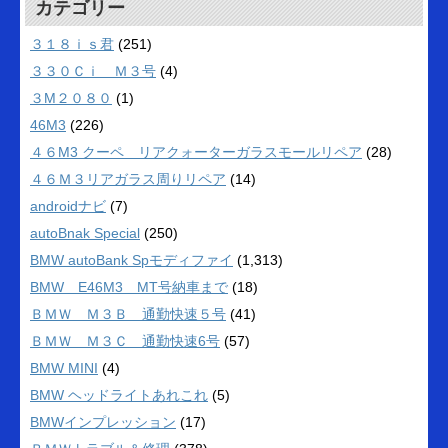
カテゴリー
３１８ｉｓ君
(251)
３３０Ｃｉ Ｍ３号
(4)
３M２０８０
(1)
46M3
(226)
４６M3 クーペ リアクォーターガラスモールリペア
(28)
４６Ｍ３リアガラス周りリペア
(14)
androidナビ
(7)
autoBnak Special
(250)
BMW autoBank Spモディファイ
(1,313)
BMW E46M3 MT号納車まで
(18)
ＢＭＷ Ｍ３Ｂ 通勤快速５号
(41)
ＢＭＷ Ｍ３Ｃ 通勤快速6号
(57)
BMW MINI
(4)
BMW ヘッドライトあれこれ
(5)
BMWインプレッション
(17)