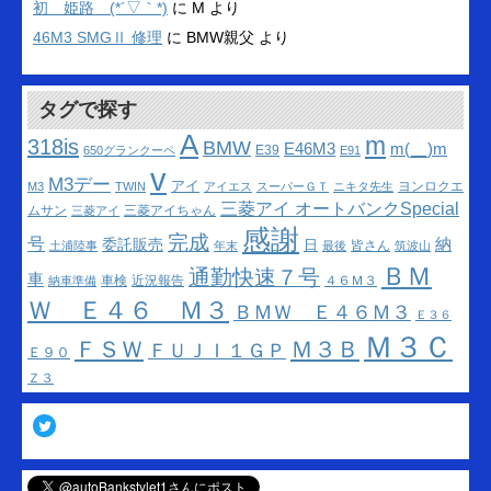
初 姫路 (*´▽｀*)
に
M
より
46M3 SMGⅡ 修理
に
BMW親父
より
タグで探す
A
m
318is
BMW
m(__)m
E46M3
E39
650グランクーペ
E91
v
M3デー
アイ
ヨンロクエ
M3
TWIN
アイエス
スーパーＧＴ
ニキタ先生
三菱アイ オートバンクSpecial
ムサン
三菱アイちゃん
三菱アイ
感謝
完成
号
納
委託販売
日
皆さん
土浦陸事
年末
最後
筑波山
ＢＭ
通勤快速７号
車
車検
近況報告
４６Ｍ３
納車準備
Ｗ Ｅ４６ Ｍ３
ＢＭＷ Ｅ４６Ｍ３
Ｅ３６
Ｍ３Ｃ
ＦＳＷ
Ｍ３Ｂ
ＦＵＪＩ１ＧＰ
Ｅ９０
Ｚ３
Twitter