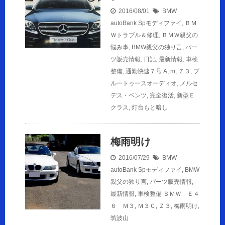
2016/08/01
BMW
autoBank Spモディファイ
,
ＢＭ
Ｗトラブル＆修理
,
ＢＭＷ親父の
悩み事
,
BMW親父の独り言
,
パー
ツ販売情報
,
日記
,
最新情報
,
車検
整備
,
通勤快速７号
A
,
m
,
Ｚ３
,
ブ
ルートゥースオーディオ
,
メルセ
デス・ベンツ
,
完全復活
,
新型Ｅ
クラス
,
灯台もと暗し
梅雨明け
2016/07/29
BMW
autoBank Spモディファイ
,
BMW
親父の独り言
,
パーツ販売情報
,
最新情報
,
車検整備
ＢＭＷ Ｅ４
６ Ｍ３
,
Ｍ３Ｃ
,
Ｚ３
,
梅雨明け
,
筑波山