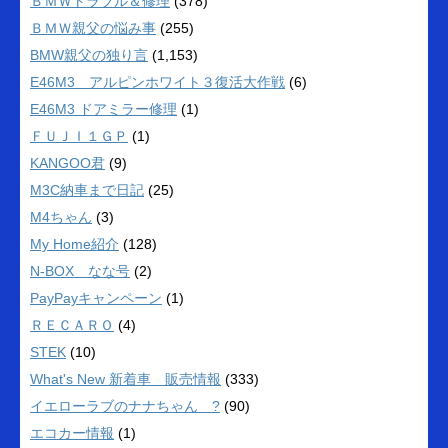
ＢＭＷトラブル＆修理
(378)
ＢＭＷ親父の悩み事
(255)
BMW親父の独り言
(1,153)
E46M3 アルピンホワイト３復活大作戦
(6)
E46M3 ドアミラー修理
(1)
ＦＵＪＩ１ＧＰ
(1)
KANGOO君
(9)
M3C納車まで日記
(25)
M4ちゃん
(3)
My Home紹介
(128)
N-BOX なな号
(2)
PayPayキャンペーン
(1)
ＲＥＣＡＲＯ
(4)
STEK
(10)
What's New 新着車 販売情報
(333)
イエローラブのナナちゃん ?
(90)
エコカー情報
(1)