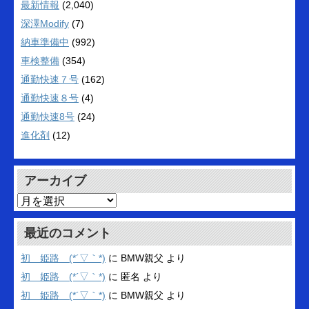
最新情報
(2,040)
深澤Modify
(7)
納車準備中
(992)
車検整備
(354)
通勤快速７号
(162)
通勤快速８号
(4)
通勤快速8号
(24)
進化剤
(12)
アーカイブ
ア
ー
カ
最近のコメント
イ
ブ
初 姫路 (*´▽｀*)
に
BMW親父
より
初 姫路 (*´▽｀*)
に
匿名
より
初 姫路 (*´▽｀*)
に
BMW親父
より