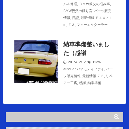
ル＆修理
,
ＢＭＷ親父の悩み事
,
BMW親父の独り言
,
パーツ販売
情報
,
日記
,
最新情報
Ｅ４６ｃｉ
,
m
,
Ｚ３
,
フューエルクーラー
納車準備整いまし
た（感謝
2015/12/12
BMW
autoBank Spモディファイ
,
パー
ツ販売情報
,
最新情報
Ｚ３
,
リペ
アー工房
,
感謝
,
納車準備