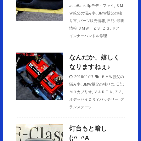
autoBank Spモディファイ
,
ＢＭ
Ｗ親父の悩み事
,
BMW親父の独
り言
,
パーツ販売情報
,
日記
,
最新
情報
ＢＭＷ Ｚ３
,
Ｚ３
,
ドア
インナーハンドル修理
なんだか、嬉しく
なりますねぇ♪
2016/11/17
ＢＭＷ親父の
悩み事
,
BMW親父の独り言
,
日記
Ｍ３カブリオ
,
ＶＡＲＴＡ
,
Ｚ３
,
オデッセイＤＲＹバッテリー
,
グ
ランステージ
灯台もと暗し
(;^_^A