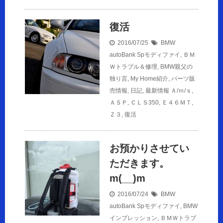
復活
2016/07/25
BMW
autoBank Spモディファイ
,
ＢＭ
Ｗトラブル＆修理
,
BMW親父の
独り言
,
My Home紹介
,
パーツ販
売情報
,
日記
,
最新情報
Ａ/ｍ/ｓ
,
ＡＳＰ
,
ＣＬＳ350
,
Ｅ４６ＭＴ
,
Ｚ３
,
復活
お預かりさせてい
ただきます。
m(__)m
2016/07/24
BMW
autoBank Spモディファイ
,
BMW
インプレッション
,
ＢＭＷトラブ