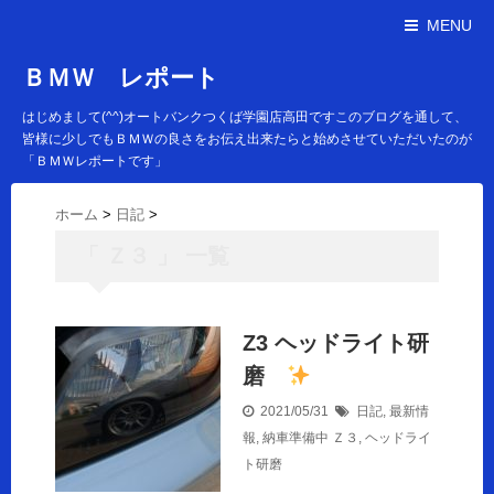
MENU
ＢＭＷ レポート
はじめまして(^^)オートバンクつくば学園店高田ですこのブログを通して、
皆様に少しでもＢＭＷの良さをお伝え出来たらと始めさせていただいたのが
「ＢＭＷレポートです」
ホーム
>
日記
>
「 Ｚ３ 」 一覧
Z3 ヘッドライト研
磨
2021/05/31
日記
,
最新情
報
,
納車準備中
Ｚ３
,
ヘッドライ
ト研磨