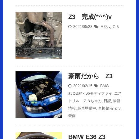
Z3 完成(*^^)v
2021/05/28
日記
v
,
Ｚ３
豪雨だから Z3
2021/02/15
BMW
autoBank Spモディファイ
,
エス
トリル Ｚ３ちゃん
,
日記
,
最新
情報
,
納車準備中
,
車検整備
Ｚ３
,
豪雨
BMW E36 Z3