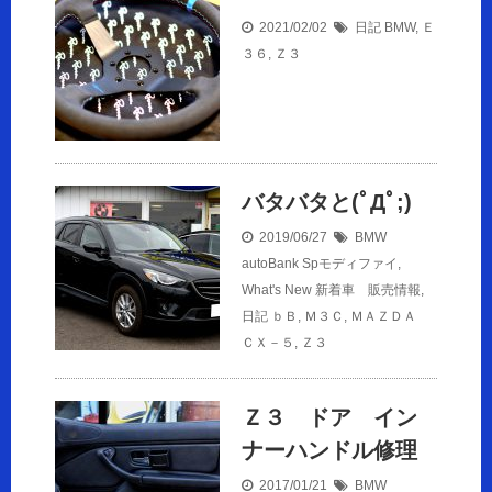
2021/02/02
日記
BMW
,
Ｅ
３６
,
Ｚ３
バタバタと(ﾟДﾟ;)
2019/06/27
BMW
autoBank Spモディファイ
,
What's New 新着車 販売情報
,
日記
ｂＢ
,
Ｍ３Ｃ
,
ＭＡＺＤＡ
ＣＸ－５
,
Ｚ３
Ｚ３ ドア イン
ナーハンドル修理
2017/01/21
BMW