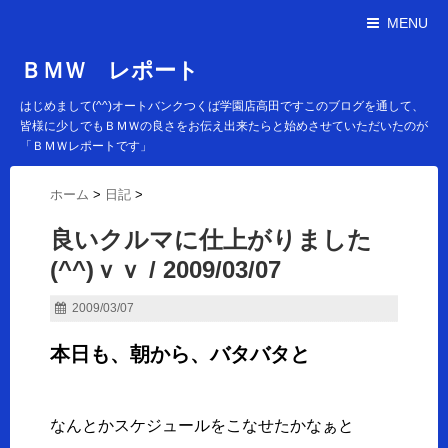
MENU
ＢＭＷ レポート
はじめまして(^^)オートバンクつくば学園店高田ですこのブログを通して、
皆様に少しでもＢＭＷの良さをお伝え出来たらと始めさせていただいたのが
「ＢＭＷレポートです」
ホーム
>
日記
>
良いクルマに仕上がりました
(^^)ｖｖ / 2009/03/07
2009/03/07
本日も、朝から、バタバタと
なんとかスケジュールをこなせたかなぁと