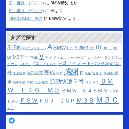
初 姫路 (*´▽｀*)
に
BMW親父
より
初 姫路 (*´▽｀*)
に
M
より
46M3 SMGⅡ 修理
に
BMW親父
より
タグで探す
A
m
318is
BMW
m(__)m
E46M3
E39
650グランクーペ
E91
v
M3デー
アイ
ヨンロクエ
M3
TWIN
アイエス
スーパーＧＴ
ニキタ先生
三菱アイ オートバンクSpecial
ムサン
三菱アイちゃん
三菱アイ
感謝
完成
号
納
委託販売
日
皆さん
土浦陸事
年末
最後
筑波山
ＢＭ
通勤快速７号
車
車検
近況報告
４６Ｍ３
納車準備
Ｗ Ｅ４６ Ｍ３
ＢＭＷ Ｅ４６Ｍ３
Ｅ３６
Ｍ３Ｃ
ＦＳＷ
Ｍ３Ｂ
ＦＵＪＩ１ＧＰ
Ｅ９０
Ｚ３
Twitter