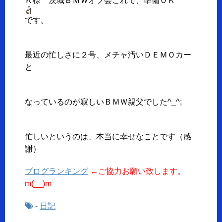
Ｋ様 茨城ＢＭＷオフ会これで、準備ＯＫ
です。
最近の忙しさに２号、メチャ汚いＤＥＭＯカー
と
なっているのが寂しいＢＭＷ親父でした^_^;
忙しいというのは、本当に幸せなことです（感
謝）
ブログランキング
←ご協力お願い致します。
m(__)m
-
日記