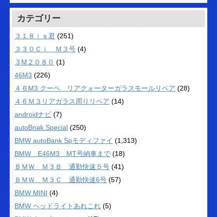
カテゴリー
３１８ｉｓ君
(251)
３３０Ｃｉ Ｍ３号
(4)
３M２０８０
(1)
46M3
(226)
４６M3 クーペ リアクォーターガラスモールリペア
(28)
４６Ｍ３リアガラス周りリペア
(14)
androidナビ
(7)
autoBnak Special
(250)
BMW autoBank Spモディファイ
(1,313)
BMW E46M3 MT号納車まで
(18)
ＢＭＷ Ｍ３Ｂ 通勤快速５号
(41)
ＢＭＷ Ｍ３Ｃ 通勤快速6号
(57)
BMW MINI
(4)
BMW ヘッドライトあれこれ
(5)