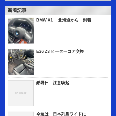
新着記事
BMW X1 北海道から 到着
E36 Z3 ヒーターコア交換
酷暑日 注意喚起
今週は 日本列島ワイドに