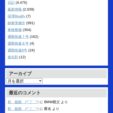
日記
(4,475)
最新情報
(2,039)
深澤Modify
(7)
納車準備中
(991)
車検整備
(354)
通勤快速７号
(162)
通勤快速８号
(4)
通勤快速8号
(24)
進化剤
(12)
アーカイブ
ア
ー
カ
最近のコメント
イ
ブ
初 姫路 (*´▽｀*)
に
BMW親父
より
初 姫路 (*´▽｀*)
に
匿名
より