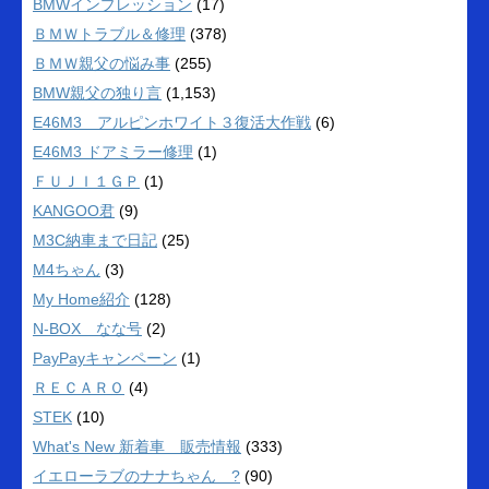
BMWインプレッション
(17)
ＢＭＷトラブル＆修理
(378)
ＢＭＷ親父の悩み事
(255)
BMW親父の独り言
(1,153)
E46M3 アルピンホワイト３復活大作戦
(6)
E46M3 ドアミラー修理
(1)
ＦＵＪＩ１ＧＰ
(1)
KANGOO君
(9)
M3C納車まで日記
(25)
M4ちゃん
(3)
My Home紹介
(128)
N-BOX なな号
(2)
PayPayキャンペーン
(1)
ＲＥＣＡＲＯ
(4)
STEK
(10)
What's New 新着車 販売情報
(333)
イエローラブのナナちゃん ?
(90)