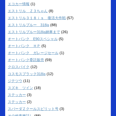
エコカー情報
(1)
エストリル Ｚ３ちゃん
(8)
エストリル３１８ｉｓ 復活大作戦
(57)
エストリルブルー 318is
(88)
エストリルブルー318is納車まで
(26)
オートバンク E90スペシャル
(5)
オートバンク ＨＰ
(5)
オートバンク ガレージセール
(1)
オートバンク委託販売
(59)
クロスバイク
(12)
コスモスブラック318is
(12)
ジテツウ
(11)
スズキ ツイン
(18)
ステッカー
(3)
ステッカー
(2)
スパーダＺクールスピリット号
(3)
その他車種話し
(88)