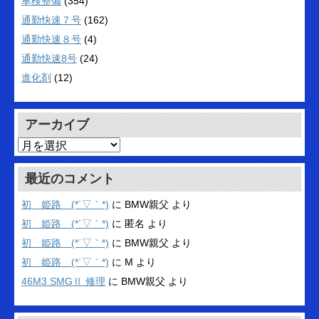
車検整備
(354)
通勤快速７号
(162)
通勤快速８号
(4)
通勤快速8号
(24)
進化剤
(12)
アーカイブ
ア
ー
カ
最近のコメント
イ
ブ
初 姫路 (*´▽｀*)
に
BMW親父
より
初 姫路 (*´▽｀*)
に
匿名
より
初 姫路 (*´▽｀*)
に
BMW親父
より
初 姫路 (*´▽｀*)
に
M
より
46M3 SMGⅡ 修理
に
BMW親父
より