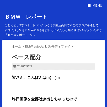
MENU
ＢＭＷ レポート
はじめまして(^^)オートバンクつくば学園店高田ですこのブログを通して、
皆様に少しでもＢＭＷの良さをお伝え出来たらと始めさせていただいたのが
「ＢＭＷレポートです」
ホーム
>
BMW autoBank Spモディファイ
>
ペース配分
2016/09/03
皆さん、こんばんはm(__)m
昨日画像を全部吐き出しちゃったので