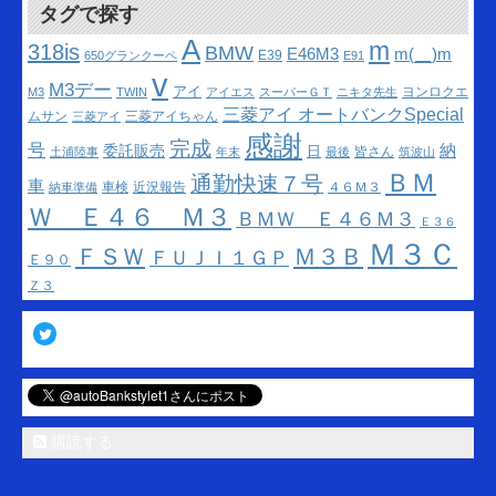
タグで探す
A
m
318is
BMW
m(__)m
E46M3
E39
650グランクーペ
E91
v
M3デー
アイ
ヨンロクエ
M3
TWIN
アイエス
スーパーＧＴ
ニキタ先生
三菱アイ オートバンクSpecial
ムサン
三菱アイちゃん
三菱アイ
感謝
完成
号
納
委託販売
日
皆さん
土浦陸事
年末
最後
筑波山
ＢＭ
通勤快速７号
車
車検
近況報告
４６Ｍ３
納車準備
Ｗ Ｅ４６ Ｍ３
ＢＭＷ Ｅ４６Ｍ３
Ｅ３６
Ｍ３Ｃ
ＦＳＷ
Ｍ３Ｂ
ＦＵＪＩ１ＧＰ
Ｅ９０
Ｚ３
Twitter
購読する