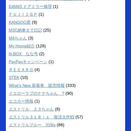
E46M3 ドアミラー修理
(1)
ＦＵＪＩ１ＧＰ
(1)
KANGOO君
(9)
M3C納車まで日記
(25)
M4ちゃん
(3)
My Home紹介
(128)
N-BOX なな号
(2)
PayPayキャンペーン
(1)
ＲＥＣＡＲＯ
(4)
STEK
(10)
What's New 新着車 販売情報
(333)
イエローラブのナナちゃん ?
(90)
エコカー情報
(1)
エストリル Ｚ３ちゃん
(8)
エストリル３１８ｉｓ 復活大作戦
(57)
エストリルブルー 318is
(88)