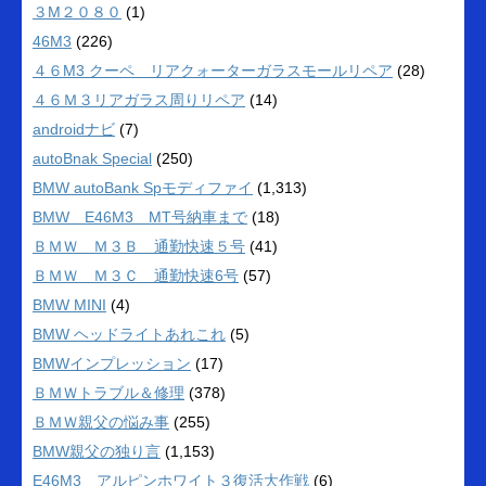
３M２０８０
(1)
46M3
(226)
４６M3 クーペ リアクォーターガラスモールリペア
(28)
４６Ｍ３リアガラス周りリペア
(14)
androidナビ
(7)
autoBnak Special
(250)
BMW autoBank Spモディファイ
(1,313)
BMW E46M3 MT号納車まで
(18)
ＢＭＷ Ｍ３Ｂ 通勤快速５号
(41)
ＢＭＷ Ｍ３Ｃ 通勤快速6号
(57)
BMW MINI
(4)
BMW ヘッドライトあれこれ
(5)
BMWインプレッション
(17)
ＢＭＷトラブル＆修理
(378)
ＢＭＷ親父の悩み事
(255)
BMW親父の独り言
(1,153)
E46M3 アルピンホワイト３復活大作戦
(6)