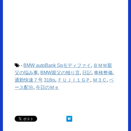
-
BMW autoBank Spモディファイ
,
ＢＭＷ親
父の悩み事
,
BMW親父の独り言
,
日記
,
車検整備
,
通勤快速７号
318is
,
ＦＵＪＩ１ＧＰ
,
Ｍ３Ｃ
,
ペ
ース配分
,
今日のＭｅ