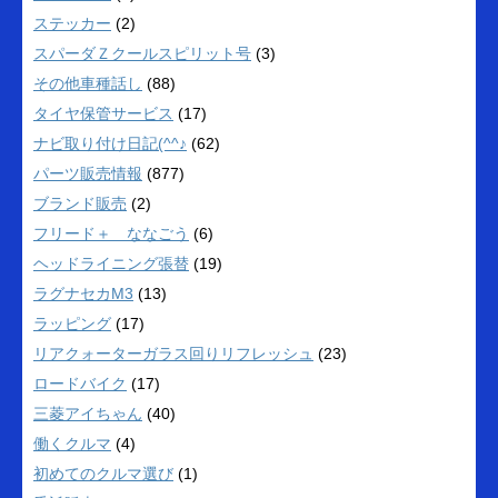
ステッカー
(2)
スパーダＺクールスピリット号
(3)
その他車種話し
(88)
タイヤ保管サービス
(17)
ナビ取り付け日記(^^♪
(62)
パーツ販売情報
(877)
ブランド販売
(2)
フリード＋ ななごう
(6)
ヘッドライニング張替
(19)
ラグナセカM3
(13)
ラッピング
(17)
リアクォーターガラス回りリフレッシュ
(23)
ロードバイク
(17)
三菱アイちゃん
(40)
働くクルマ
(4)
初めてのクルマ選び
(1)