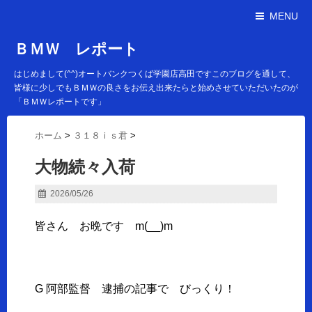
MENU
ＢＭＷ レポート
はじめまして(^^)オートバンクつくば学園店高田ですこのブログを通して、
皆様に少しでもＢＭＷの良さをお伝え出来たらと始めさせていただいたのが
「ＢＭＷレポートです」
ホーム
>
３１８ｉｓ君
>
大物続々入荷
2026/05/26
皆さん お晩です m(__)m
G 阿部監督 逮捕の記事で びっくり！