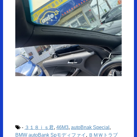
-
３１８ｉｓ君
,
46M3
,
autoBnak Special
,
BMW autoBank Spモディファイ
,
ＢＭＷトラブ