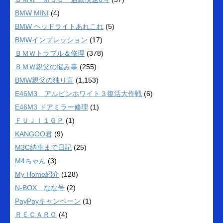
BMW MINI
(4)
BMW ヘッドライトあれこれ
(5)
BMWインプレッション
(17)
ＢＭＷトラブル＆修理
(378)
ＢＭＷ親父の悩み事
(255)
BMW親父の独り言
(1,153)
E46M3 アルピンホワイト３復活大作戦
(6)
E46M3 ドアミラー修理
(1)
ＦＵＪＩ１ＧＰ
(1)
KANGOO君
(9)
M3C納車まで日記
(25)
M4ちゃん
(3)
My Home紹介
(128)
N-BOX なな号
(2)
PayPayキャンペーン
(1)
ＲＥＣＡＲＯ
(4)