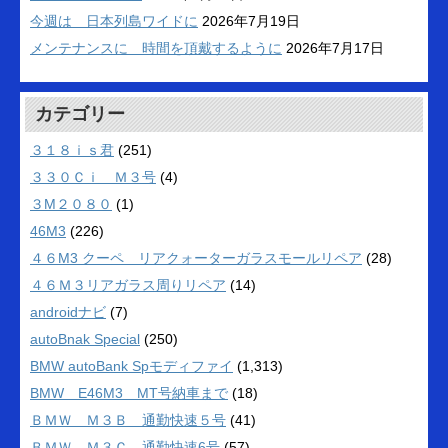
今週は 日本列島ワイドに
2026年7月19日
メンテナンスに 時間を頂戴するように
2026年7月17日
カテゴリー
３１８ｉｓ君
(251)
３３０Ｃｉ Ｍ３号
(4)
３M２０８０
(1)
46M3
(226)
４６M3 クーペ リアクォーターガラスモールリペア
(28)
４６Ｍ３リアガラス周りリペア
(14)
androidナビ
(7)
autoBnak Special
(250)
BMW autoBank Spモディファイ
(1,313)
BMW E46M3 MT号納車まで
(18)
ＢＭＷ Ｍ３Ｂ 通勤快速５号
(41)
ＢＭＷ Ｍ３Ｃ 通勤快速6号
(57)