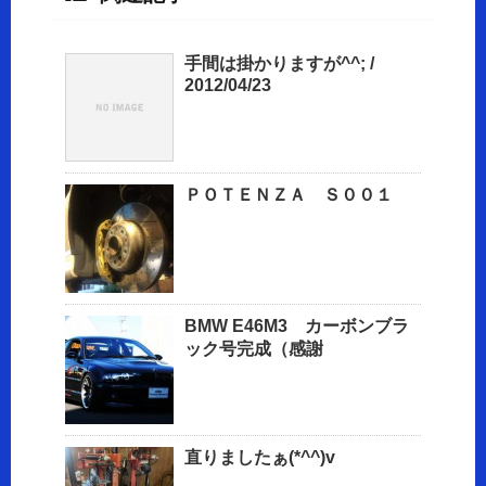
手間は掛かりますが^^; /
2012/04/23
ＰＯＴＥＮＺＡ Ｓ００１
BMW E46M3 カーボンブラ
ック号完成（感謝
直りましたぁ(*^^)v