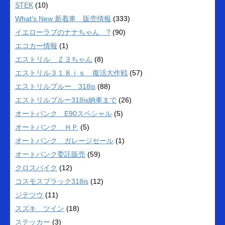
STEK
(10)
What's New 新着車 販売情報
(333)
イエローラブのナナちゃん ?
(90)
エコカー情報
(1)
エストリル Ｚ３ちゃん
(8)
エストリル３１８ｉｓ 復活大作戦
(57)
エストリルブルー 318is
(88)
エストリルブルー318is納車まで
(26)
オートバンク E90スペシャル
(5)
オートバンク ＨＰ
(5)
オートバンク ガレージセール
(1)
オートバンク委託販売
(59)
クロスバイク
(12)
コスモスブラック318is
(12)
ジテツウ
(11)
スズキ ツイン
(18)
ステッカー
(3)