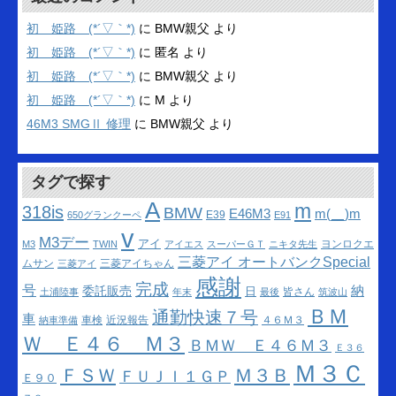
イ
ブ
初 姫路 (*´▽｀*)
に
BMW親父
より
初 姫路 (*´▽｀*)
に
匿名
より
初 姫路 (*´▽｀*)
に
BMW親父
より
初 姫路 (*´▽｀*)
に
M
より
46M3 SMGⅡ 修理
に
BMW親父
より
タグで探す
A
m
318is
BMW
m(__)m
E46M3
E39
650グランクーペ
E91
v
M3デー
アイ
ヨンロクエ
M3
TWIN
アイエス
スーパーＧＴ
ニキタ先生
三菱アイ オートバンクSpecial
ムサン
三菱アイちゃん
三菱アイ
感謝
完成
号
納
委託販売
日
皆さん
土浦陸事
年末
最後
筑波山
ＢＭ
通勤快速７号
車
車検
近況報告
４６Ｍ３
納車準備
Ｗ Ｅ４６ Ｍ３
ＢＭＷ Ｅ４６Ｍ３
Ｅ３６
Ｍ３Ｃ
ＦＳＷ
Ｍ３Ｂ
ＦＵＪＩ１ＧＰ
Ｅ９０