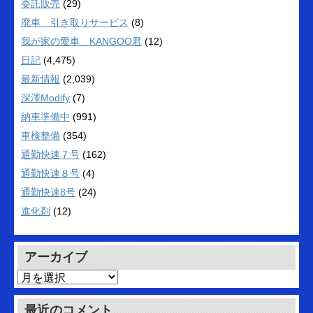
委託販売
(29)
廃車 引き取りサービス
(8)
我が家の愛車 KANGOO君
(12)
日記
(4,475)
最新情報
(2,039)
深澤Modify
(7)
納車準備中
(991)
車検整備
(354)
通勤快速７号
(162)
通勤快速８号
(4)
通勤快速8号
(24)
進化剤
(12)
アーカイブ
ア
ー
カ
最近のコメント