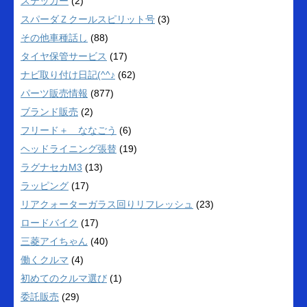
ステッカー
(2)
スパーダＺクールスピリット号
(3)
その他車種話し
(88)
タイヤ保管サービス
(17)
ナビ取り付け日記(^^♪
(62)
パーツ販売情報
(877)
ブランド販売
(2)
フリード＋ ななごう
(6)
ヘッドライニング張替
(19)
ラグナセカM3
(13)
ラッピング
(17)
リアクォーターガラス回りリフレッシュ
(23)
ロードバイク
(17)
三菱アイちゃん
(40)
働くクルマ
(4)
初めてのクルマ選び
(1)
委託販売
(29)