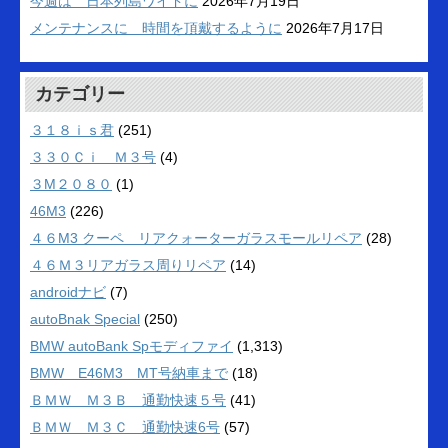
今週は 日本列島ワイドに
2026年7月19日
メンテナンスに 時間を頂戴するように
2026年7月17日
カテゴリー
３１８ｉｓ君
(251)
３３０Ｃｉ Ｍ３号
(4)
３M２０８０
(1)
46M3
(226)
４６M3 クーペ リアクォーターガラスモールリペア
(28)
４６Ｍ３リアガラス周りリペア
(14)
androidナビ
(7)
autoBnak Special
(250)
BMW autoBank Spモディファイ
(1,313)
BMW E46M3 MT号納車まで
(18)
ＢＭＷ Ｍ３Ｂ 通勤快速５号
(41)
ＢＭＷ Ｍ３Ｃ 通勤快速6号
(57)