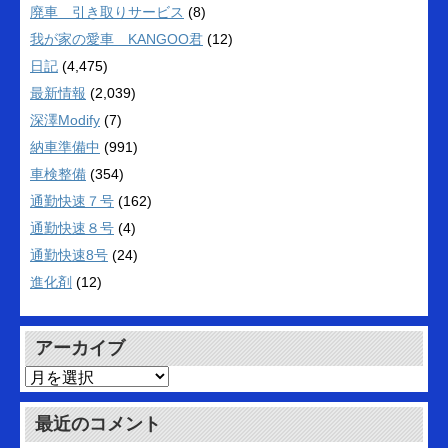
廃車 引き取りサービス
(8)
我が家の愛車 KANGOO君
(12)
日記
(4,475)
最新情報
(2,039)
深澤Modify
(7)
納車準備中
(991)
車検整備
(354)
通勤快速７号
(162)
通勤快速８号
(4)
通勤快速8号
(24)
進化剤
(12)
アーカイブ
ア
ー
カ
最近のコメント
イ