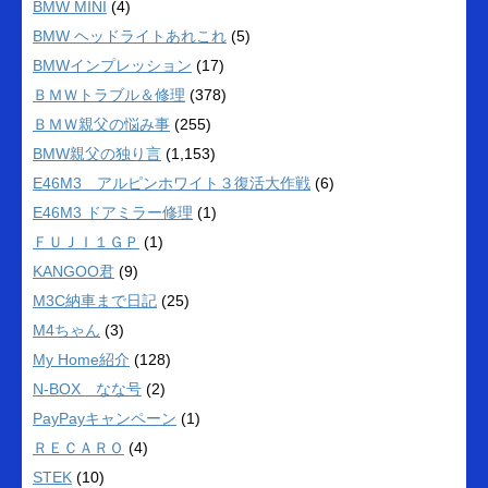
BMW MINI
(4)
BMW ヘッドライトあれこれ
(5)
BMWインプレッション
(17)
ＢＭＷトラブル＆修理
(378)
ＢＭＷ親父の悩み事
(255)
BMW親父の独り言
(1,153)
E46M3 アルピンホワイト３復活大作戦
(6)
E46M3 ドアミラー修理
(1)
ＦＵＪＩ１ＧＰ
(1)
KANGOO君
(9)
M3C納車まで日記
(25)
M4ちゃん
(3)
My Home紹介
(128)
N-BOX なな号
(2)
PayPayキャンペーン
(1)
ＲＥＣＡＲＯ
(4)
STEK
(10)