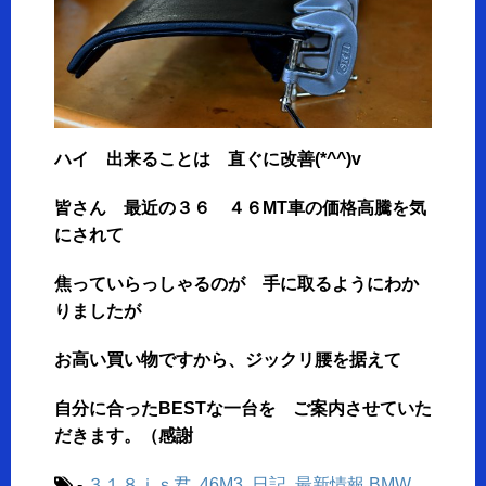
ハイ 出来ることは 直ぐに改善(*^^)v
皆さん 最近の３６ ４６MT車の価格高騰を気
にされて
焦っていらっしゃるのが 手に取るようにわか
りましたが
お高い買い物ですから、ジックリ腰を据えて
自分に合ったBESTな一台を ご案内させていた
だきます。（感謝
-
３１８ｉｓ君
,
46M3
,
日記
,
最新情報
BMW
,