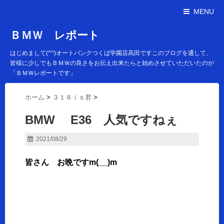
MENU
ＢＭＷ レポート
はじめまして(^^)オートバンクつくば学園店高田ですこのブログを通して、
皆様に少しでもＢＭＷの良さをお伝え出来たらと始めさせていただいたのが
「ＢＭＷレポートです」
ホーム
>
３１８ｉｓ君
>
BMW E36 人気ですねぇ
2021/08/29
皆さん お晩ですm(__)m