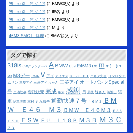
ブ
初 姫路 (*´▽｀*)
に
BMW親父
より
初 姫路 (*´▽｀*)
に
匿名
より
初 姫路 (*´▽｀*)
に
BMW親父
より
初 姫路 (*´▽｀*)
に
M
より
46M3 SMGⅡ 修理
に
BMW親父
より
タグで探す
A
m
318is
BMW
m(__)m
E46M3
E39
650グランクーペ
E91
v
M3デー
アイ
ヨンロクエ
M3
TWIN
アイエス
スーパーＧＴ
ニキタ先生
三菱アイ オートバンクSpecial
ムサン
三菱アイちゃん
三菱アイ
感謝
完成
号
納
委託販売
日
皆さん
土浦陸事
年末
最後
筑波山
ＢＭ
通勤快速７号
車
車検
近況報告
４６Ｍ３
納車準備
Ｗ Ｅ４６ Ｍ３
ＢＭＷ Ｅ４６Ｍ３
Ｅ３６
Ｍ３Ｃ
ＦＳＷ
Ｍ３Ｂ
ＦＵＪＩ１ＧＰ
Ｅ９０
Ｚ３