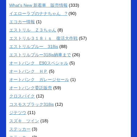
What's New 新着車 販売情報
(333)
イエローラブのナナちゃん ?
(90)
エコカー情報
(1)
エストリル Ｚ３ちゃん
(8)
エストリル３１８ｉｓ 復活大作戦
(57)
エストリルブルー 318is
(88)
エストリルブルー318is納車まで
(26)
オートバンク E90スペシャル
(5)
オートバンク ＨＰ
(5)
オートバンク ガレージセール
(1)
オートバンク委託販売
(59)
クロスバイク
(12)
コスモスブラック318is
(12)
ジテツウ
(11)
スズキ ツイン
(18)
ステッカー
(3)