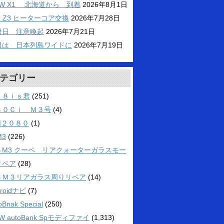
MW X1 北海道から 到着
2026年8月1日
6 Z3 ヒーターコア交換
2026年7月28日
暑日 注意喚起
2026年7月21日
週は 日本列島ワイドに
2026年7月19日
テゴリー
１８ｉｓ君
(251)
３０Ｃｉ Ｍ３号
(4)
M２０８０
(1)
M3
(226)
６M3 クーペ リアクォーターガラスモー
リペア
(28)
６Ｍ３リアガラス周りリペア
(14)
droidナビ
(7)
oBnak Special
(250)
W autoBank Spモディファイ
(1,313)