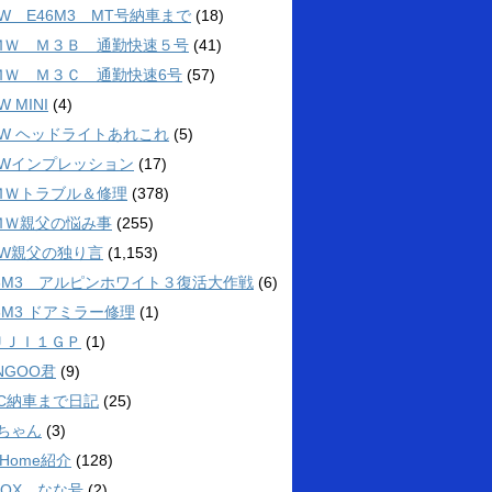
W E46M3 MT号納車まで
(18)
ＭＷ Ｍ３Ｂ 通勤快速５号
(41)
ＭＷ Ｍ３Ｃ 通勤快速6号
(57)
W MINI
(4)
MW ヘッドライトあれこれ
(5)
MWインプレッション
(17)
ＭＷトラブル＆修理
(378)
ＭＷ親父の悩み事
(255)
MW親父の独り言
(1,153)
46M3 アルピンホワイト３復活大作戦
(6)
6M3 ドアミラー修理
(1)
ＵＪＩ１ＧＰ
(1)
NGOO君
(9)
3C納車まで日記
(25)
4ちゃん
(3)
 Home紹介
(128)
BOX なな号
(2)