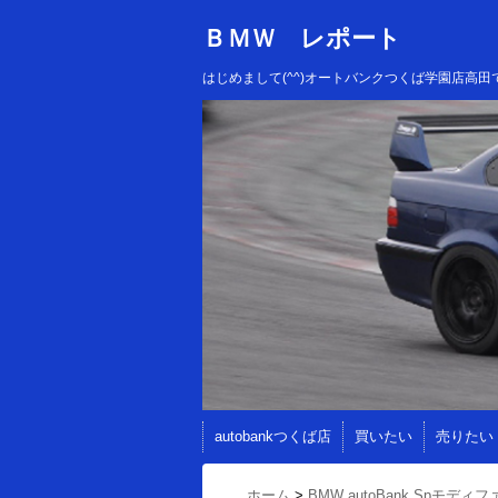
ＢＭＷ レポート
はじめまして(^^)オートバンクつくば学園店
autobankつくば店
買いたい
売りたい
ホーム
>
BMW autoBank Spモディフ