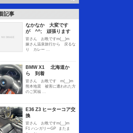
着記事
なかなか 大変です
が ^^; 頑張ります
皆さん お晩ですm(__)m
嫁さん温泉旅行から 戻るな
り カレー …
BMW X1 北海道か
ら 到着
皆さん お晩です m(__)m
熊本地震 被害に遭われた方
のご冥福 …
E36 Z3 ヒーターコア交
換
皆さん お晩ですm(__)m
F1 ハンガリーGP またま