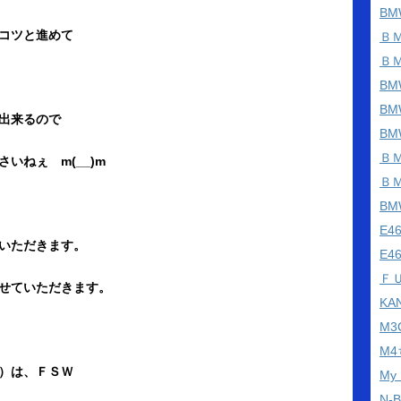
BM
コツと進めて
Ｂ
Ｂ
BM
B
出来るので
B
Ｂ
いねぇ m(__)m
Ｂ
B
E
いただきます。
E4
Ｆ
せていただきます。
KA
M
M
日）は、ＦＳＷ
My
N-