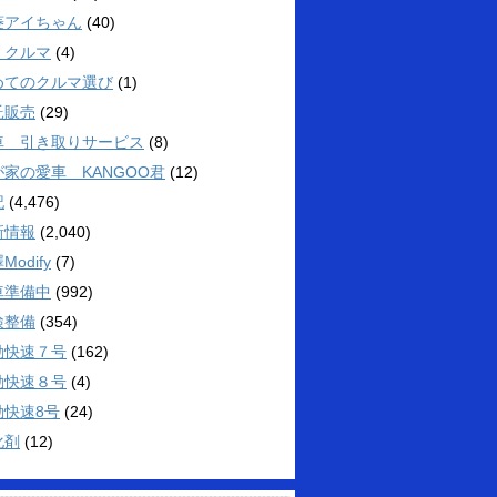
菱アイちゃん
(40)
くクルマ
(4)
めてのクルマ選び
(1)
託販売
(29)
車 引き取りサービス
(8)
が家の愛車 KANGOO君
(12)
記
(4,476)
新情報
(2,040)
Modify
(7)
車準備中
(992)
検整備
(354)
勤快速７号
(162)
勤快速８号
(4)
勤快速8号
(24)
化剤
(12)