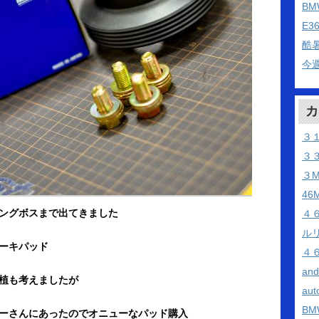
B
E3
酷
今
カ
３
３
３
46
ングボスまで出てきました
４
ル
ーキパッド
４
an
植も考えましたが
aut
BM
ーさんにあったのでオニューなパッド購入