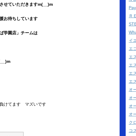
せていただきますm(__)m
Pa
Ｒ
援お待ちしています
ST
Wh
ば学園店」チームは
イ
エ
エ
_)m
エ
エス
エス
オ
オ
負けてます マズいです
オ
オ
ク
コス