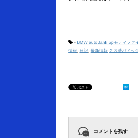
-
BMW autoBank Spモディファ
情報
,
日記
,
最新情報
２３番パドッ
コメントを残す