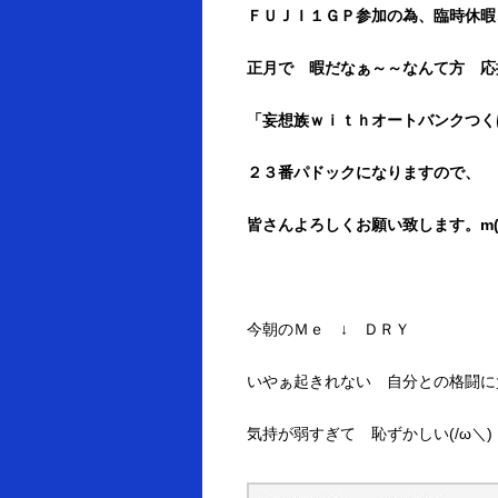
ＦＵＪＩ１ＧＰ参加の為、臨時休暇さ
正月で 暇だなぁ～～なんて方 応
「妄想族ｗｉｔｈオートバンクつく
２３番パドックになりますので、
皆さんよろしくお願い致します。m(_
今朝のＭｅ ↓ ＤＲＹ
いやぁ起きれない 自分との格闘に
気持が弱すぎて 恥ずかしい(/ω＼)