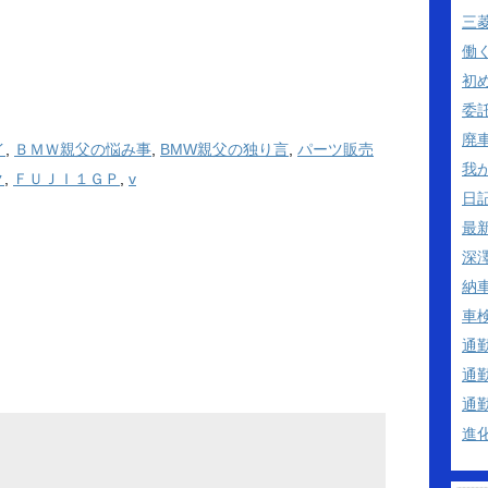
三
働
初
委
廃
イ
,
ＢＭＷ親父の悩み事
,
BMW親父の独り言
,
パーツ販売
我
ク
,
ＦＵＪＩ１ＧＰ
,
v
日
最
深澤
納
車
通
通
通
進