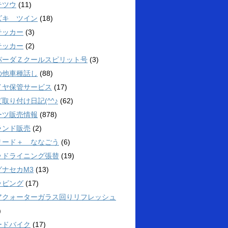
テツウ
(11)
ズキ ツイン
(18)
テッカー
(3)
テッカー
(2)
パーダＺクールスピリット号
(3)
の他車種話し
(88)
イヤ保管サービス
(17)
取り付け日記(^^♪
(62)
ーツ販売情報
(878)
ランド販売
(2)
リード＋ ななごう
(6)
ッドライニング張替
(19)
グナセカM3
(13)
ッピング
(17)
アクォーターガラス回りリフレッシュ
)
ードバイク
(17)