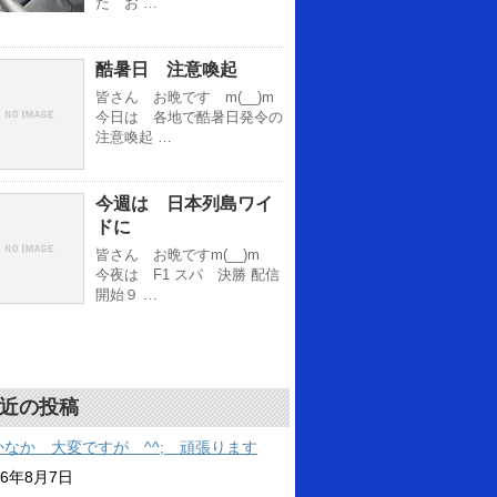
た お …
酷暑日 注意喚起
皆さん お晩です m(__)m
今日は 各地で酷暑日発令の
注意喚起 …
今週は 日本列島ワイ
ドに
皆さん お晩ですm(__)m
今夜は F1 スパ 決勝 配信
開始９ …
近の投稿
かなか 大変ですが ^^; 頑張ります
26年8月7日