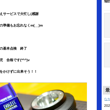
えサービスで大忙し(感謝
準備もお忘れなくm(__)m
の基本点検 終了
合格です(*^^)v
をかけずに出来そう！！
最
な
20