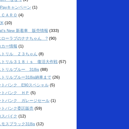
yPayキャンペーン
(1)
ＥＣＡＲＯ
(4)
EK
(10)
at's New 新着車 販売情報
(333)
エローラブのナナちゃん ?
(90)
コカー情報
(1)
ストリル Ｚ３ちゃん
(8)
ストリル３１８ｉｓ 復活大作戦
(57)
トリルブルー 318is
(88)
トリルブルー318is納車まで
(26)
ートバンク E90スペシャル
(5)
ートバンク ＨＰ
(5)
ートバンク ガレージセール
(1)
ートバンク委託販売
(59)
ロスバイク
(12)
モスブラック318is
(12)