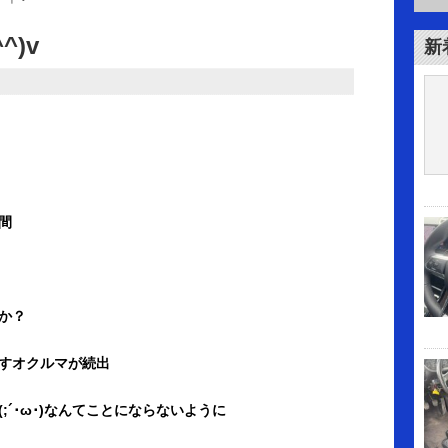
^)v
新
間
か？
すオクルマが続出
´･ω･)なんてことにならないように