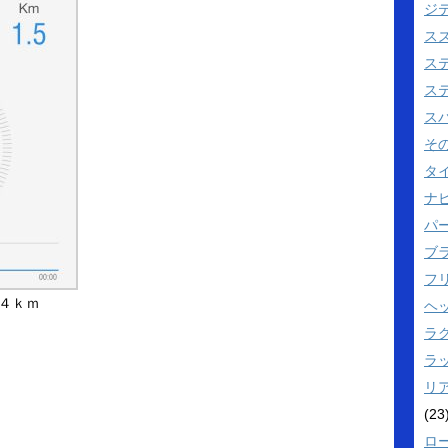
ジ
ス
ス
ス
ス
そ
タ
ナビ
パ
ブ
フ
４ｋｍ
ヘ
ラ
ラ
リ
(23
ロ