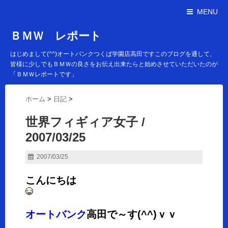
MENU
ＢＭＷ レポート
はじめまして(^^)オートバンクつくば学園店高田ですこのブログを通して、
皆様に少しでもＢＭＷの良さをお伝え出来たらと始めさせていただいたのが
「ＢＭＷレポートです」
ホーム
>
日記
>
世界フィギィア女子 /
2007/03/25
2007/03/25
こんにちは
オートバンク
高田で～す(^^)ｖｖ