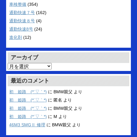
車検整備
(354)
通勤快速７号
(162)
通勤快速８号
(4)
通勤快速8号
(24)
進化剤
(12)
アーカイブ
ア
ー
カ
最近のコメント
イ
ブ
初 姫路 (*´▽｀*)
に
BMW親父
より
初 姫路 (*´▽｀*)
に
匿名
より
初 姫路 (*´▽｀*)
に
BMW親父
より
初 姫路 (*´▽｀*)
に
M
より
46M3 SMGⅡ 修理
に
BMW親父
より