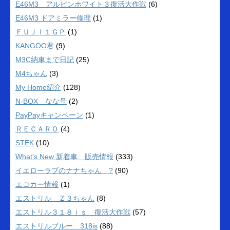
E46M3 アルピンホワイト３復活大作戦
(6)
E46M3 ドアミラー修理
(1)
ＦＵＪＩ１ＧＰ
(1)
KANGOO君
(9)
M3C納車まで日記
(25)
M4ちゃん
(3)
My Home紹介
(128)
N-BOX なな号
(2)
PayPayキャンペーン
(1)
ＲＥＣＡＲＯ
(4)
STEK
(10)
What's New 新着車 販売情報
(333)
イエローラブのナナちゃん ?
(90)
エコカー情報
(1)
エストリル Ｚ３ちゃん
(8)
エストリル３１８ｉｓ 復活大作戦
(57)
エストリルブルー 318is
(88)