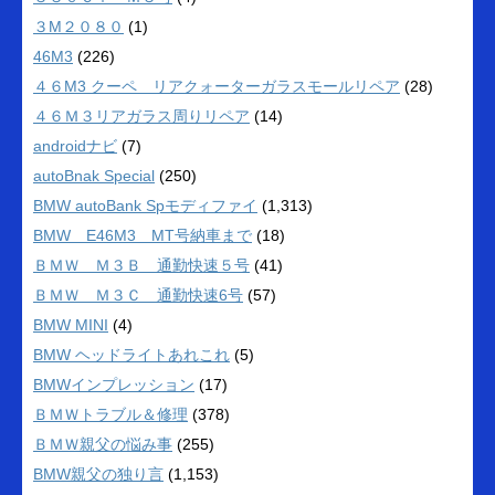
３M２０８０
(1)
46M3
(226)
４６M3 クーペ リアクォーターガラスモールリペア
(28)
４６Ｍ３リアガラス周りリペア
(14)
androidナビ
(7)
autoBnak Special
(250)
BMW autoBank Spモディファイ
(1,313)
BMW E46M3 MT号納車まで
(18)
ＢＭＷ Ｍ３Ｂ 通勤快速５号
(41)
ＢＭＷ Ｍ３Ｃ 通勤快速6号
(57)
BMW MINI
(4)
BMW ヘッドライトあれこれ
(5)
BMWインプレッション
(17)
ＢＭＷトラブル＆修理
(378)
ＢＭＷ親父の悩み事
(255)
BMW親父の独り言
(1,153)