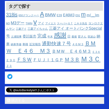
タグで探す
A
m
318is
BMW
m(__)m
E46M3
E39
650グランクーペ
E91
v
M3デー
アイ
ヨンロクエ
M3
TWIN
アイエス
スーパーＧＴ
ニキタ先生
三菱アイ オートバンクSpecial
ムサン
三菱アイちゃん
三菱アイ
感謝
完成
号
納
委託販売
日
皆さん
土浦陸事
年末
最後
筑波山
ＢＭ
通勤快速７号
車
車検
近況報告
４６Ｍ３
納車準備
Ｗ Ｅ４６ Ｍ３
ＢＭＷ Ｅ４６Ｍ３
Ｅ３６
Ｍ３Ｃ
ＦＳＷ
Ｍ３Ｂ
ＦＵＪＩ１ＧＰ
Ｅ９０
Ｚ３
Twitter
購読する