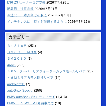
E36 Z3 ヒーターコア交換
2026年7月28日
酷暑日 注意喚起
2026年7月21日
今週は 日本列島ワイドに
2026年7月19日
メンテナンスに 時間を頂戴するように
2026年7月17日
カテゴリー
３１８ｉｓ君
(251)
３３０Ｃｉ Ｍ３号
(4)
３M２０８０
(1)
46M3
(226)
４６M3 クーペ リアクォーターガラスモールリペア
(28)
４６Ｍ３リアガラス周りリペア
(14)
androidナビ
(7)
autoBnak Special
(250)
BMW autoBank Spモディファイ
(1,313)
BMW E46M3 MT号納車まで
(18)