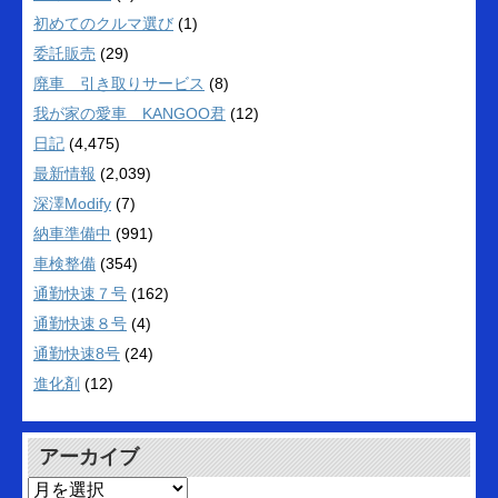
初めてのクルマ選び
(1)
委託販売
(29)
廃車 引き取りサービス
(8)
我が家の愛車 KANGOO君
(12)
日記
(4,475)
最新情報
(2,039)
深澤Modify
(7)
納車準備中
(991)
車検整備
(354)
通勤快速７号
(162)
通勤快速８号
(4)
通勤快速8号
(24)
進化剤
(12)
アーカイブ
ア