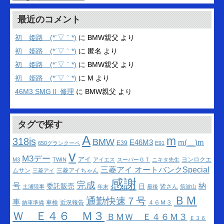
ー
カ
最近のコメント
イ
ブ
初 姫路 (*´▽｀*)
に
BMW親父
より
初 姫路 (*´▽｀*)
に
匿名
より
初 姫路 (*´▽｀*)
に
BMW親父
より
初 姫路 (*´▽｀*)
に
M
より
46M3 SMGⅡ 修理
に
BMW親父
より
タグで探す
A
m
318is
BMW
m(__)m
E46M3
E39
650グランクーペ
E91
v
M3デー
アイ
ヨンロクエ
M3
TWIN
アイエス
スーパーＧＴ
ニキタ先生
三菱アイ オートバンクSpecial
ムサン
三菱アイちゃん
三菱アイ
感謝
完成
号
納
委託販売
日
皆さん
土浦陸事
年末
最後
筑波山
ＢＭ
通勤快速７号
車
車検
近況報告
４６Ｍ３
納車準備
Ｗ Ｅ４６ Ｍ３
ＢＭＷ Ｅ４６Ｍ３
Ｅ３６