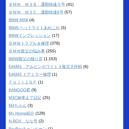
ＢＭＷ Ｍ３Ｂ 通勤快速５号
(41)
ＢＭＷ Ｍ３Ｃ 通勤快速6号
(57)
BMW MINI
(4)
BMW ヘッドライトあれこれ
(5)
BMWインプレッション
(17)
ＢＭＷトラブル＆修理
(378)
ＢＭＷ親父の悩み事
(255)
BMW親父の独り言
(1,153)
E46M3 アルピンホワイト３復活大作戦
(6)
E46M3 ドアミラー修理
(1)
ＦＵＪＩ１ＧＰ
(1)
KANGOO君
(9)
M3C納車まで日記
(25)
M4ちゃん
(3)
My Home紹介
(128)
N-BOX なな号
(2)
PayPayキャンペーン
(1)