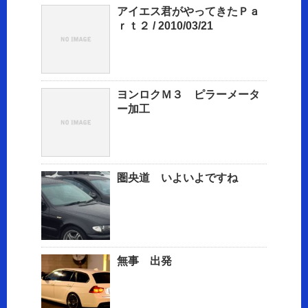
アイエス君がやってきたＰａ
ｒｔ２ / 2010/03/21
ヨンロクＭ３ ピラーメータ
ー加工
圏央道 いよいよですね
無事 出発