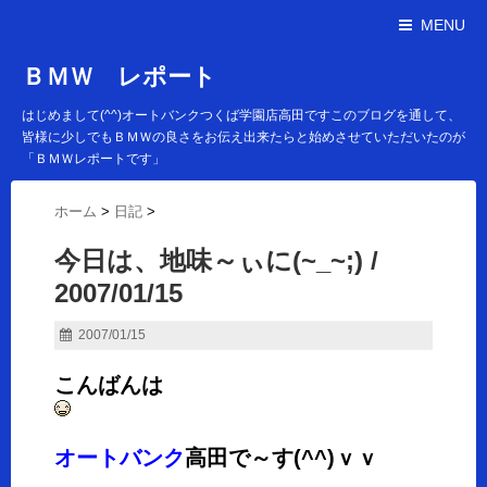
MENU
ＢＭＷ レポート
はじめまして(^^)オートバンクつくば学園店高田ですこのブログを通して、
皆様に少しでもＢＭＷの良さをお伝え出来たらと始めさせていただいたのが
「ＢＭＷレポートです」
ホーム
>
日記
>
今日は、地味～ぃに(~_~;) /
2007/01/15
2007/01/15
こんばんは
オートバンク
高田で～す(^^)ｖｖ