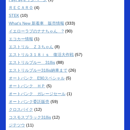
ＲＥＣＡＲＯ
(4)
STEK
(10)
What's New 新着車 販売情報
(333)
イエローラブのナナちゃん ?
(90)
エコカー情報
(1)
エストリル Ｚ３ちゃん
(8)
エストリル３１８ｉｓ 復活大作戦
(57)
エストリルブルー 318is
(88)
エストリルブルー318is納車まで
(26)
オートバンク E90スペシャル
(5)
オートバンク ＨＰ
(5)
オートバンク ガレージセール
(1)
オートバンク委託販売
(59)
クロスバイク
(12)
コスモスブラック318is
(12)
ジテツウ
(11)