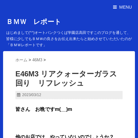
MENU
ＢＭＷ レポート
はじめまして(^^)オートバンクつくば学園店高田ですこのブログを通して、
皆様に少しでもＢＭＷの良さをお伝え出来たらと始めさせていただいたのが
「ＢＭＷレポートです」
ホーム
>
46M3
>
E46M3 リアクォーターガラス
回り リフレッシュ
2023/03/12
皆さん お晩ですm(__)m
他のお店では やっていないのでしょうか？