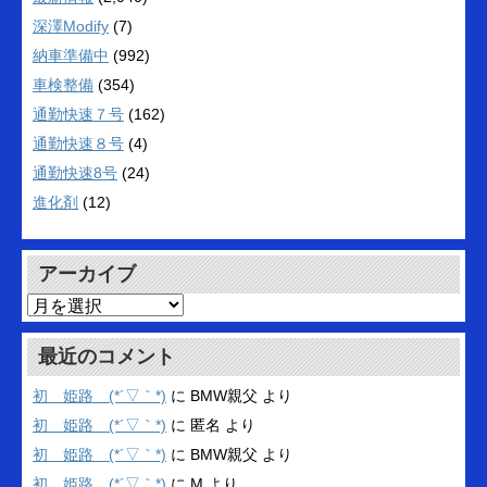
深澤Modify
(7)
納車準備中
(992)
車検整備
(354)
通勤快速７号
(162)
通勤快速８号
(4)
通勤快速8号
(24)
進化剤
(12)
アーカイブ
ア
ー
カ
最近のコメント
イ
ブ
初 姫路 (*´▽｀*)
に
BMW親父
より
初 姫路 (*´▽｀*)
に
匿名
より
初 姫路 (*´▽｀*)
に
BMW親父
より
初 姫路 (*´▽｀*)
に
M
より