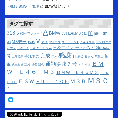
46M3 SMGⅡ 修理
に
BMW親父
より
タグで探す
A
m
318is
BMW
m(__)m
E46M3
E39
650グランクーペ
E91
v
M3デー
アイ
ヨンロクエ
M3
TWIN
アイエス
スーパーＧＴ
ニキタ先生
三菱アイ オートバンクSpecial
ムサン
三菱アイちゃん
三菱アイ
感謝
完成
号
納
委託販売
日
皆さん
土浦陸事
年末
最後
筑波山
ＢＭ
通勤快速７号
車
車検
近況報告
４６Ｍ３
納車準備
Ｗ Ｅ４６ Ｍ３
ＢＭＷ Ｅ４６Ｍ３
Ｅ３６
Ｍ３Ｃ
ＦＳＷ
Ｍ３Ｂ
ＦＵＪＩ１ＧＰ
Ｅ９０
Ｚ３
Twitter