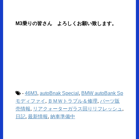
M3乗りの皆さん よろしくお願い致します。
-
46M3
,
autoBnak Special
,
BMW autoBank Sp
モディファイ
,
ＢＭＷトラブル＆修理
,
パーツ販
売情報
,
リアクォーターガラス回りリフレッシュ
,
日記
,
最新情報
,
納車準備中