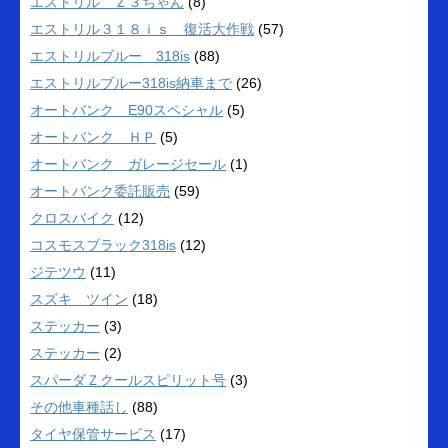
エストリル Ｚ３ちゃん
(8)
エストリル３１８ｉｓ 復活大作戦
(57)
エストリルブルー 318is
(88)
エストリルブルー318is納車まで
(26)
オートバンク E90スペシャル
(5)
オートバンク ＨＰ
(5)
オートバンク ガレージセール
(1)
オートバンク委託販売
(59)
クロスバイク
(12)
コスモスブラック318is
(12)
ジテツウ
(11)
スズキ ツイン
(18)
ステッカー
(3)
ステッカー
(2)
スパーダＺクールスピリット号
(3)
その他車種話し
(88)
タイヤ保管サービス
(17)