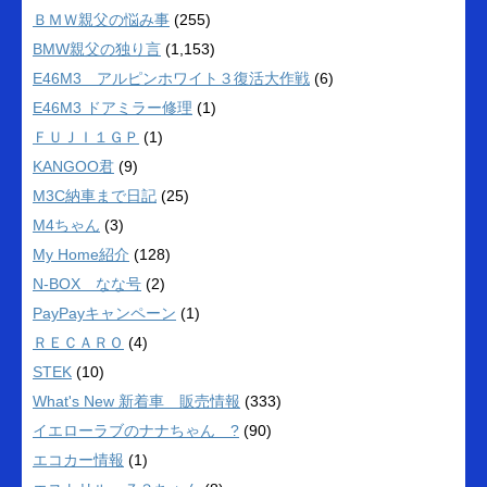
ＢＭＷ親父の悩み事
(255)
BMW親父の独り言
(1,153)
E46M3 アルピンホワイト３復活大作戦
(6)
E46M3 ドアミラー修理
(1)
ＦＵＪＩ１ＧＰ
(1)
KANGOO君
(9)
M3C納車まで日記
(25)
M4ちゃん
(3)
My Home紹介
(128)
N-BOX なな号
(2)
PayPayキャンペーン
(1)
ＲＥＣＡＲＯ
(4)
STEK
(10)
What's New 新着車 販売情報
(333)
イエローラブのナナちゃん ?
(90)
エコカー情報
(1)