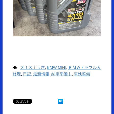
-
３１８ｉｓ君
,
BMW MINI
,
ＢＭＷトラブル＆
修理
,
日記
,
最新情報
,
納車準備中
,
車検整備