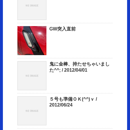
GW突入直前
鬼に金棒、持たせちゃいまし
た^^; / 2012/04/01
５号も準備ＯＫ(^^)ｖ /
2012/06/24