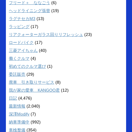
フリード＋ ななごう
(6)
ヘッドライニング張替
(19)
ラグナセカM3
(13)
ラッピング
(17)
リアクォーターガラス回りリフレッシュ
(23)
ロードバイク
(17)
三菱アイちゃん
(40)
働くクルマ
(4)
初めてのクルマ選び
(1)
委託販売
(29)
廃車 引き取りサービス
(8)
我が家の愛車 KANGOO君
(12)
日記
(4,476)
最新情報
(2,040)
深澤Modify
(7)
納車準備中
(992)
車検整備
(354)