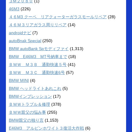
３M２０８０
(1)
46M3
(226)
４６M3 クーペ リアクォーターガラスモールリペア
(28)
４６Ｍ３リアガラス周りリペア
(14)
androidナビ
(7)
autoBnak Special
(250)
BMW autoBank Spモディファイ
(1,313)
BMW E46M3 MT号納車まで
(18)
ＢＭＷ Ｍ３Ｂ 通勤快速５号
(41)
ＢＭＷ Ｍ３Ｃ 通勤快速6号
(57)
BMW MINI
(4)
BMW ヘッドライトあれこれ
(5)
BMWインプレッション
(17)
ＢＭＷトラブル＆修理
(378)
ＢＭＷ親父の悩み事
(255)
BMW親父の独り言
(1,153)
E46M3 アルピンホワイト３復活大作戦
(6)