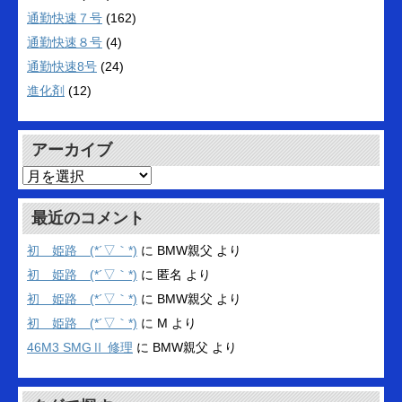
通勤快速７号
(162)
通勤快速８号
(4)
通勤快速8号
(24)
進化剤
(12)
アーカイブ
ア
ー
カ
最近のコメント
イ
ブ
初 姫路 (*´▽｀*)
に
BMW親父
より
初 姫路 (*´▽｀*)
に
匿名
より
初 姫路 (*´▽｀*)
に
BMW親父
より
初 姫路 (*´▽｀*)
に
M
より
46M3 SMGⅡ 修理
に
BMW親父
より