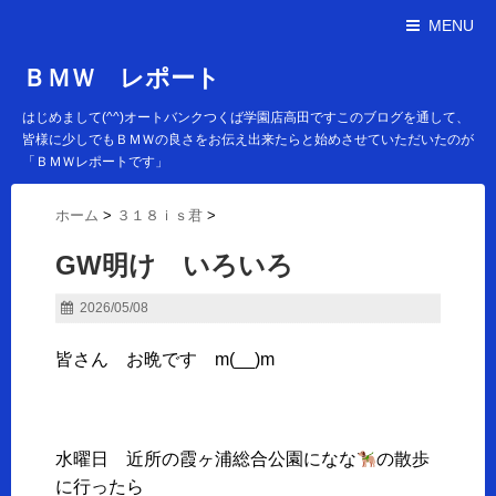
MENU
ＢＭＷ レポート
はじめまして(^^)オートバンクつくば学園店高田ですこのブログを通して、
皆様に少しでもＢＭＷの良さをお伝え出来たらと始めさせていただいたのが
「ＢＭＷレポートです」
ホーム
>
３１８ｉｓ君
>
GW明け いろいろ
2026/05/08
皆さん お晩です m(__)m
水曜日 近所の霞ヶ浦総合公園になな
の散歩
に行ったら