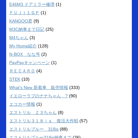
E46M3 ドアミラー修理
(1)
ＦＵＪＩ１ＧＰ
(1)
KANGOO君
(9)
M3C納車まで日記
(25)
M4ちゃん
(3)
My Home紹介
(128)
N-BOX なな号
(2)
PayPayキャンペーン
(1)
ＲＥＣＡＲＯ
(4)
STEK
(10)
What's New 新着車 販売情報
(333)
イエローラブのナナちゃん ?
(90)
エコカー情報
(1)
エストリル Ｚ３ちゃん
(8)
エストリル３１８ｉｓ 復活大作戦
(57)
エストリルブルー 318is
(88)
エストリルブルー318is納車まで
(26)