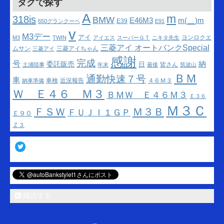
タグで探す
A
m
318is
BMW
m(__)m
E46M3
E39
650グランクーペ
E91
v
M3デー
アイ
ヨンロクエ
M3
TWIN
アイエス
スーパーＧＴ
ニキタ先生
三菱アイ オートバンクSpecial
ムサン
三菱アイちゃん
三菱アイ
感謝
完成
号
納
委託販売
日
皆さん
土浦陸事
年末
最後
筑波山
ＢＭ
通勤快速７号
車
車検
近況報告
４６Ｍ３
納車準備
Ｗ Ｅ４６ Ｍ３
ＢＭＷ Ｅ４６Ｍ３
Ｅ３６
Ｍ３Ｃ
ＦＳＷ
Ｍ３Ｂ
ＦＵＪＩ１ＧＰ
Ｅ９０
Ｚ３
Twitter
購読する