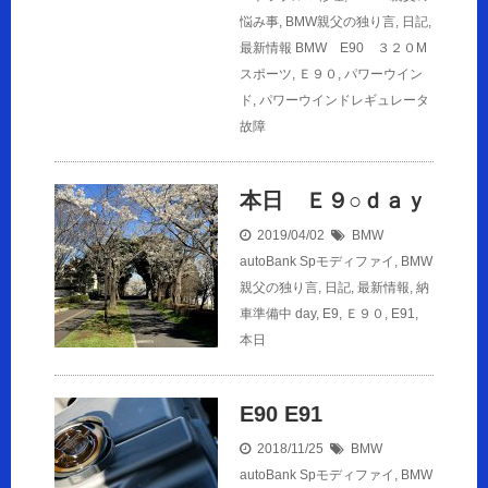
悩み事
,
BMW親父の独り言
,
日記
,
最新情報
BMW E90 ３２０M
スポーツ
,
Ｅ９０
,
パワーウイン
ド
,
パワーウインドレギュレータ
故障
本日 Ｅ９○ｄａｙ
2019/04/02
BMW
autoBank Spモディファイ
,
BMW
親父の独り言
,
日記
,
最新情報
,
納
車準備中
day
,
E9
,
Ｅ９０
,
E91
,
本日
E90 E91
2018/11/25
BMW
autoBank Spモディファイ
,
BMW