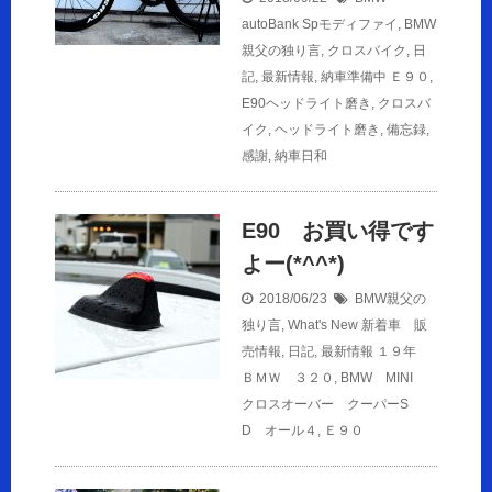
autoBank Spモディファイ
,
BMW
親父の独り言
,
クロスバイク
,
日
記
,
最新情報
,
納車準備中
Ｅ９０
,
E90ヘッドライト磨き
,
クロスバ
イク
,
ヘッドライト磨き
,
備忘録
,
感謝
,
納車日和
E90 お買い得です
よー(*^^*)
2018/06/23
BMW親父の
独り言
,
What's New 新着車 販
売情報
,
日記
,
最新情報
１９年
ＢＭＷ ３２０
,
BMW MINI
クロスオーバー クーパーS
D オール４
,
Ｅ９０