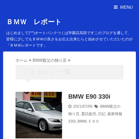
MENU
ＢＭＷ レポート
はじめまして(^^)オートバンクつくば学園店高田ですこのブログを通して、
皆様に少しでもＢＭＷの良さをお伝え出来たらと始めさせていただいたのが
「ＢＭＷレポートです」
ホーム
>
BMW親父の独り言
>
「 Ｅ９０ 」 一覧
BMW E90 330i
2021/07/09
BMW親父の
独り言
,
委託販売
,
日記
,
最新情報
330i
,
BMW
,
Ｅ９０