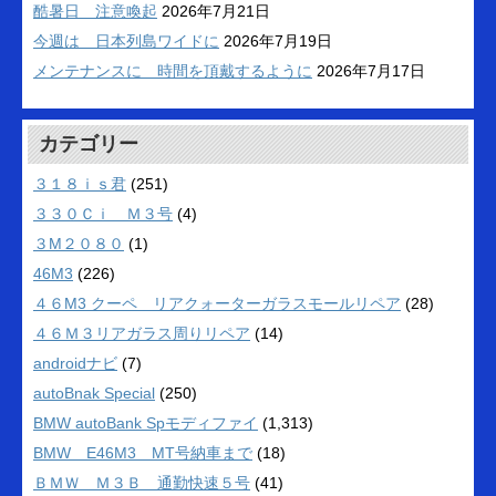
酷暑日 注意喚起
2026年7月21日
今週は 日本列島ワイドに
2026年7月19日
メンテナンスに 時間を頂戴するように
2026年7月17日
カテゴリー
３１８ｉｓ君
(251)
３３０Ｃｉ Ｍ３号
(4)
３M２０８０
(1)
46M3
(226)
４６M3 クーペ リアクォーターガラスモールリペア
(28)
４６Ｍ３リアガラス周りリペア
(14)
androidナビ
(7)
autoBnak Special
(250)
BMW autoBank Spモディファイ
(1,313)
BMW E46M3 MT号納車まで
(18)
ＢＭＷ Ｍ３Ｂ 通勤快速５号
(41)