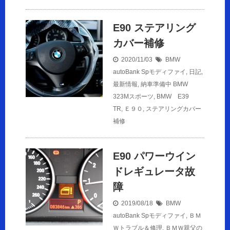
E90 ステアリング
カバー補修
2020/11/03
BMW
autoBank Spモディファイ
,
日記
,
最新情報
,
納車準備中
BMW
323Mスポーツ
,
BMW E39
TR
,
Ｅ９０
,
ステアリングカバー
補修
E90 パワーウイン
ドレギュレータ故
障
2019/08/18
BMW
autoBank Spモディファイ
,
ＢＭ
Ｗトラブル＆修理
,
ＢＭＷ親父の