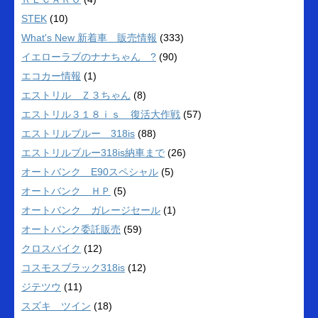
STEK
(10)
What's New 新着車 販売情報
(333)
イエローラブのナナちゃん ?
(90)
エコカー情報
(1)
エストリル Ｚ３ちゃん
(8)
エストリル３１８ｉｓ 復活大作戦
(57)
エストリルブルー 318is
(88)
エストリルブルー318is納車まで
(26)
オートバンク E90スペシャル
(5)
オートバンク ＨＰ
(5)
オートバンク ガレージセール
(1)
オートバンク委託販売
(59)
クロスバイク
(12)
コスモスブラック318is
(12)
ジテツウ
(11)
スズキ ツイン
(18)