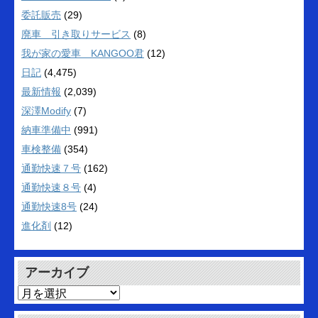
委託販売
(29)
廃車 引き取りサービス
(8)
我が家の愛車 KANGOO君
(12)
日記
(4,475)
最新情報
(2,039)
深澤Modify
(7)
納車準備中
(991)
車検整備
(354)
通勤快速７号
(162)
通勤快速８号
(4)
通勤快速8号
(24)
進化剤
(12)
アーカイブ
ア
ー