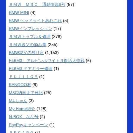
ＢＭＷ Ｍ３Ｃ 通勤快速6号
(57)
BMW MINI
(4)
BMW ヘッドライトあれこれ
(5)
BMWインプレッション
(17)
ＢＭＷトラブル＆修理
(378)
ＢＭＷ親父の悩み事
(255)
BMW親父の独り言
(1,153)
E46M3 アルピンホワイト３復活大作戦
(6)
E46M3 ドアミラー修理
(1)
ＦＵＪＩ１ＧＰ
(1)
KANGOO君
(9)
M3C納車まで日記
(25)
M4ちゃん
(3)
My Home紹介
(128)
N-BOX なな号
(2)
PayPayキャンペーン
(1)
ＲＥＣＡＲＯ
(4)