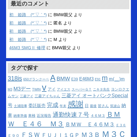
カ
最近のコメント
イ
ブ
初 姫路 (*´▽｀*)
に
BMW親父
より
初 姫路 (*´▽｀*)
に
匿名
より
初 姫路 (*´▽｀*)
に
BMW親父
より
初 姫路 (*´▽｀*)
に
M
より
46M3 SMGⅡ 修理
に
BMW親父
より
タグで探す
A
m
318is
BMW
m(__)m
E46M3
E39
650グランクーペ
E91
v
M3デー
アイ
ヨンロクエ
M3
TWIN
アイエス
スーパーＧＴ
ニキタ先生
三菱アイ オートバンクSpecial
ムサン
三菱アイちゃん
三菱アイ
感謝
完成
号
納
委託販売
日
皆さん
土浦陸事
年末
最後
筑波山
ＢＭ
通勤快速７号
車
車検
近況報告
４６Ｍ３
納車準備
Ｗ Ｅ４６ Ｍ３
ＢＭＷ Ｅ４６Ｍ３
Ｅ３６
Ｍ３Ｃ
ＦＳＷ
Ｍ３Ｂ
ＦＵＪＩ１ＧＰ
Ｅ９０