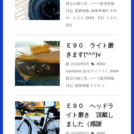
親父の独り言
,
パーツ販売情報
,
日記
,
最新情報
,
納車準備中
ＢＭ
Ｗ Ｅ９０
,
BMW E91
,
Ｅ９０
,
E91
Ｅ９０ ライト磨
きます(*^^)v
2018/09/25
BMW
autoBank Spモディファイ
,
BMW
親父の独り言
,
パーツ販売情報
,
日記
,
最新情報
Ｅ９０
,
v
Ｅ９０ ヘッドラ
イト磨き 頂戴し
ました（感謝
2018/09/22
BMW