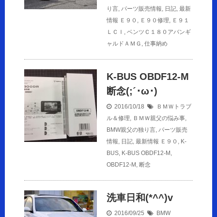
り言
,
パーツ販売情報
,
日記
,
最新
情報
Ｅ９０
,
Ｅ９０修理
,
Ｅ９１
ＬＣＩ
,
ベンツＣ１８０アバンギ
ャルドＡＭＧ
,
仕事納め
K-BUS OBDF12-M
断念(;´･ω･)
2016/10/18
ＢＭＷトラブ
ル＆修理
,
ＢＭＷ親父の悩み事
,
BMW親父の独り言
,
パーツ販売
情報
,
日記
,
最新情報
Ｅ９０
,
K-
BUS
,
K-BUS OBDF12-M
,
OBDF12-M
,
断念
洗車日和(*^^)v
2016/09/25
BMW