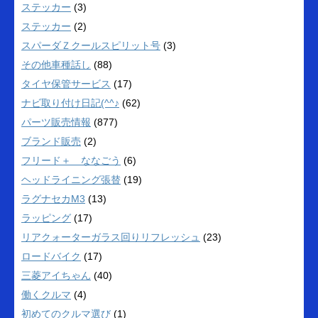
ステッカー
(3)
ステッカー
(2)
スパーダＺクールスピリット号
(3)
その他車種話し
(88)
タイヤ保管サービス
(17)
ナビ取り付け日記(^^♪
(62)
パーツ販売情報
(877)
ブランド販売
(2)
フリード＋ ななごう
(6)
ヘッドライニング張替
(19)
ラグナセカM3
(13)
ラッピング
(17)
リアクォーターガラス回りリフレッシュ
(23)
ロードバイク
(17)
三菱アイちゃん
(40)
働くクルマ
(4)
初めてのクルマ選び
(1)