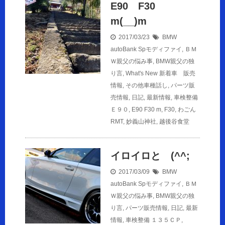
E90 F30
m(__)m
2017/03/23
BMW
autoBank Spモディファイ
,
ＢＭ
Ｗ親父の悩み事
,
BMW親父の独
り言
,
What's New 新着車 販売
情報
,
その他車種話し
,
パーツ販
売情報
,
日記
,
最新情報
,
車検整備
Ｅ９０
,
E90 F30 m
,
F30
,
わごん
RMT
,
妙義山神社
,
越後谷食堂
イロイロと (^^;
2017/03/09
BMW
autoBank Spモディファイ
,
ＢＭ
Ｗ親父の悩み事
,
BMW親父の独
り言
,
パーツ販売情報
,
日記
,
最新
情報
,
車検整備
１３５ＣＰ
,