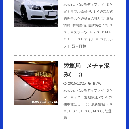
autoBank Spモディファイ
,
ＢＭ
Ｗトラブル＆修理
,
ＢＭＷ親父の
悩み事
,
BMW親父の独り言
,
最新
情報
,
車検整備
,
通勤快速７号
３
２５Ｍスポーツ
,
Ｅ９０
,
ＯＭＥ
ＧＡ ＬＳＤオイル
,
v
,
パドルシ
フト
,
洗車日和
陸運局 メチャ混
み(-_-;)
2015/12/25
BMW
autoBank Spモディファイ
,
ＢＭ
Ｗ Ｍ３Ｃ 通勤快速6号
,
その
他車種話し
,
日記
,
最新情報
Ｅ６
０
,
Ｅ６１
,
Ｅ９０
,
Ｍ３Ｃ
,
陸運
局