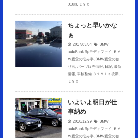
318is
,
Ｅ９０
ちょっと早いかな
ぁ
2017/03/04
BMW
autoBank Spモディファイ
,
ＢＭ
Ｗ親父の悩み事
,
BMW親父の独
り言
,
パーツ販売情報
,
日記
,
最新
情報
,
車検整備
３１８ｉｓ後期
,
Ｅ９０
いよいよ明日が仕
事納め
2016/12/29
BMW
autoBank Spモディファイ
,
ＢＭ
Ｗ親父の悩み事
,
BMW親父の独