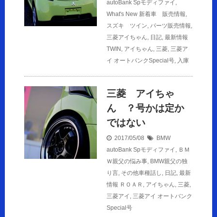
autoBank Spモディファイ
,
What's New 新着車 販売情報
,
スズキ ツイン
,
パーツ販売情報
,
三菱アイちゃん
,
日記
,
最新情報
TWIN
,
アイちゃん
,
三菱
,
三菱ア
イ オートバンクSpecial号
,
入庫
三菱 アイちゃ
ん ？号かは定か
ではない
2017/05/08
BMW
autoBank Spモディファイ
,
ＢＭ
Ｗ親父の悩み事
,
BMW親父の独
り言
,
その他車種話し
,
日記
,
最新
情報
ＲＯＡＲ
,
アイちゃん
,
三菱
,
三菱アイ
,
三菱アイ オートバンク
Special号