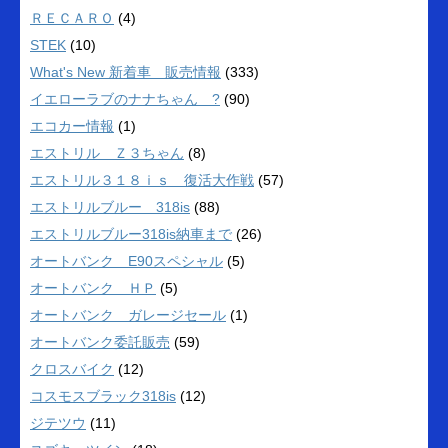
ＲＥＣＡＲＯ
(4)
STEK
(10)
What's New 新着車 販売情報
(333)
イエローラブのナナちゃん ?
(90)
エコカー情報
(1)
エストリル Ｚ３ちゃん
(8)
エストリル３１８ｉｓ 復活大作戦
(57)
エストリルブルー 318is
(88)
エストリルブルー318is納車まで
(26)
オートバンク E90スペシャル
(5)
オートバンク ＨＰ
(5)
オートバンク ガレージセール
(1)
オートバンク委託販売
(59)
クロスバイク
(12)
コスモスブラック318is
(12)
ジテツウ
(11)