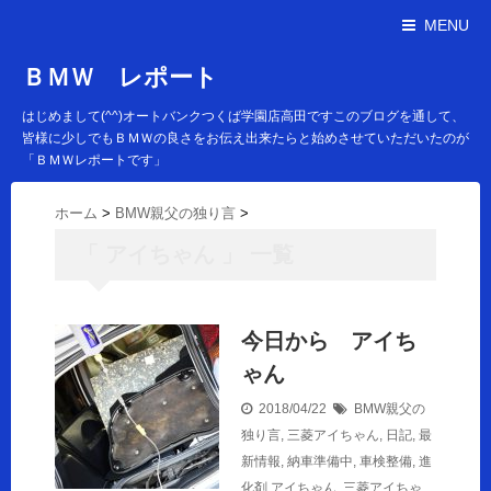
MENU
ＢＭＷ レポート
はじめまして(^^)オートバンクつくば学園店高田ですこのブログを通して、
皆様に少しでもＢＭＷの良さをお伝え出来たらと始めさせていただいたのが
「ＢＭＷレポートです」
ホーム
>
BMW親父の独り言
>
「 アイちゃん 」 一覧
今日から アイち
ゃん
2018/04/22
BMW親父の
独り言
,
三菱アイちゃん
,
日記
,
最
新情報
,
納車準備中
,
車検整備
,
進
化剤
アイちゃん
,
三菱アイちゃ