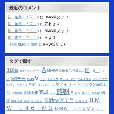
ー
カ
最近のコメント
イ
ブ
初 姫路 (*´▽｀*)
に
BMW親父
より
初 姫路 (*´▽｀*)
に
匿名
より
初 姫路 (*´▽｀*)
に
BMW親父
より
初 姫路 (*´▽｀*)
に
M
より
46M3 SMGⅡ 修理
に
BMW親父
より
タグで探す
A
m
318is
BMW
m(__)m
E46M3
E39
650グランクーペ
E91
v
M3デー
アイ
ヨンロクエ
M3
TWIN
アイエス
スーパーＧＴ
ニキタ先生
三菱アイ オートバンクSpecial
ムサン
三菱アイちゃん
三菱アイ
感謝
完成
号
納
委託販売
日
皆さん
土浦陸事
年末
最後
筑波山
ＢＭ
通勤快速７号
車
車検
近況報告
４６Ｍ３
納車準備
Ｗ Ｅ４６ Ｍ３
ＢＭＷ Ｅ４６Ｍ３
Ｅ３６