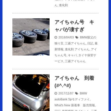
ん
,
進化剤
アイちゃん号 キ
ャパが凄すぎ
2018/04/03
BMW親父の
独り言
,
三菱アイちゃん
,
日記
,
最
新情報
,
進化剤
アイちゃん
,
アイ
ちゃん号
,
キャパ
,
タイヤ保管サ
ービス
,
三菱アイちゃん
アイちゃん 到着
(#^.^#)
2017/11/07
BMW
autoBank Spモディファイ
,
What's New 新着車 販売情報
,