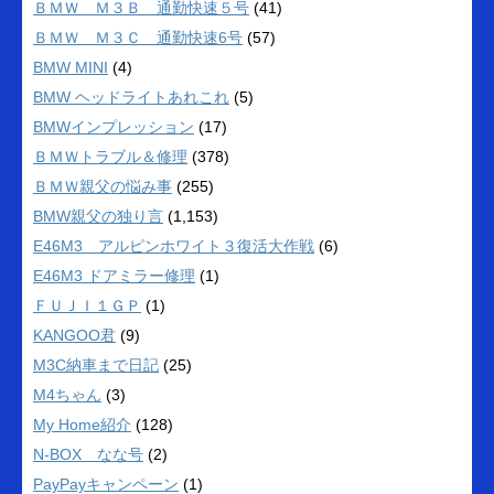
ＢＭＷ Ｍ３Ｂ 通勤快速５号
(41)
ＢＭＷ Ｍ３Ｃ 通勤快速6号
(57)
BMW MINI
(4)
BMW ヘッドライトあれこれ
(5)
BMWインプレッション
(17)
ＢＭＷトラブル＆修理
(378)
ＢＭＷ親父の悩み事
(255)
BMW親父の独り言
(1,153)
E46M3 アルピンホワイト３復活大作戦
(6)
E46M3 ドアミラー修理
(1)
ＦＵＪＩ１ＧＰ
(1)
KANGOO君
(9)
M3C納車まで日記
(25)
M4ちゃん
(3)
My Home紹介
(128)
N-BOX なな号
(2)
PayPayキャンペーン
(1)