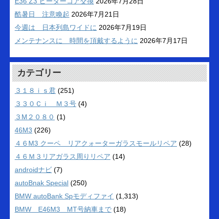
E36 Z3 ヒーターコア交換
2026年7月28日
酷暑日 注意喚起
2026年7月21日
今週は 日本列島ワイドに
2026年7月19日
メンテナンスに 時間を頂戴するように
2026年7月17日
カテゴリー
３１８ｉｓ君
(251)
３３０Ｃｉ Ｍ３号
(4)
３M２０８０
(1)
46M3
(226)
４６M3 クーペ リアクォーターガラスモールリペア
(28)
４６Ｍ３リアガラス周りリペア
(14)
androidナビ
(7)
autoBnak Special
(250)
BMW autoBank Spモディファイ
(1,313)
BMW E46M3 MT号納車まで
(18)