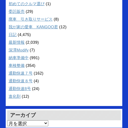
初めてのクルマ選び
(1)
委託販売
(29)
廃車 引き取りサービス
(8)
我が家の愛車 KANGOO君
(12)
日記
(4,475)
最新情報
(2,039)
深澤Modify
(7)
納車準備中
(991)
車検整備
(354)
通勤快速７号
(162)
通勤快速８号
(4)
通勤快速8号
(24)
進化剤
(12)
アーカイブ
ア