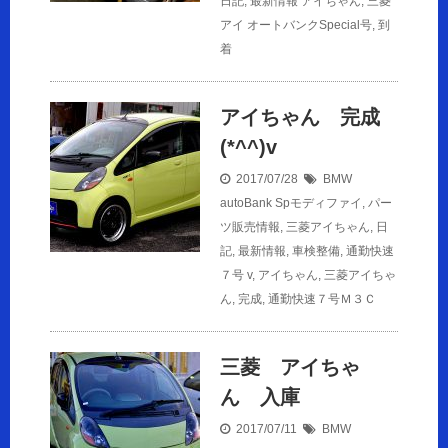
日記
,
最新情報
アイちゃん
,
三菱
アイ オートバンクSpecial号
,
到
着
アイちゃん 完成
(*^^)v
2017/07/28
BMW
autoBank Spモディファイ
,
パー
ツ販売情報
,
三菱アイちゃん
,
日
記
,
最新情報
,
車検整備
,
通勤快速
７号
v
,
アイちゃん
,
三菱アイちゃ
ん
,
完成
,
通勤快速７号Ｍ３Ｃ
三菱 アイちゃ
ん 入庫
2017/07/11
BMW