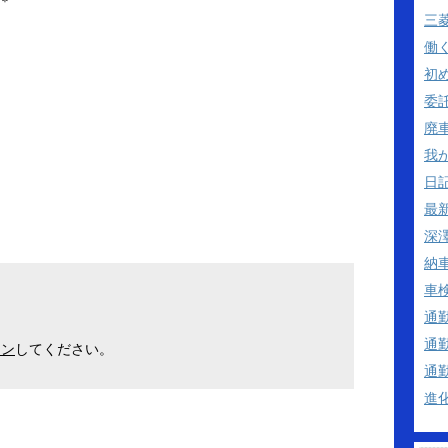
＊
三
働
初
委
廃
我
日
最
深澤
納
車
通
通
イン
してください。
通
進