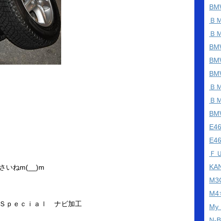
BM
Ｂ
Ｂ
BM
B
B
Ｂ
Ｂ
B
E
E4
Ｆ
KA
いねm(__)m
M
M
Ｓｐｅｃｉａｌ ナビ加工
My
N-