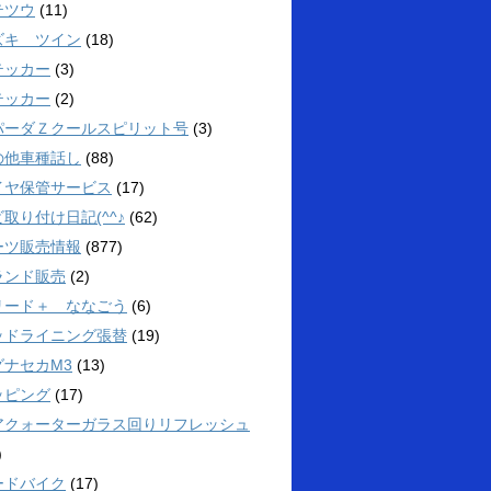
テツウ
(11)
ズキ ツイン
(18)
テッカー
(3)
テッカー
(2)
パーダＺクールスピリット号
(3)
の他車種話し
(88)
イヤ保管サービス
(17)
取り付け日記(^^♪
(62)
ーツ販売情報
(877)
ランド販売
(2)
リード＋ ななごう
(6)
ッドライニング張替
(19)
グナセカM3
(13)
ッピング
(17)
アクォーターガラス回りリフレッシュ
)
ードバイク
(17)