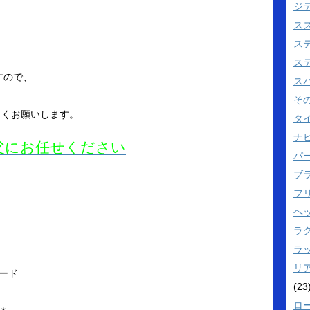
ジ
ス
ス
ス
すので、
ス
そ
しくお願いします。
タ
ナビ
父にお任せください
パ
ブ
フ
ヘ
ラ
ラ
リ
ード
(23
ロ