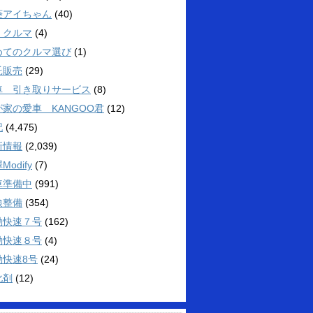
菱アイちゃん
(40)
くクルマ
(4)
めてのクルマ選び
(1)
託販売
(29)
車 引き取りサービス
(8)
が家の愛車 KANGOO君
(12)
記
(4,475)
新情報
(2,039)
Modify
(7)
車準備中
(991)
検整備
(354)
勤快速７号
(162)
勤快速８号
(4)
勤快速8号
(24)
化剤
(12)