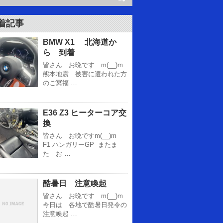
着記事
BMW X1 北海道か
ら 到着
皆さん お晩です m(__)m
熊本地震 被害に遭われた方
のご冥福 …
E36 Z3 ヒーターコア交
換
皆さん お晩ですm(__)m
F1 ハンガリーGP またま
た お …
酷暑日 注意喚起
皆さん お晩です m(__)m
今日は 各地で酷暑日発令の
注意喚起 …