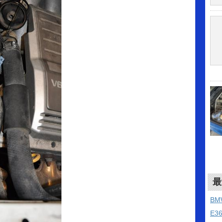
最
B
E3