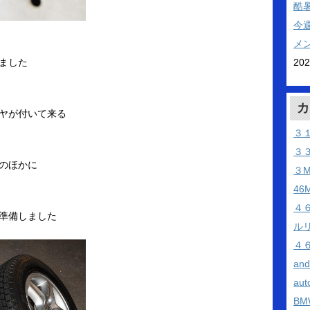
酷
今
メ
20
ました
カ
ヤが付いて来る
３
３
のほかに
３
46
４
準備しました
ル
４
an
aut
BM