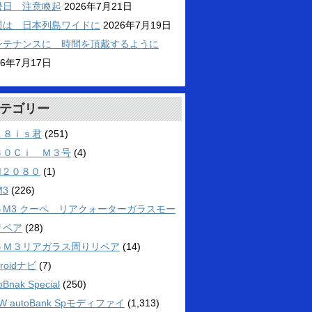
暑日 注意喚起
2026年7月21日
週は 日本列島ワイドに
2026年7月19日
ンテナンスに 時間を頂戴するように
26年7月17日
テゴリー
１８ｉｓ君
(251)
３０Ｃｉ Ｍ３号
(4)
M２０８０
(1)
M3
(226)
６M3 クーペ リアクォーターガラスモー
リペア
(28)
６Ｍ３リアガラス周りリペア
(14)
droidナビ
(7)
oBnak Special
(250)
W autoBank Spモディファイ
(1,313)