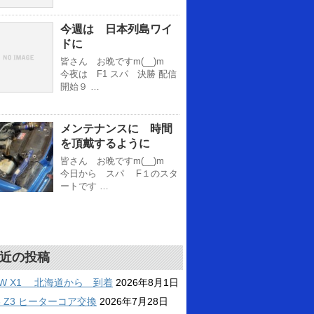
今週は 日本列島ワイ
ドに
皆さん お晩ですm(__)m
今夜は F1 スパ 決勝 配信
開始９ …
メンテナンスに 時間
を頂戴するように
皆さん お晩ですm(__)m
今日から スパ F１のスタ
ートです …
近の投稿
MW X1 北海道から 到着
2026年8月1日
6 Z3 ヒーターコア交換
2026年7月28日