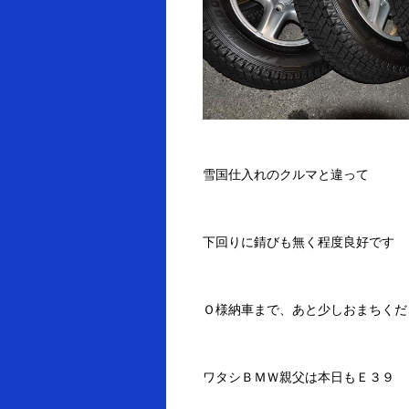
雪国仕入れのクルマと違って
下回りに錆びも無く程度良好です
Ｏ様納車まで、あと少しおまちくださ
ワタシＢＭＷ親父は本日もＥ３９ 