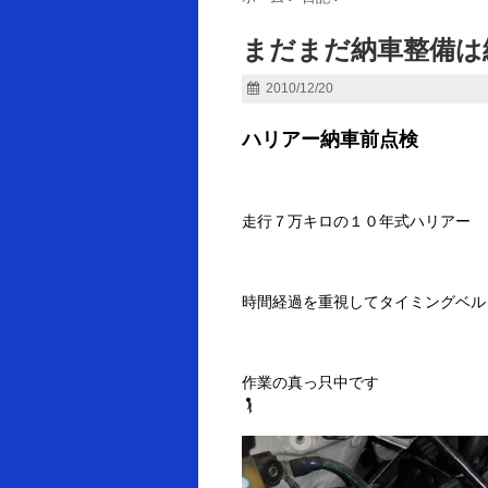
まだまだ納車整備は続く /
2010/12/20
ハリアー納車前点検
走行７万キロの１０年式ハリアー
時間経過を重視してタイミングベル
作業の真っ只中です