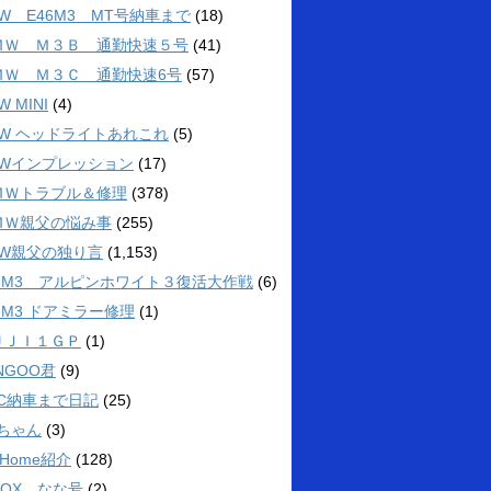
W E46M3 MT号納車まで
(18)
ＭＷ Ｍ３Ｂ 通勤快速５号
(41)
ＭＷ Ｍ３Ｃ 通勤快速6号
(57)
W MINI
(4)
MW ヘッドライトあれこれ
(5)
MWインプレッション
(17)
ＭＷトラブル＆修理
(378)
ＭＷ親父の悩み事
(255)
MW親父の独り言
(1,153)
46M3 アルピンホワイト３復活大作戦
(6)
6M3 ドアミラー修理
(1)
ＵＪＩ１ＧＰ
(1)
NGOO君
(9)
3C納車まで日記
(25)
4ちゃん
(3)
 Home紹介
(128)
BOX なな号
(2)