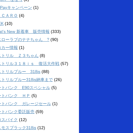
yPayキャンペーン
(1)
ＥＣＡＲＯ
(4)
EK
(10)
at's New 新着車 販売情報
(333)
エローラブのナナちゃん ?
(90)
コカー情報
(1)
ストリル Ｚ３ちゃん
(8)
ストリル３１８ｉｓ 復活大作戦
(57)
トリルブルー 318is
(88)
トリルブルー318is納車まで
(26)
ートバンク E90スペシャル
(5)
ートバンク ＨＰ
(5)
ートバンク ガレージセール
(1)
ートバンク委託販売
(59)
ロスバイク
(12)
モスブラック318is
(12)