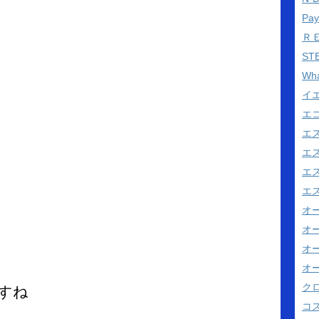
Pa
Ｒ
ST
Wh
イ
エ
エ
エ
エス
エス
オ
オ
オ
オ
ク
すね
コス