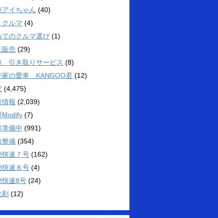
菱アイちゃん
(40)
くクルマ
(4)
めてのクルマ選び
(1)
託販売
(29)
車 引き取りサービス
(8)
が家の愛車 KANGOO君
(12)
記
(4,475)
新情報
(2,039)
Modify
(7)
車準備中
(991)
検整備
(354)
勤快速７号
(162)
勤快速８号
(4)
勤快速8号
(24)
化剤
(12)