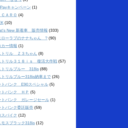
yPayキャンペーン
(1)
ＥＣＡＲＯ
(4)
EK
(10)
at's New 新着車 販売情報
(333)
エローラブのナナちゃん ?
(90)
コカー情報
(1)
ストリル Ｚ３ちゃん
(8)
ストリル３１８ｉｓ 復活大作戦
(57)
トリルブルー 318is
(88)
トリルブルー318is納車まで
(26)
ートバンク E90スペシャル
(5)
ートバンク ＨＰ
(5)
ートバンク ガレージセール
(1)
ートバンク委託販売
(59)
ロスバイク
(12)
モスブラック318is
(12)