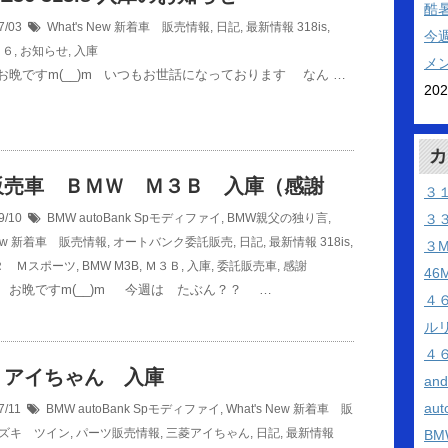
酷
7/03
What's New 新着車 販売情報
,
日記
,
最新情報
318is
,
今
３６
,
お知らせ
,
入庫
メ
お晩ですm(__)m いつもお世話になっております なん …
20
カ
販売車 ＢＭＷ Ｍ３Ｂ 入庫（感謝
３
9/10
BMW autoBank Spモディファイ
,
BMW親父の独り言
,
３
 New 新着車 販売情報
,
オートバンク委託販売
,
日記
,
最新情報
318is
,
３
Ｒ Ｍスポーツ
,
BMW M3B
,
Ｍ３Ｂ
,
入庫
,
委託販売車
,
感謝
46
 お晩ですm(__)m 今週は たぶん？？ …
４
ル
４
 アイちゃん 入庫
an
aut
7/11
BMW autoBank Spモディファイ
,
What's New 新着車 販
ズキ ツイン
,
パーツ販売情報
,
三菱アイちゃん
,
日記
,
最新情報
BM