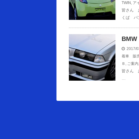
TWIN
,
ア
皆さん 
くば パ
BMW
2017/0
着車 販
Ｂ
,
ご案内
皆さん 
…