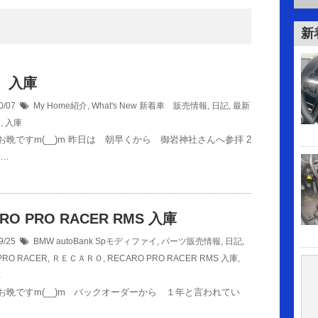
新
R 入庫
0/07
My Home紹介
,
What's New 新着車 販売情報
,
日記
,
最新
R
,
入庫
お晩ですm(__)m 昨日は 朝早くから 御岩神社さんへ参拝 2
 …
RO PRO RACER RMS 入庫
9/25
BMW autoBank Spモディファイ
,
パーツ販売情報
,
日記
,
PRO RACER
,
ＲＥＣＡＲＯ
,
RECARO PRO RACER RMS 入庫
,
庫
お晩ですm(__)m バックオーダーから １年と言われてい