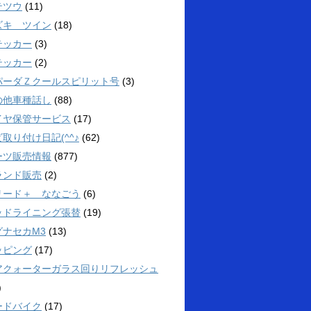
テツウ
(11)
ズキ ツイン
(18)
テッカー
(3)
テッカー
(2)
パーダＺクールスピリット号
(3)
の他車種話し
(88)
イヤ保管サービス
(17)
取り付け日記(^^♪
(62)
ーツ販売情報
(877)
ランド販売
(2)
リード＋ ななごう
(6)
ッドライニング張替
(19)
グナセカM3
(13)
ッピング
(17)
アクォーターガラス回りリフレッシュ
)
ードバイク
(17)