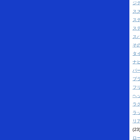
ジ
ス
ス
ス
ス
そ
タ
ナビ
パ
ブ
フ
ヘ
ラ
ラ
リ
(23
ロ