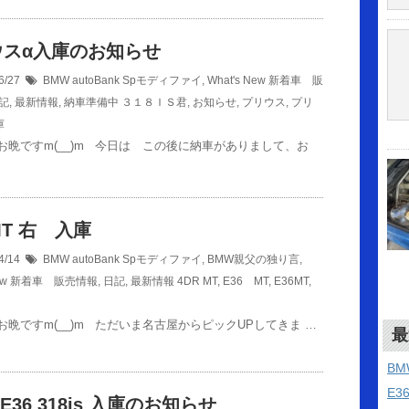
ウスα入庫のお知らせ
6/27
BMW autoBank Spモディファイ
,
What's New 新着車 販
記
,
最新情報
,
納車準備中
３１８ＩＳ君
,
お知らせ
,
プリウス
,
プリ
庫
お晩ですm(__)m 今日は この後に納車がありまして、お
 MT 右 入庫
4/14
BMW autoBank Spモディファイ
,
BMW親父の独り言
,
 New 新着車 販売情報
,
日記
,
最新情報
4DR MT
,
E36 MT
,
E36MT
,
お晩ですm(__)m ただいま名古屋からピックUPしてきま …
最
B
E3
E36 318is 入庫のお知らせ