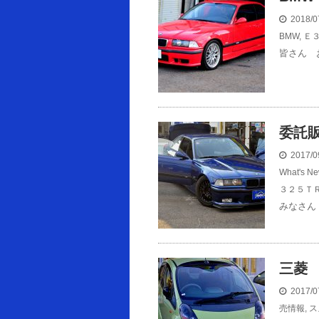
2018/0
BMW
,
Ｅ
皆さん 
委託
2017/0
What's
３２５Ｔ
みなさん
三菱
2017/0
売情報
,
ス