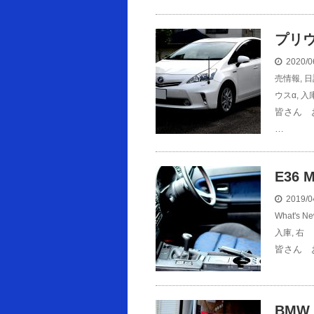
プリ
2020/0
売情報
,
日
ウスα
,
入
皆さん 
…
E36
2019/0
What's
入庫
,
右
皆さん 
BMW 