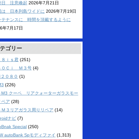
暑日 注意喚起
2026年7月21日
週は 日本列島ワイドに
2026年7月19日
ンテナンスに 時間を頂戴するように
26年7月17日
テゴリー
１８ｉｓ君
(251)
３０Ｃｉ Ｍ３号
(4)
M２０８０
(1)
M3
(226)
６M3 クーペ リアクォーターガラスモー
リペア
(28)
６Ｍ３リアガラス周りリペア
(14)
droidナビ
(7)
oBnak Special
(250)
W autoBank Spモディファイ
(1,313)