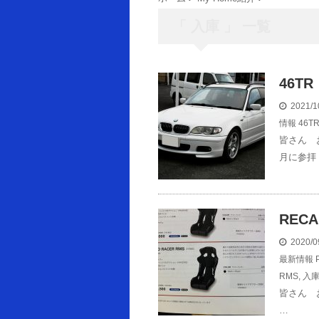
「 入庫 」 一覧
46T
2021/1
情報
46T
皆さん 
月に参拝
RECA
2020/0
最新情報
RMS
,
入
皆さん 
…