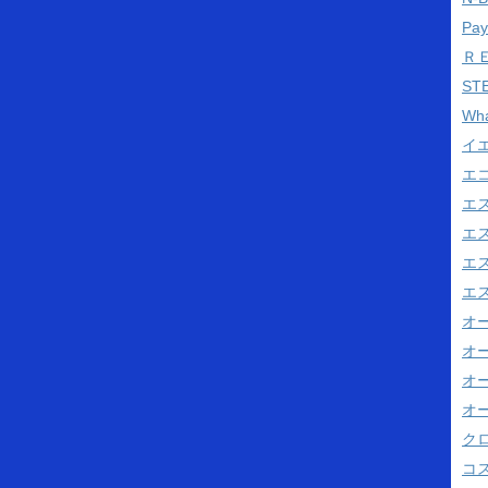
Pa
Ｒ
ST
Wh
イ
エ
エ
エ
エス
エス
オ
オ
オ
オ
ク
コス