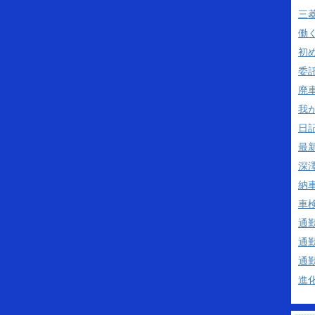
三
働
初
委
廃
我
日
最
深澤
納
車
通
通
通
進