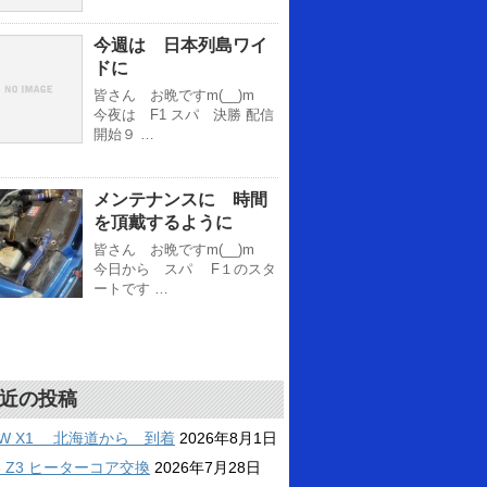
今週は 日本列島ワイ
ドに
皆さん お晩ですm(__)m
今夜は F1 スパ 決勝 配信
開始９ …
メンテナンスに 時間
を頂戴するように
皆さん お晩ですm(__)m
今日から スパ F１のスタ
ートです …
近の投稿
MW X1 北海道から 到着
2026年8月1日
6 Z3 ヒーターコア交換
2026年7月28日