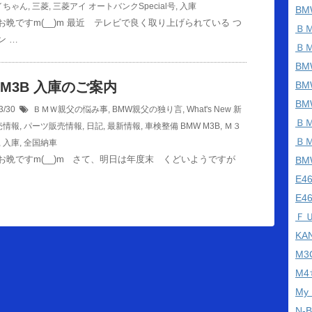
イちゃん
,
三菱
,
三菱アイ オートバンクSpecial号
,
入庫
BM
お晩ですm(__)m 最近 テレビで良く取り上げられている つ
Ｂ
ン …
Ｂ
BM
 M3B 入庫のご案内
B
B
3/30
ＢＭＷ親父の悩み事
,
BMW親父の独り言
,
What's New 新
Ｂ
売情報
,
パーツ販売情報
,
日記
,
最新情報
,
車検整備
BMW M3B
,
Ｍ３
Ｂ
,
入庫
,
全国納車
お晩ですm(__)m さて、明日は年度末 くどいようですが
B
E
E4
Ｆ
KA
M
M
My
N-