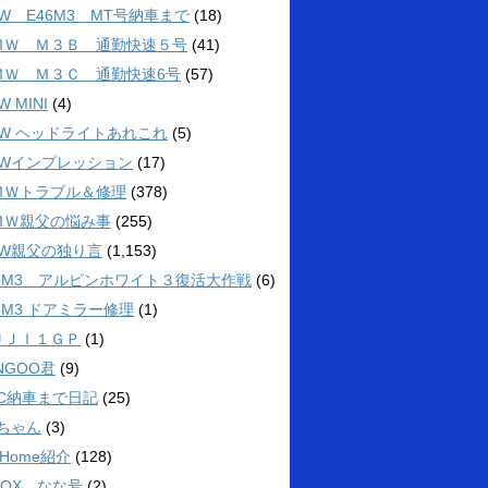
W E46M3 MT号納車まで
(18)
ＭＷ Ｍ３Ｂ 通勤快速５号
(41)
ＭＷ Ｍ３Ｃ 通勤快速6号
(57)
W MINI
(4)
MW ヘッドライトあれこれ
(5)
MWインプレッション
(17)
ＭＷトラブル＆修理
(378)
ＭＷ親父の悩み事
(255)
MW親父の独り言
(1,153)
46M3 アルピンホワイト３復活大作戦
(6)
6M3 ドアミラー修理
(1)
ＵＪＩ１ＧＰ
(1)
NGOO君
(9)
3C納車まで日記
(25)
4ちゃん
(3)
 Home紹介
(128)
BOX なな号
(2)