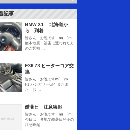
着記事
BMW X1 北海道か
ら 到着
皆さん お晩です m(__)m
熊本地震 被害に遭われた方
のご冥福 …
E36 Z3 ヒーターコア交
換
皆さん お晩ですm(__)m
F1 ハンガリーGP またま
た お …
酷暑日 注意喚起
皆さん お晩です m(__)m
今日は 各地で酷暑日発令の
注意喚起 …