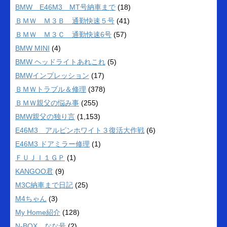
BMW E46M3 MT号納車まで
(18)
ＢＭＷ Ｍ３Ｂ 通勤快速５号
(41)
ＢＭＷ Ｍ３Ｃ 通勤快速6号
(57)
BMW MINI
(4)
BMW ヘッドライトあれこれ
(5)
BMWインプレッション
(17)
ＢＭＷトラブル＆修理
(378)
ＢＭＷ親父の悩み事
(255)
BMW親父の独り言
(1,153)
E46M3 アルピンホワイト３復活大作戦
(6)
E46M3 ドアミラー修理
(1)
ＦＵＪＩ１ＧＰ
(1)
KANGOO君
(9)
M3C納車まで日記
(25)
M4ちゃん
(3)
My Home紹介
(128)
N-BOX なな号
(2)