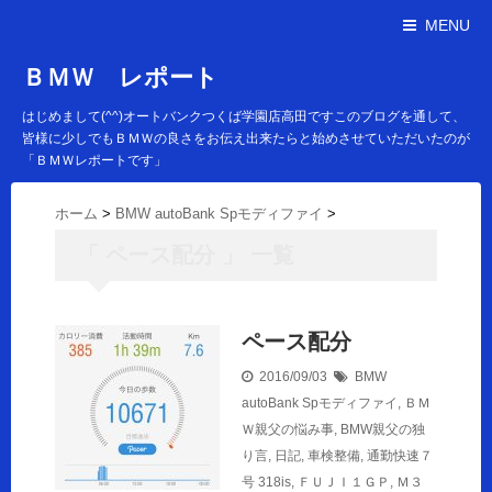
MENU
ＢＭＷ レポート
はじめまして(^^)オートバンクつくば学園店高田ですこのブログを通して、
皆様に少しでもＢＭＷの良さをお伝え出来たらと始めさせていただいたのが
「ＢＭＷレポートです」
ホーム
>
BMW autoBank Spモディファイ
>
「 ペース配分 」 一覧
ペース配分
2016/09/03
BMW
autoBank Spモディファイ
,
ＢＭ
Ｗ親父の悩み事
,
BMW親父の独
り言
,
日記
,
車検整備
,
通勤快速７
号
318is
,
ＦＵＪＩ１ＧＰ
,
Ｍ３