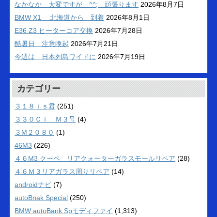
なかなか 大変ですが ^^; 頑張ります
2026年8月7日
BMW X1 北海道から 到着
2026年8月1日
E36 Z3 ヒーターコア交換
2026年7月28日
酷暑日 注意喚起
2026年7月21日
今週は 日本列島ワイドに
2026年7月19日
カテゴリー
３１８ｉｓ君
(251)
３３０Ｃｉ Ｍ３号
(4)
３M２０８０
(1)
46M3
(226)
４６M3 クーペ リアクォーターガラスモールリペア
(28)
４６Ｍ３リアガラス周りリペア
(14)
androidナビ
(7)
autoBnak Special
(250)
BMW autoBank Spモディファイ
(1,313)