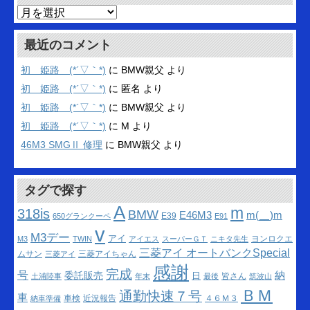
ア
ー
カ
最近のコメント
イ
ブ
初 姫路 (*´▽｀*)
に
BMW親父
より
初 姫路 (*´▽｀*)
に
匿名
より
初 姫路 (*´▽｀*)
に
BMW親父
より
初 姫路 (*´▽｀*)
に
M
より
46M3 SMGⅡ 修理
に
BMW親父
より
タグで探す
A
m
318is
BMW
m(__)m
E46M3
E39
650グランクーペ
E91
v
M3デー
アイ
ヨンロクエ
M3
TWIN
アイエス
スーパーＧＴ
ニキタ先生
三菱アイ オートバンクSpecial
ムサン
三菱アイちゃん
三菱アイ
感謝
完成
号
納
委託販売
日
皆さん
土浦陸事
年末
最後
筑波山
ＢＭ
通勤快速７号
車
車検
近況報告
４６Ｍ３
納車準備