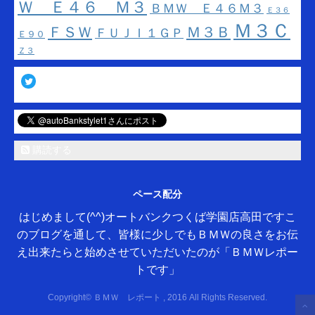
Ｗ Ｅ４６ Ｍ３
ＢＭＷ Ｅ４６Ｍ３
Ｅ３６
Ｍ３Ｃ
ＦＳＷ
Ｍ３Ｂ
ＦＵＪＩ１ＧＰ
Ｅ９０
Ｚ３
Twitter
購読する
ペース配分
はじめまして(^^)オートバンクつくば学園店高田ですこ
のブログを通して、皆様に少しでもＢＭＷの良さをお伝
え出来たらと始めさせていただいたのが「ＢＭＷレポー
トです」
Copyright© ＢＭＷ レポート , 2016 All Rights Reserved.