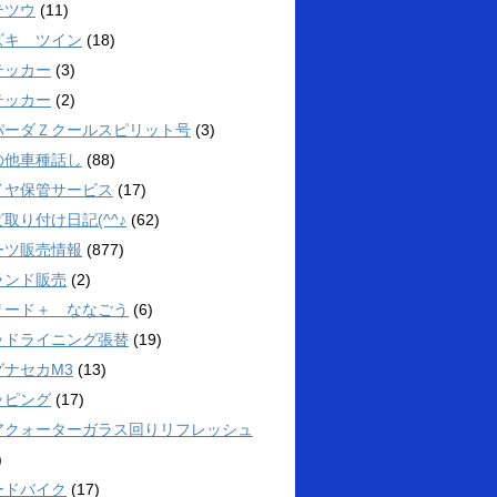
テツウ
(11)
ズキ ツイン
(18)
テッカー
(3)
テッカー
(2)
パーダＺクールスピリット号
(3)
の他車種話し
(88)
イヤ保管サービス
(17)
取り付け日記(^^♪
(62)
ーツ販売情報
(877)
ランド販売
(2)
リード＋ ななごう
(6)
ッドライニング張替
(19)
グナセカM3
(13)
ッピング
(17)
アクォーターガラス回りリフレッシュ
)
ードバイク
(17)