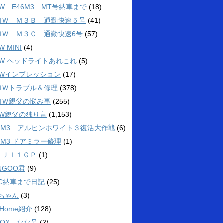
W E46M3 MT号納車まで
(18)
ＭＷ Ｍ３Ｂ 通勤快速５号
(41)
ＭＷ Ｍ３Ｃ 通勤快速6号
(57)
W MINI
(4)
MW ヘッドライトあれこれ
(5)
MWインプレッション
(17)
ＭＷトラブル＆修理
(378)
ＭＷ親父の悩み事
(255)
MW親父の独り言
(1,153)
46M3 アルピンホワイト３復活大作戦
(6)
6M3 ドアミラー修理
(1)
ＵＪＩ１ＧＰ
(1)
NGOO君
(9)
3C納車まで日記
(25)
4ちゃん
(3)
 Home紹介
(128)
BOX なな号
(2)