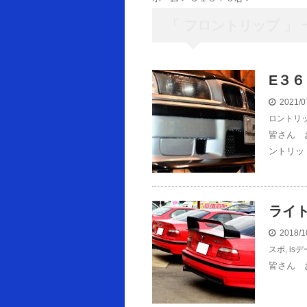
「 フロントリップ 」 
E３
2021/0
ロントリ
皆さん 
ントリッ
ライト
2018/1
スポ
,
isデ
皆さん 