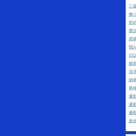
三
働
初
委
廃
我
日
最
深澤
納
車
通
通
通
進