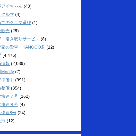
菱アイちゃん
(40)
くクルマ
(4)
めてのクルマ選び
(1)
託販売
(29)
車 引き取りサービス
(8)
が家の愛車 KANGOO君
(12)
記
(4,475)
新情報
(2,039)
Modify
(7)
車準備中
(991)
検整備
(354)
勤快速７号
(162)
勤快速８号
(4)
勤快速8号
(24)
化剤
(12)