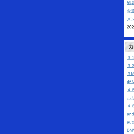
酷
今
メ
20
カ
３
３
３
46
４
ル
４
an
aut
BM