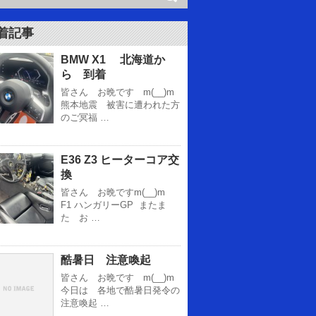
着記事
BMW X1 北海道か
ら 到着
皆さん お晩です m(__)m
熊本地震 被害に遭われた方
のご冥福 …
E36 Z3 ヒーターコア交
換
皆さん お晩ですm(__)m
F1 ハンガリーGP またま
た お …
酷暑日 注意喚起
皆さん お晩です m(__)m
今日は 各地で酷暑日発令の
注意喚起 …