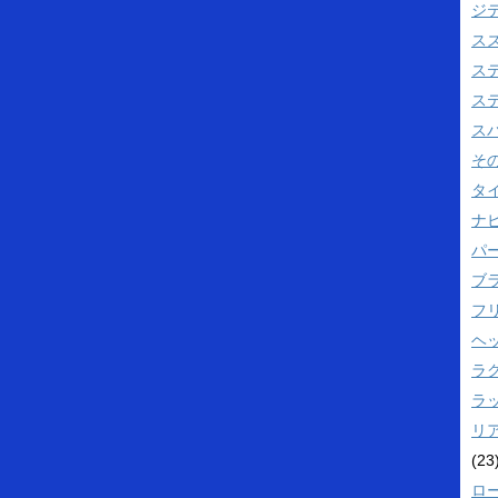
ジ
ス
ス
ス
ス
そ
タ
ナビ
パ
ブ
フ
ヘ
ラ
ラ
リ
(23
ロ