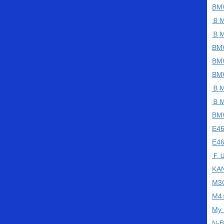
BM
Ｂ
Ｂ
BM
B
B
Ｂ
Ｂ
B
E
E4
Ｆ
KA
M
M
My
N-