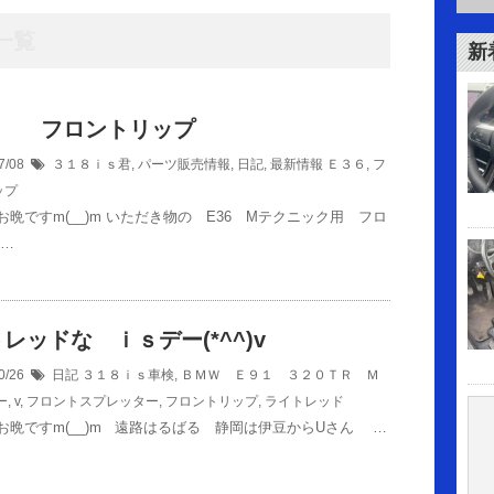
一覧
新
６ フロントリップ
7/08
３１８ｉｓ君
,
パーツ販売情報
,
日記
,
最新情報
Ｅ３６
,
フ
ップ
お晩ですm(__)m いただき物の E36 Mテクニック用 フロ
 …
レッドな ｉｓデー(*^^)v
0/26
日記
３１８ｉｓ車検
,
ＢＭＷ Ｅ９１ ３２０ＴＲ Ｍ
ー
,
v
,
フロントスプレッター
,
フロントリップ
,
ライトレッド
お晩ですm(__)m 遠路はるばる 静岡は伊豆からUさん …