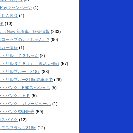
yPayキャンペーン
(1)
ＥＣＡＲＯ
(4)
EK
(10)
at's New 新着車 販売情報
(333)
エローラブのナナちゃん ?
(90)
コカー情報
(1)
ストリル Ｚ３ちゃん
(8)
ストリル３１８ｉｓ 復活大作戦
(57)
トリルブルー 318is
(88)
トリルブルー318is納車まで
(26)
ートバンク E90スペシャル
(5)
ートバンク ＨＰ
(5)
ートバンク ガレージセール
(1)
ートバンク委託販売
(59)
ロスバイク
(12)
モスブラック318is
(12)