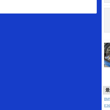
最
B
E3