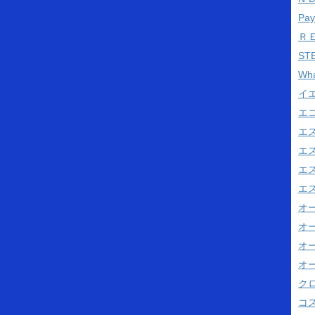
Pa
Ｒ
ST
Wh
イ
エ
エ
エ
エス
エス
オ
オ
オ
オ
ク
コス