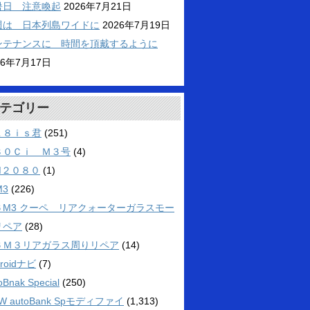
暑日 注意喚起
2026年7月21日
週は 日本列島ワイドに
2026年7月19日
ンテナンスに 時間を頂戴するように
26年7月17日
テゴリー
１８ｉｓ君
(251)
３０Ｃｉ Ｍ３号
(4)
M２０８０
(1)
M3
(226)
６M3 クーペ リアクォーターガラスモー
リペア
(28)
６Ｍ３リアガラス周りリペア
(14)
droidナビ
(7)
oBnak Special
(250)
W autoBank Spモディファイ
(1,313)