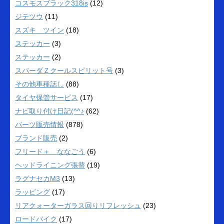
コスモスブラック318is
(12)
ジテツウ
(11)
スズキ ツイン
(18)
ステッカー
(3)
ステッカー
(2)
スパーダＺクールスピリット号
(3)
その他車種話し
(88)
タイヤ保管サービス
(17)
ナビ取り付け日記(^^♪
(62)
パーツ販売情報
(878)
ブランド販売
(2)
フリード＋ ななごう
(6)
ヘッドライニング張替
(19)
ラグナセカM3
(13)
ラッピング
(17)
リアクォーターガラス回りリフレッシュ
(23)
ロードバイク
(17)