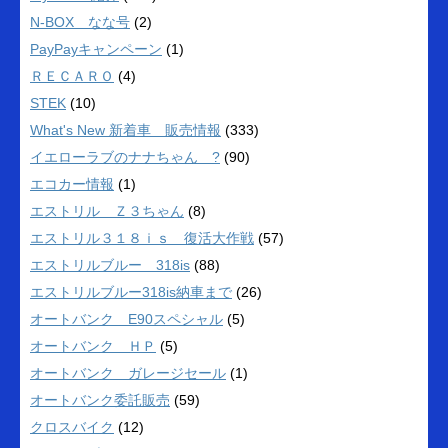
N-BOX なな号
(2)
PayPayキャンペーン
(1)
ＲＥＣＡＲＯ
(4)
STEK
(10)
What's New 新着車 販売情報
(333)
イエローラブのナナちゃん ?
(90)
エコカー情報
(1)
エストリル Ｚ３ちゃん
(8)
エストリル３１８ｉｓ 復活大作戦
(57)
エストリルブルー 318is
(88)
エストリルブルー318is納車まで
(26)
オートバンク E90スペシャル
(5)
オートバンク ＨＰ
(5)
オートバンク ガレージセール
(1)
オートバンク委託販売
(59)
クロスバイク
(12)