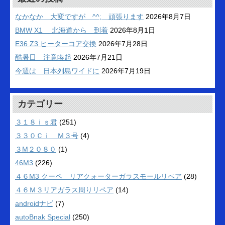
なかなか 大変ですが ^^; 頑張ります
2026年8月7日
BMW X1 北海道から 到着
2026年8月1日
E36 Z3 ヒーターコア交換
2026年7月28日
酷暑日 注意喚起
2026年7月21日
今週は 日本列島ワイドに
2026年7月19日
カテゴリー
３１８ｉｓ君
(251)
３３０Ｃｉ Ｍ３号
(4)
３M２０８０
(1)
46M3
(226)
４６M3 クーペ リアクォーターガラスモールリペア
(28)
４６Ｍ３リアガラス周りリペア
(14)
androidナビ
(7)
autoBnak Special
(250)