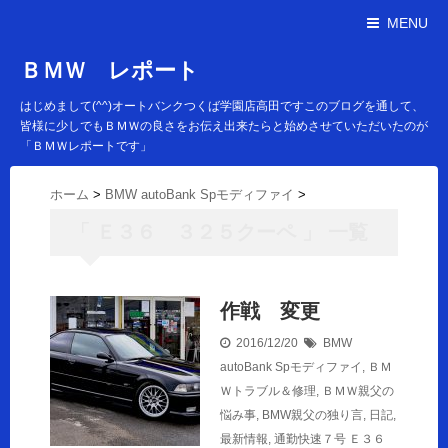
MENU
ＢＭＷ レポート
はじめまして(^^)オートバンクつくば学園店高田ですこのブログを通して、
皆様に少しでもＢＭＷの良さをお伝え出来たらと始めさせていただいたのが
「ＢＭＷレポートです」
ホーム
>
BMW autoBank Spモディファイ
>
「 Ｅ３６ ３２５クーペ 」 一覧
作戦 変更
2016/12/20
BMW
autoBank Spモディファイ
,
ＢＭ
Ｗトラブル＆修理
,
ＢＭＷ親父の
悩み事
,
BMW親父の独り言
,
日記
,
最新情報
,
通勤快速７号
Ｅ３６