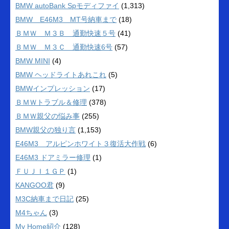
BMW autoBank Spモディファイ
(1,313)
BMW E46M3 MT号納車まで
(18)
ＢＭＷ Ｍ３Ｂ 通勤快速５号
(41)
ＢＭＷ Ｍ３Ｃ 通勤快速6号
(57)
BMW MINI
(4)
BMW ヘッドライトあれこれ
(5)
BMWインプレッション
(17)
ＢＭＷトラブル＆修理
(378)
ＢＭＷ親父の悩み事
(255)
BMW親父の独り言
(1,153)
E46M3 アルピンホワイト３復活大作戦
(6)
E46M3 ドアミラー修理
(1)
ＦＵＪＩ１ＧＰ
(1)
KANGOO君
(9)
M3C納車まで日記
(25)
M4ちゃん
(3)
My Home紹介
(128)