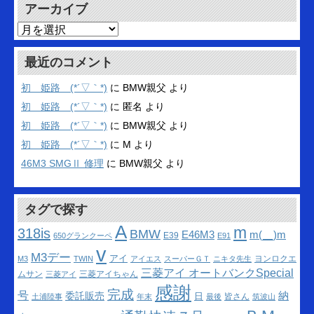
アーカイブ
ア
ー
カ
最近のコメント
イ
ブ
初 姫路 (*´▽｀*)
に
BMW親父
より
初 姫路 (*´▽｀*)
に
匿名
より
初 姫路 (*´▽｀*)
に
BMW親父
より
初 姫路 (*´▽｀*)
に
M
より
46M3 SMGⅡ 修理
に
BMW親父
より
タグで探す
A
m
318is
BMW
m(__)m
E46M3
E39
650グランクーペ
E91
v
M3デー
アイ
ヨンロクエ
M3
TWIN
アイエス
スーパーＧＴ
ニキタ先生
三菱アイ オートバンクSpecial
ムサン
三菱アイちゃん
三菱アイ
感謝
完成
号
納
委託販売
日
皆さん
土浦陸事
年末
最後
筑波山