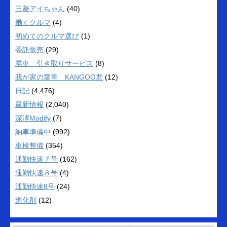
三菱アイちゃん
(40)
働くクルマ
(4)
初めてのクルマ選び
(1)
委託販売
(29)
廃車 引き取りサービス
(8)
我が家の愛車 KANGOO君
(12)
日記
(4,476)
最新情報
(2,040)
深澤Modify
(7)
納車準備中
(992)
車検整備
(354)
通勤快速７号
(162)
通勤快速８号
(4)
通勤快速8号
(24)
進化剤
(12)