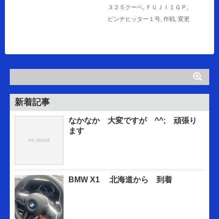
３２５クーペ
,
ＦＵＪＩ１ＧＰ
,
ピンチヒッター１号
,
作戦
,
変更
新着記事
なかなか 大変ですが ^^; 頑張り
ます
BMW X1 北海道から 到着