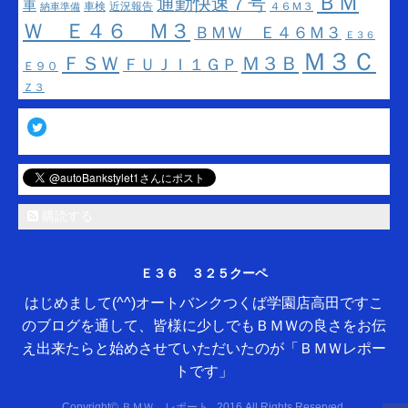
ＢＭ
通勤快速７号
車
車検
近況報告
４６Ｍ３
納車準備
Ｗ Ｅ４６ Ｍ３
ＢＭＷ Ｅ４６Ｍ３
Ｅ３６
Ｍ３Ｃ
ＦＳＷ
Ｍ３Ｂ
ＦＵＪＩ１ＧＰ
Ｅ９０
Ｚ３
Twitter
購読する
Ｅ３６ ３２５クーペ
はじめまして(^^)オートバンクつくば学園店高田ですこ
のブログを通して、皆様に少しでもＢＭＷの良さをお伝
え出来たらと始めさせていただいたのが「ＢＭＷレポー
トです」
Copyright© ＢＭＷ レポート , 2016 All Rights Reserved.