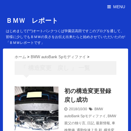
MENU
ＢＭＷ レポート
はじめまして(^^)オートバンクつくば学園店高田ですこのブログを通して、
皆様に少しでもＢＭＷの良さをお伝え出来たらと始めさせていただいたのが
「ＢＭＷレポートです」
ホーム
>
BMW autoBank Spモディファイ
>
「 構造変更 戻し 」 一覧
初の構造変更登録
戻し成功
2018/10/30
BMW
autoBank Spモディファイ
,
BMW
親父の独り言
,
日記
,
最新情報
,
車
検整備
,
通勤快速７号
初
,
構造変