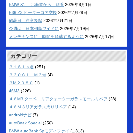
BMW X1 北海道から 到着
2026年8月1日
E36 Z3 ヒーターコア交換
2026年7月28日
酷暑日 注意喚起
2026年7月21日
今週は 日本列島ワイドに
2026年7月19日
メンテナンスに 時間を頂戴するように
2026年7月17日
カテゴリー
３１８ｉｓ君
(251)
３３０Ｃｉ Ｍ３号
(4)
３M２０８０
(1)
46M3
(226)
４６M3 クーペ リアクォーターガラスモールリペア
(28)
４６Ｍ３リアガラス周りリペア
(14)
androidナビ
(7)
autoBnak Special
(250)
BMW autoBank Spモディファイ
(1,313)