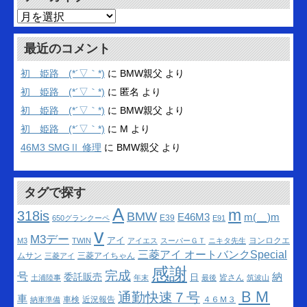
ア
ー
カ
最近のコメント
イ
ブ
初 姫路 (*´▽｀*)
に
BMW親父
より
初 姫路 (*´▽｀*)
に
匿名
より
初 姫路 (*´▽｀*)
に
BMW親父
より
初 姫路 (*´▽｀*)
に
M
より
46M3 SMGⅡ 修理
に
BMW親父
より
タグで探す
A
m
318is
BMW
m(__)m
E46M3
E39
650グランクーペ
E91
v
M3デー
アイ
ヨンロクエ
M3
TWIN
アイエス
スーパーＧＴ
ニキタ先生
三菱アイ オートバンクSpecial
ムサン
三菱アイちゃん
三菱アイ
感謝
完成
号
納
委託販売
日
皆さん
土浦陸事
年末
最後
筑波山
ＢＭ
通勤快速７号
車
車検
近況報告
４６Ｍ３
納車準備