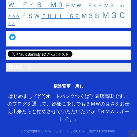
Ｗ Ｅ４６ Ｍ３
ＢＭＷ Ｅ４６Ｍ３
Ｅ３６
Ｍ３Ｃ
ＦＳＷ
Ｍ３Ｂ
ＦＵＪＩ１ＧＰ
Ｅ９０
Ｚ３
Twitter
購読する
構造変更 戻し
はじめまして(^^)オートバンクつくば学園店高田ですこ
のブログを通して、皆様に少しでもＢＭＷの良さをお伝
え出来たらと始めさせていただいたのが「ＢＭＷレポー
トです」
Copyright© ＢＭＷ レポート , 2018 All Rights Reserved.