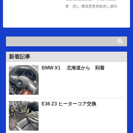
更 戻し
,
構造変更登録戻し成功
新着記事
BMW X1 北海道から 到着
E36 Z3 ヒーターコア交換