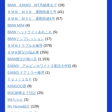
BMW E46M3 MT号納車まで
(18)
ＢＭＷ Ｍ３Ｂ 通勤快速５号
(41)
ＢＭＷ Ｍ３Ｃ 通勤快速6号
(57)
BMW MINI
(4)
BMW ヘッドライトあれこれ
(5)
BMWインプレッション
(17)
ＢＭＷトラブル＆修理
(378)
ＢＭＷ親父の悩み事
(255)
BMW親父の独り言
(1,153)
E46M3 アルピンホワイト３復活大作戦
(6)
E46M3 ドアミラー修理
(1)
ＦＵＪＩ１ＧＰ
(1)
KANGOO君
(9)
M3C納車まで日記
(25)
M4ちゃん
(3)
My Home紹介
(128)