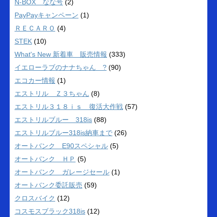
N-BOX なな号
(2)
PayPayキャンペーン
(1)
ＲＥＣＡＲＯ
(4)
STEK
(10)
What's New 新着車 販売情報
(333)
イエローラブのナナちゃん ?
(90)
エコカー情報
(1)
エストリル Ｚ３ちゃん
(8)
エストリル３１８ｉｓ 復活大作戦
(57)
エストリルブルー 318is
(88)
エストリルブルー318is納車まで
(26)
オートバンク E90スペシャル
(5)
オートバンク ＨＰ
(5)
オートバンク ガレージセール
(1)
オートバンク委託販売
(59)
クロスバイク
(12)
コスモスブラック318is
(12)