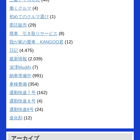
働くクルマ
(4)
初めてのクルマ選び
(1)
委託販売
(29)
廃車 引き取りサービス
(8)
我が家の愛車 KANGOO君
(12)
日記
(4,475)
最新情報
(2,039)
深澤Modify
(7)
納車準備中
(991)
車検整備
(354)
通勤快速７号
(162)
通勤快速８号
(4)
通勤快速8号
(24)
進化剤
(12)
アーカイブ