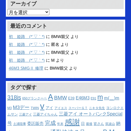
アーカイブ
ア
ー
カ
最近のコメント
イ
ブ
初 姫路 (*´▽｀*)
に
BMW親父
より
初 姫路 (*´▽｀*)
に
匿名
より
初 姫路 (*´▽｀*)
に
BMW親父
より
初 姫路 (*´▽｀*)
に
M
より
46M3 SMGⅡ 修理
に
BMW親父
より
タグで探す
A
m
318is
BMW
m(__)m
E46M3
E39
650グランクーペ
E91
v
M3デー
アイ
ヨンロクエ
M3
TWIN
アイエス
スーパーＧＴ
ニキタ先生
三菱アイ オートバンクSpecial
ムサン
三菱アイちゃん
三菱アイ
感謝
完成
号
納
委託販売
日
皆さん
土浦陸事
年末
最後
筑波山