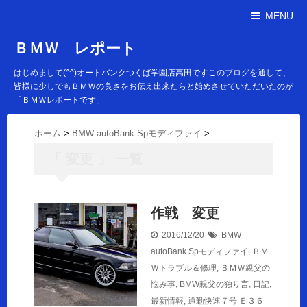
MENU
ＢＭＷ レポート
はじめまして(^^)オートバンクつくば学園店高田ですこのブログを通して、
皆様に少しでもＢＭＷの良さをお伝え出来たらと始めさせていただいたのが
「ＢＭＷレポートです」
ホーム
>
BMW autoBank Spモディファイ
>
「 変更 」 一覧
作戦 変更
2016/12/20
BMW
autoBank Spモディファイ
,
ＢＭ
Ｗトラブル＆修理
,
ＢＭＷ親父の
悩み事
,
BMW親父の独り言
,
日記
,
最新情報
,
通勤快速７号
Ｅ３６