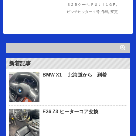
３２５クーペ
,
ＦＵＪＩ１ＧＰ
,
ピンチヒッター１号
,
作戦
,
変更
新着記事
BMW X1 北海道から 到着
E36 Z3 ヒーターコア交換