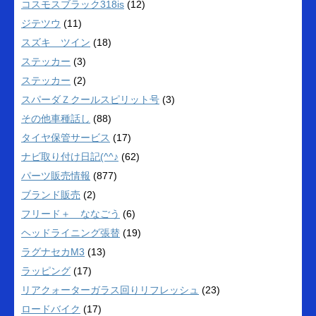
コスモスブラック318is
(12)
ジテツウ
(11)
スズキ ツイン
(18)
ステッカー
(3)
ステッカー
(2)
スパーダＺクールスピリット号
(3)
その他車種話し
(88)
タイヤ保管サービス
(17)
ナビ取り付け日記(^^♪
(62)
パーツ販売情報
(877)
ブランド販売
(2)
フリード＋ ななごう
(6)
ヘッドライニング張替
(19)
ラグナセカM3
(13)
ラッピング
(17)
リアクォーターガラス回りリフレッシュ
(23)
ロードバイク
(17)