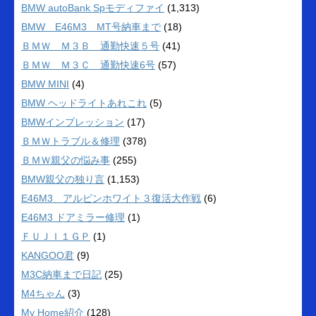
BMW autoBank Spモディファイ
(1,313)
BMW E46M3 MT号納車まで
(18)
ＢＭＷ Ｍ３Ｂ 通勤快速５号
(41)
ＢＭＷ Ｍ３Ｃ 通勤快速6号
(57)
BMW MINI
(4)
BMW ヘッドライトあれこれ
(5)
BMWインプレッション
(17)
ＢＭＷトラブル＆修理
(378)
ＢＭＷ親父の悩み事
(255)
BMW親父の独り言
(1,153)
E46M3 アルピンホワイト３復活大作戦
(6)
E46M3 ドアミラー修理
(1)
ＦＵＪＩ１ＧＰ
(1)
KANGOO君
(9)
M3C納車まで日記
(25)
M4ちゃん
(3)
My Home紹介
(128)