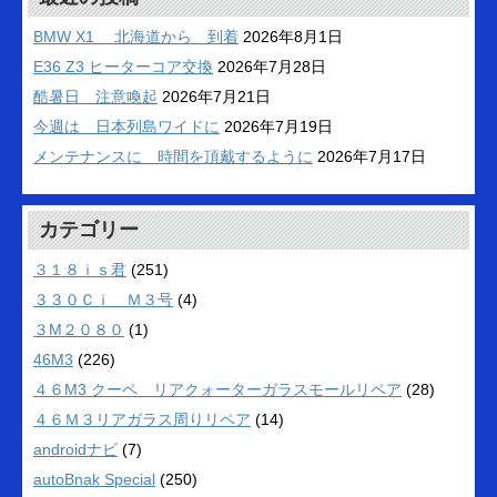
BMW X1 北海道から 到着
2026年8月1日
E36 Z3 ヒーターコア交換
2026年7月28日
酷暑日 注意喚起
2026年7月21日
今週は 日本列島ワイドに
2026年7月19日
メンテナンスに 時間を頂戴するように
2026年7月17日
カテゴリー
３１８ｉｓ君
(251)
３３０Ｃｉ Ｍ３号
(4)
３M２０８０
(1)
46M3
(226)
４６M3 クーペ リアクォーターガラスモールリペア
(28)
４６Ｍ３リアガラス周りリペア
(14)
androidナビ
(7)
autoBnak Special
(250)