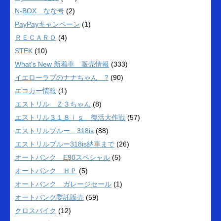
N-BOX なな号
(2)
PayPayキャンペーン
(1)
ＲＥＣＡＲＯ
(4)
STEK
(10)
What's New 新着車 販売情報
(333)
イエローラブのナナちゃん ?
(90)
エコカー情報
(1)
エストリル Ｚ３ちゃん
(8)
エストリル３１８ｉｓ 復活大作戦
(57)
エストリルブルー 318is
(88)
エストリルブルー318is納車まで
(26)
オートバンク E90スペシャル
(5)
オートバンク ＨＰ
(5)
オートバンク ガレージセール
(1)
オートバンク委託販売
(59)
クロスバイク
(12)