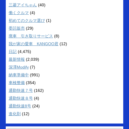
三菱アイちゃん
(40)
働くクルマ
(4)
初めてのクルマ選び
(1)
委託販売
(29)
廃車 引き取りサービス
(8)
我が家の愛車 KANGOO君
(12)
日記
(4,475)
最新情報
(2,039)
深澤Modify
(7)
納車準備中
(991)
車検整備
(354)
通勤快速７号
(162)
通勤快速８号
(4)
通勤快速8号
(24)
進化剤
(12)