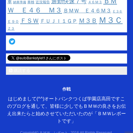
ＢＭ
通勤快速７号
車
車検
近況報告
４６Ｍ３
納車準備
Ｗ Ｅ４６ Ｍ３
ＢＭＷ Ｅ４６Ｍ３
Ｅ３６
Ｍ３Ｃ
ＦＳＷ
Ｍ３Ｂ
ＦＵＪＩ１ＧＰ
Ｅ９０
Ｚ３
Twitter
購読する
作戦
はじめまして(^^)オートバンクつくば学園店高田ですこ
のブログを通して、皆様に少しでもＢＭＷの良さをお伝
え出来たらと始めさせていただいたのが「ＢＭＷレポー
トです」
Copyright© ＢＭＷ レポート , 2016 All Rights Reserved.