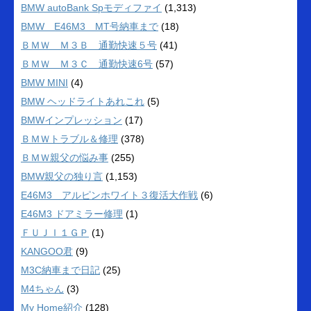
BMW autoBank Spモディファイ
(1,313)
BMW E46M3 MT号納車まで
(18)
ＢＭＷ Ｍ３Ｂ 通勤快速５号
(41)
ＢＭＷ Ｍ３Ｃ 通勤快速6号
(57)
BMW MINI
(4)
BMW ヘッドライトあれこれ
(5)
BMWインプレッション
(17)
ＢＭＷトラブル＆修理
(378)
ＢＭＷ親父の悩み事
(255)
BMW親父の独り言
(1,153)
E46M3 アルピンホワイト３復活大作戦
(6)
E46M3 ドアミラー修理
(1)
ＦＵＪＩ１ＧＰ
(1)
KANGOO君
(9)
M3C納車まで日記
(25)
M4ちゃん
(3)
My Home紹介
(128)