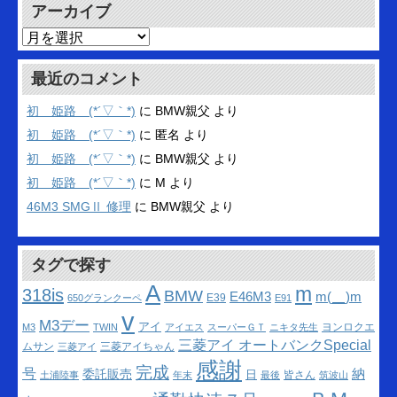
アーカイブ
ア
ー
カ
最近のコメント
イ
ブ
初 姫路 (*´▽｀*)
に
BMW親父
より
初 姫路 (*´▽｀*)
に
匿名
より
初 姫路 (*´▽｀*)
に
BMW親父
より
初 姫路 (*´▽｀*)
に
M
より
46M3 SMGⅡ 修理
に
BMW親父
より
タグで探す
A
m
318is
BMW
m(__)m
E46M3
E39
650グランクーペ
E91
v
M3デー
アイ
ヨンロクエ
M3
TWIN
アイエス
スーパーＧＴ
ニキタ先生
三菱アイ オートバンクSpecial
ムサン
三菱アイちゃん
三菱アイ
感謝
完成
号
納
委託販売
日
皆さん
土浦陸事
年末
最後
筑波山