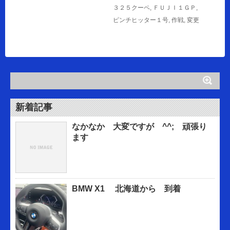
３２５クーペ
,
ＦＵＪＩ１ＧＰ
,
ピンチヒッター１号
,
作戦
,
変更
新着記事
なかなか 大変ですが ^^; 頑張り
ます
BMW X1 北海道から 到着