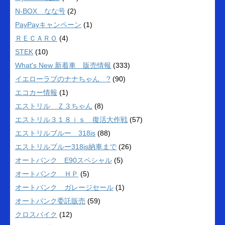
N-BOX なな号
(2)
PayPayキャンペーン
(1)
ＲＥＣＡＲＯ
(4)
STEK
(10)
What's New 新着車 販売情報
(333)
イエローラブのナナちゃん ?
(90)
エコカー情報
(1)
エストリル Ｚ３ちゃん
(8)
エストリル３１８ｉｓ 復活大作戦
(57)
エストリルブルー 318is
(88)
エストリルブルー318is納車まで
(26)
オートバンク E90スペシャル
(5)
オートバンク ＨＰ
(5)
オートバンク ガレージセール
(1)
オートバンク委託販売
(59)
クロスバイク
(12)