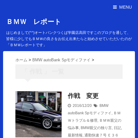
MENU
ＢＭＷ レポート
はじめまして(^^)オートバンクつくば学園店高田ですこのブログを通して、
皆様に少しでもＢＭＷの良さをお伝え出来たらと始めさせていただいたのが
「ＢＭＷレポートです」
ホーム
>
BMW autoBank Spモディファイ
>
「 作戦 」 一覧
作戦 変更
2016/12/20
BMW
autoBank Spモディファイ
,
ＢＭ
Ｗトラブル＆修理
,
ＢＭＷ親父の
悩み事
,
BMW親父の独り言
,
日記
,
最新情報
,
通勤快速７号
Ｅ３６