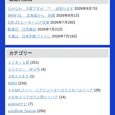
なかなか 大変ですが ^^; 頑張ります
2026年8月7日
BMW X1 北海道から 到着
2026年8月1日
E36 Z3 ヒーターコア交換
2026年7月28日
酷暑日 注意喚起
2026年7月21日
今週は 日本列島ワイドに
2026年7月19日
カテゴリー
３１８ｉｓ君
(251)
３３０Ｃｉ Ｍ３号
(4)
３M２０８０
(1)
46M3
(226)
４６M3 クーペ リアクォーターガラスモールリペア
(28)
４６Ｍ３リアガラス周りリペア
(14)
androidナビ
(7)
autoBnak Special
(250)