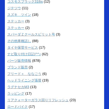
コスモスブラック318is
(12)
ジテツウ
(11)
スズキ ツイン
(18)
ステッカー
(3)
ステッカー
(2)
スパーダＺクールスピリット号
(3)
その他車種話し
(88)
タイヤ保管サービス
(17)
ナビ取り付け日記(^^♪
(62)
パーツ販売情報
(878)
ブランド販売
(2)
フリード＋ ななごう
(6)
ヘッドライニング張替
(19)
ラグナセカM3
(13)
ラッピング
(17)
リアクォーターガラス回りリフレッシュ
(23)
ロードバイク
(17)