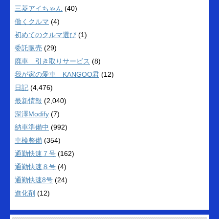
三菱アイちゃん
(40)
働くクルマ
(4)
初めてのクルマ選び
(1)
委託販売
(29)
廃車 引き取りサービス
(8)
我が家の愛車 KANGOO君
(12)
日記
(4,476)
最新情報
(2,040)
深澤Modify
(7)
納車準備中
(992)
車検整備
(354)
通勤快速７号
(162)
通勤快速８号
(4)
通勤快速8号
(24)
進化剤
(12)