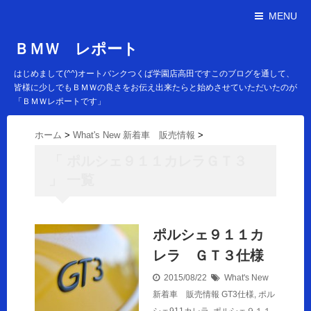
MENU
ＢＭＷ レポート
はじめまして(^^)オートバンクつくば学園店高田ですこのブログを通して、
皆様に少しでもＢＭＷの良さをお伝え出来たらと始めさせていただいたのが
「ＢＭＷレポートです」
ホーム
>
What's New 新着車 販売情報
>
「 ポルシェ９１１カレラＧＴ３
」 一覧
ポルシェ９１１カ
レラ ＧＴ３仕様
2015/08/22
What's New
新着車 販売情報
GT3仕様
,
ポル