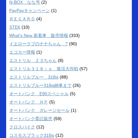
N-BOX なな号
(2)
PayPayキャンペーン
(1)
ＲＥＣＡＲＯ
(4)
STEK
(10)
What's New 新着車 販売情報
(333)
イエローラブのナナちゃん ?
(90)
エコカー情報
(1)
エストリル Ｚ３ちゃん
(8)
エストリル３１８ｉｓ 復活大作戦
(57)
エストリルブルー 318is
(88)
エストリルブルー318is納車まで
(26)
オートバンク E90スペシャル
(5)
オートバンク ＨＰ
(5)
オートバンク ガレージセール
(1)
オートバンク委託販売
(59)
クロスバイク
(12)
コスモスブラック318is
(12)