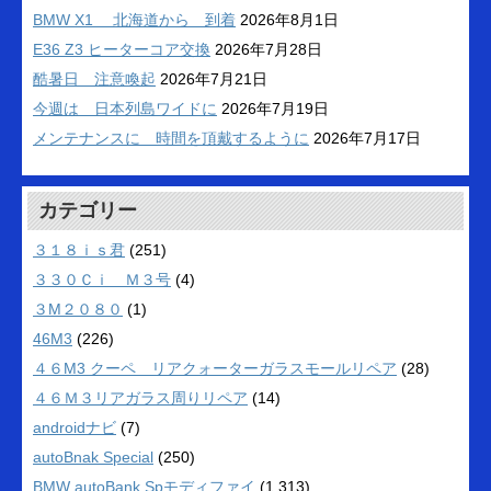
BMW X1 北海道から 到着
2026年8月1日
E36 Z3 ヒーターコア交換
2026年7月28日
酷暑日 注意喚起
2026年7月21日
今週は 日本列島ワイドに
2026年7月19日
メンテナンスに 時間を頂戴するように
2026年7月17日
カテゴリー
３１８ｉｓ君
(251)
３３０Ｃｉ Ｍ３号
(4)
３M２０８０
(1)
46M3
(226)
４６M3 クーペ リアクォーターガラスモールリペア
(28)
４６Ｍ３リアガラス周りリペア
(14)
androidナビ
(7)
autoBnak Special
(250)
BMW autoBank Spモディファイ
(1,313)