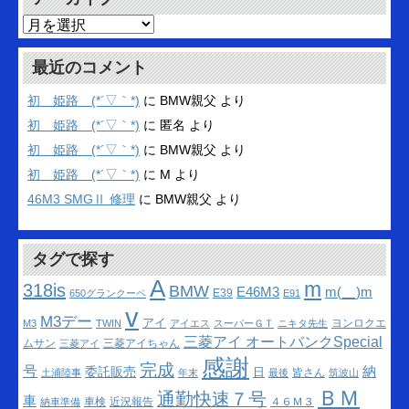
ア
ー
カ
最近のコメント
イ
ブ
初 姫路 (*´▽｀*)
に
BMW親父
より
初 姫路 (*´▽｀*)
に
匿名
より
初 姫路 (*´▽｀*)
に
BMW親父
より
初 姫路 (*´▽｀*)
に
M
より
46M3 SMGⅡ 修理
に
BMW親父
より
タグで探す
A
m
318is
BMW
m(__)m
E46M3
E39
650グランクーペ
E91
v
M3デー
アイ
ヨンロクエ
M3
TWIN
アイエス
スーパーＧＴ
ニキタ先生
三菱アイ オートバンクSpecial
ムサン
三菱アイちゃん
三菱アイ
感謝
完成
号
納
委託販売
日
皆さん
土浦陸事
年末
最後
筑波山
ＢＭ
通勤快速７号
車
車検
近況報告
４６Ｍ３
納車準備