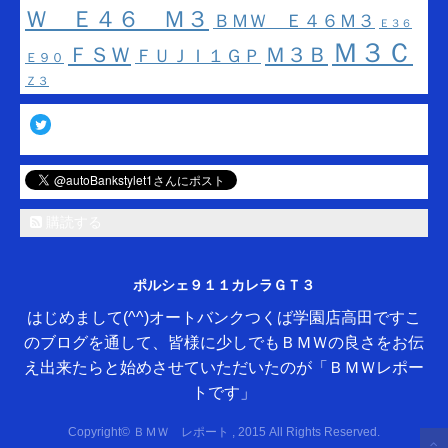
Ｗ Ｅ４６ Ｍ３
ＢＭＷ Ｅ４６Ｍ３
Ｅ３６
Ｍ３Ｃ
ＦＳＷ
Ｍ３Ｂ
ＦＵＪＩ１ＧＰ
Ｅ９０
Ｚ３
Twitter
購読する
ポルシェ９１１カレラＧＴ３
はじめまして(^^)オートバンクつくば学園店高田ですこ
のブログを通して、皆様に少しでもＢＭＷの良さをお伝
え出来たらと始めさせていただいたのが「ＢＭＷレポー
トです」
Copyright© ＢＭＷ レポート , 2015 All Rights Reserved.