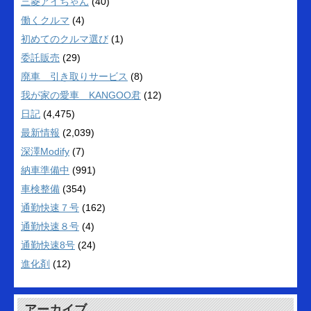
三菱アイちゃん
(40)
働くクルマ
(4)
初めてのクルマ選び
(1)
委託販売
(29)
廃車 引き取りサービス
(8)
我が家の愛車 KANGOO君
(12)
日記
(4,475)
最新情報
(2,039)
深澤Modify
(7)
納車準備中
(991)
車検整備
(354)
通勤快速７号
(162)
通勤快速８号
(4)
通勤快速8号
(24)
進化剤
(12)
アーカイブ