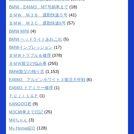
BMW E46M3 MT号納車まで
(18)
ＢＭＷ Ｍ３Ｂ 通勤快速５号
(41)
ＢＭＷ Ｍ３Ｃ 通勤快速6号
(57)
BMW MINI
(4)
BMW ヘッドライトあれこれ
(5)
BMWインプレッション
(17)
ＢＭＷトラブル＆修理
(378)
ＢＭＷ親父の悩み事
(255)
BMW親父の独り言
(1,153)
E46M3 アルピンホワイト３復活大作戦
(6)
E46M3 ドアミラー修理
(1)
ＦＵＪＩ１ＧＰ
(1)
KANGOO君
(9)
M3C納車まで日記
(25)
M4ちゃん
(3)
My Home紹介
(128)