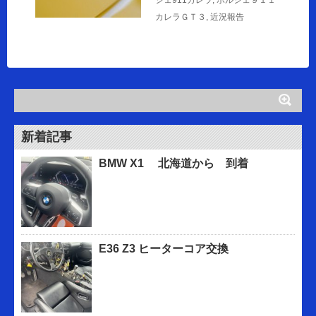
シェ911カレラ
,
ポルシェ９１１
カレラＧＴ３
,
近況報告
新着記事
BMW X1 北海道から 到着
E36 Z3 ヒーターコア交換